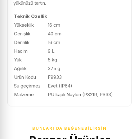
yükünüzü tartın.
Teknik Özellik
Yükseklik
16 cm
Genişlik
40 cm
Derinlik
16 cm
Hacim
9 L
Yük
5 kg
Ağırlık
375 g
Ürün Kodu
F9933
Su geçirmez
Evet (IP64)
Malzeme
PU kaplı Naylon (PS21R, PS33)
BUNLARI DA BEĞENEBILIRSIN