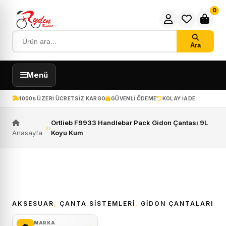
0
Ara
Menü
1000₺ ÜZERI ÜCRETSIZ KARGO
GÜVENLI ÖDEME
KOLAY IADE
Ortlieb F9933 Handlebar Pack Gidon Çantası 9L
›
›
Anasayfa
Koyu Kum
ÜCRETSIZ KARGO
AKSESUAR
,
ÇANTA SISTEMLERI
,
GIDON ÇANTALARI
MARKA