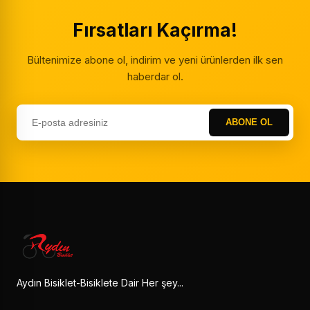
Fırsatları Kaçırma!
Bültenimize abone ol, indirim ve yeni ürünlerden ilk sen
haberdar ol.
ABONE OL
Aydın Bisiklet-Bisiklete Dair Her şey...