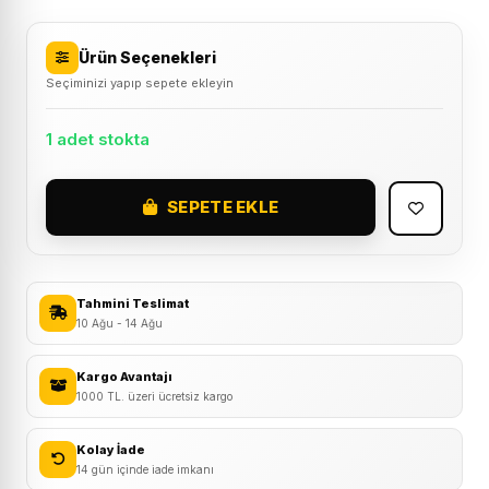
Ürün Seçenekleri
Seçiminizi yapıp sepete ekleyin
1 adet stokta
SEPETE EKLE
Ortlieb
F9933
Handlebar
Pack
Tahmini Teslimat
Gidon
10 Ağu - 14 Ağu
Çantası
9L
Kargo Avantajı
1000 TL. üzeri ücretsiz kargo
Koyu
Kum
Kolay İade
adet
14 gün içinde iade imkanı