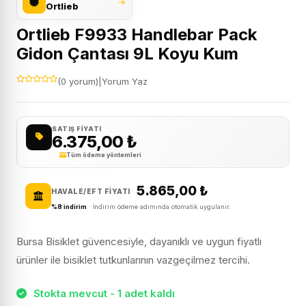
Ortlieb
Ortlieb F9933 Handlebar Pack
Gidon Çantası 9L Koyu Kum
(0 yorum)
|
Yorum Yaz
SATIŞ FIYATI
6.375,00
₺
Tüm ödeme yöntemleri
5.865,00
₺
HAVALE/EFT FIYATI
%8 indirim
· İndirim ödeme adımında otomatik uygulanır.
Bursa Bisiklet güvencesiyle, dayanıklı ve uygun fiyatlı
ürünler ile bisiklet tutkunlarının vazgeçilmez tercihi.
Stokta mevcut - 1 adet kaldı