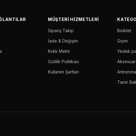
AĞLANTILAR
MÜŞTERI HIZMETLERI
KATEGO
Sipariş Takip
Bisiklet
İade & Değişim
Giyim
a
Kvkk Metni
Yedek p
Gizlilik Politikası
Aksesuar
Kullanım Şartları
Antrenm
Tamir Ba