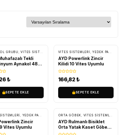
RÇA
OL GRUBU
,
VITES SISTEMLERI
,
YEDEK PARÇA
VITES SISTEMLERI
,
YEDEK PARÇA
,
ZINCIR V
uhafazalı Tekli
AYD Powerlink Zincir
inyum Aynakol 48T
Kilidi 10 Vites Uyumlu
 Vitesli 170 mm
,26
₺
166,82
₺
SEPETE EKLE
SEPETE EKLE
INCIR EKLERI
SISTEMLERI
,
YEDEK PARÇA
,
ZINCIR VE ZINCIR EKLERI
ORTA GÖBEK
,
VITES SISTEMLERI
,
YEDEK PA
owerlink Zincir
AYD Rulmanlı Bisiklet
i 9 Vites Uyumlu
Orta Yatak Kaset Göbek
118mm