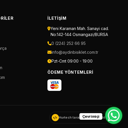
RILER
İLETIŞIM
Yeni Karaman Mah. Sanayi cad.
No:142-144 Osmangazi/BURSA
0 (224) 252 66 95
arça
info@aydinbisiklet.com.tr
Pzt-Cmt 09:00 - 19:00
an
ÖDEME YÖNTEMLERI
kım
Çevrimiçi
Hurtech tarafından geliştirildi