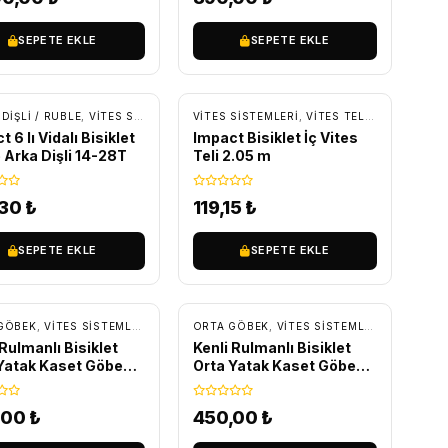
SEPETE EKLE
SEPETE EKLE
DIŞLI / RUBLE
K PARÇA
,
VITES SISTEMLERI
VITES SISTEMLERI
,
YEDEK PARÇA
,
VITES TEL VE MALZEMELERI
 6 lı Vidalı Bisiklet
Impact Bisiklet İç Vites
 Arka Dişli 14-28T
Teli 2.05 m
,30
₺
119,15
₺
SEPETE EKLE
SEPETE EKLE
A
GÖBEK
,
VITES SISTEMLERI
,
YEDEK PARÇA
ORTA GÖBEK
,
VITES SISTEMLERI
,
YEDEK PA
 Rulmanlı Bisiklet
Kenli Rulmanlı Bisiklet
Yatak Kaset Göbek
Orta Yatak Kaset Göbek
5mm
127 mm
,00
₺
450,00
₺