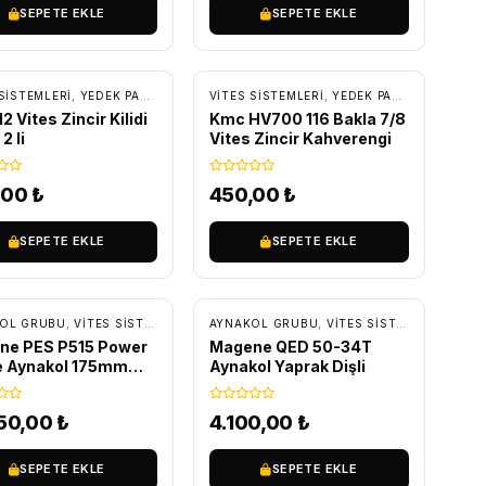
SEPETE EKLE
SEPETE EKLE
ARÇA
SISTEMLERI
,
YEDEK PARÇA
,
ZINCIR VE ZINCIR EKLERI
VITES SISTEMLERI
,
YEDEK PARÇA
,
ZINCIR V
2 Vites Zincir Kilidi
Kmc HV700 116 Bakla 7/8
2 li
Vites Zincir Kahverengi
,00
₺
450,00
₺
SEPETE EKLE
SEPETE EKLE
RETSIZ KARGO
ÜCRETSIZ KARGO
ARÇA
OL GRUBU
,
VITES SISTEMLERI
,
YEDEK PARÇA
AYNAKOL GRUBU
,
VITES SISTEMLERI
,
YEDE
ne PES P515 Power
Magene QED 50-34T
e Aynakol 175mm
Aynakol Yaprak Dişli
ler hariç)
950,00
₺
4.100,00
₺
SEPETE EKLE
SEPETE EKLE