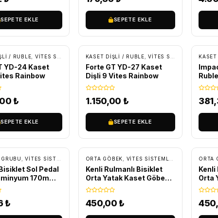
SEPETE EKLE
SEPETE EKLE
SIZ KARGO
ÜCRETSIZ KARGO
ŞLI / RUBLE
,
VITES SISTEMLERI
KASET DIŞLI / RUBLE
,
YEDEK PARÇA
,
VITES SISTEMLERI
KASET 
,
YEDE
T YD-24 Kaset
Forte GT YD-27 Kaset
Impact
 Vites Rainbow
Dişli 9 Vites Rainbow
Ruble
,00
₺
1.150,00
₺
381
SEPETE EKLE
SEPETE EKLE
 GRUBU
,
VITES SISTEMLERI
,
YEDEK PARÇA
ORTA GÖBEK
,
VITES SISTEMLERI
,
YEDEK PARÇ
ORTA 
isiklet Sol Pedal
Kenli Rulmanlı Bisiklet
Kenli
lüminyum 170mm
Orta Yatak Kaset Göbek
Orta 
113mm
122.
6
₺
450,00
₺
450