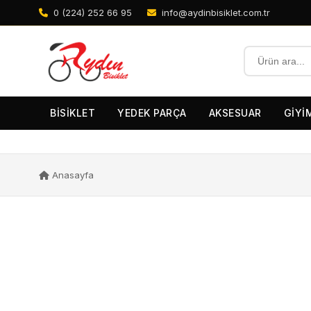
0 (224) 252 66 95
info@aydinbisiklet.com.tr
BİSİKLET
YEDEK PARÇA
AKSESUAR
GİYİ
Anasayfa