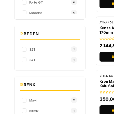
Forte GT
4
ÜCRET
Magene
4
AYNAKOL
Raptor
4
Kenze A
170mm 
BEDEN
Impact
3
TW
3
2.144,
32T
1
Kenze
2
34T
1
Kmc
2
Maya
2
VITES KO
Kron Man
RENK
Saiguan
Kolu Sol
2
Vona
2
350,
Mavi
2
Aerozine
1
Kırmızı
1