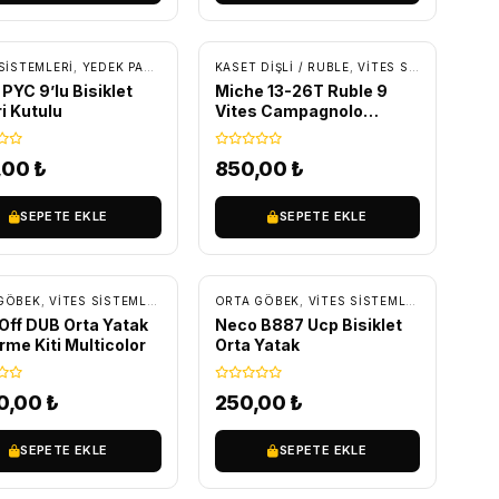
INCIR EKLERI
SISTEMLERI
,
YEDEK PARÇA
,
ZINCIR VE ZINCIR EKLERI
KASET DIŞLI / RUBLE
,
VITES SISTEMLERI
,
Y
PYC 9’lu Bisiklet
Miche 13-26T Ruble 9
ri Kutulu
Vites Campagnolo
Uyumlu
,00
₺
850,00
₺
SEPETE EKLE
SEPETE EKLE
RETSIZ KARGO
ARÇA
GÖBEK
,
VITES SISTEMLERI
,
YEDEK PARÇA
ORTA GÖBEK
,
VITES SISTEMLERI
,
YEDEK PA
ff DUB Orta Yatak
Neco B887 Ucp Bisiklet
rme Kiti Multicolor
Orta Yatak
90,00
₺
250,00
₺
SEPETE EKLE
SEPETE EKLE