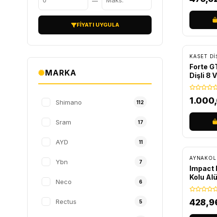
—
FIYATI UYGULA
ÜCRET
KASET DI
Forte G
MARKA
Dişli 8
1.000
Shimano
112
Sram
17
AYD
11
AYNAKOL
Ybn
7
Impact B
Kolu A
Neco
6
Siyah
428,9
Rectus
5