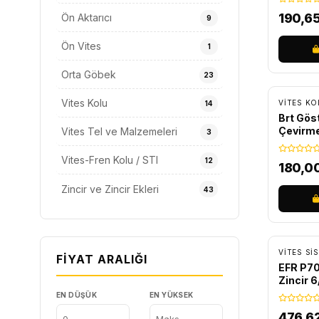
190,6
Ön Aktarıcı
9
Ön Vites
1
Orta Göbek
23
Vites Kolu
VITES KO
14
Brt Göst
Çevirme
Vites Tel ve Malzemeleri
3
Vites-Fren Kolu / STI
12
180,0
Zincir ve Zincir Ekleri
43
VITES SI
FIYAT ARALIĞI
EFR P700
Zincir 6
EN DÜŞÜK
EN YÜKSEK
476,6