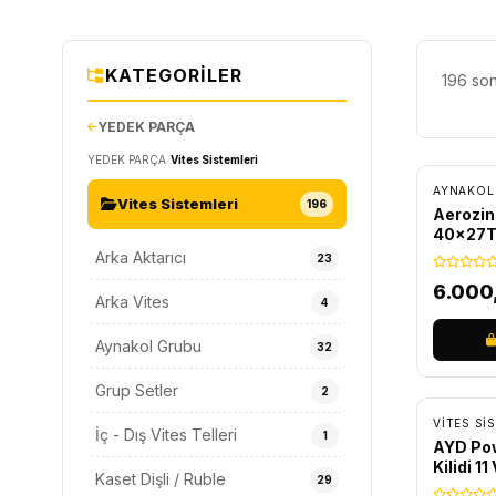
KATEGORILER
196 son
YEDEK PARÇA
ÜCRET
YEDEK PARÇA
Vites Sistemleri
AYNAKOL
Vites Sistemleri
196
Aerozi
40x27T
Arka Aktarıcı
23
6.000
Arka Vites
4
Aynakol Grubu
32
Grup Setler
2
VITES SI
İç - Dış Vites Telleri
1
AYD Pow
Kilidi 1
Kaset Dişli / Ruble
29