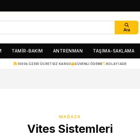
Ara
M
TAMİR-BAKIM
ANTRENMAN
TAŞIMA-SAKLAMA
1000₺ ÜZERI ÜCRETSIZ KARGO
GÜVENLI ÖDEME
KOLAY IADE
MAĞAZA
Vites Sistemleri