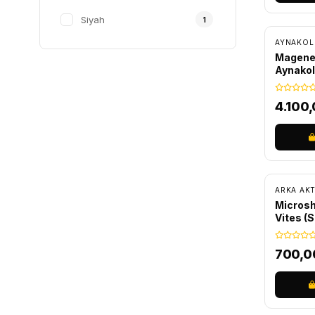
CeramicSpeed
1
ÜCRET
Siyah
1
Epic
1
AYNAKOL
Magene
Kron
1
Aynakol
Miche
1
4.100
Microshift
1
Muc-Off
1
Shunfeng
1
ARKA AKT
Microshi
Sunrun
1
Vites (
Tec
1
700,