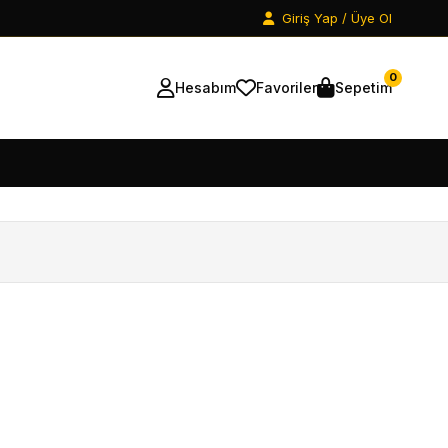
Giriş Yap / Üye Ol
0
Hesabım
Favoriler
Sepetim