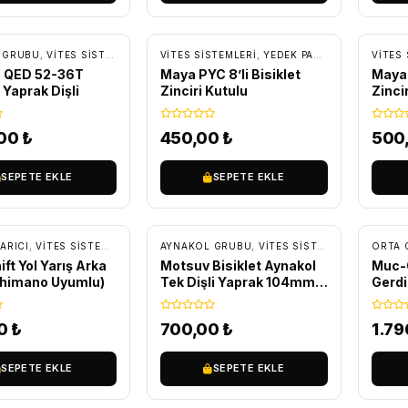
SIZ KARGO
 GRUBU
,
VITES SISTEMLERI
,
YEDEK PARÇA
VITES SISTEMLERI
,
YEDEK PARÇA
,
ZINCIR VE Z
VITES 
 QED 52-36T
Maya PYC 8’li Bisiklet
Maya 
 Yaprak Dişli
Zinciri Kutulu
Zinci
,00
₺
450,00
₺
500
SEPETE EKLE
SEPETE EKLE
ÜC
ARICI
,
VITES SISTEMLERI
,
YEDEK PARÇA
AYNAKOL GRUBU
,
VITES SISTEMLERI
,
YEDEK P
ORTA 
ft Yol Yarış Arka
Motsuv Bisiklet Aynakol
Muc-O
Shimano Uyumlu)
Tek Dişli Yaprak 104mm
Gerdi
8/9/10/11 Vites
00
₺
700,00
₺
1.7
SEPETE EKLE
SEPETE EKLE