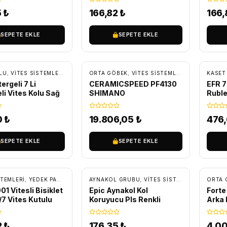
5
₺
166,82
₺
166
SEPETE EKLE
SEPETE EKLE
ÜCRETSIZ KARGO
LU
,
VITES SISTEMLERI
,
YEDEK PARÇA
ORTA GÖBEK
,
VITES SISTEMLERI
,
YEDEK PARÇ
KASET 
ergeli 7 Li
CERAMICSPEED PF4130
EFR 7
li Vites Kolu Sağ
SHIMANO
Ruble
0
₺
19.806,05
₺
476
SEPETE EKLE
SEPETE EKLE
ÜC
STEMLERI
,
YEDEK PARÇA
,
ZINCIR VE ZINCIR EKLERI
AYNAKOL GRUBU
,
VITES SISTEMLERI
,
YEDEK P
ORTA 
1 Vitesli Bisiklet
Epic Aynakol Kol
Forte
/7 Vites Kutulu
Koruyucu Pls Renkli
Arka 
Delik
Mor
2
₺
176,35
₺
4.0