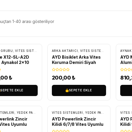
uçtan 1-40 arası gösteriliyor
SIZ KARGO
 GRUBU
,
VITES SISTEMLERI
,
YEDEK PARÇA
ARKA AKTARICI
,
VITES SISTEMLERI
,
YEDEK PA
AYNAK
ne X12-SL-A2D
AYD Bisiklet Arka Vites
AYD M
 Aynakol 2×10
Koruma Demiri Siyah
Alum
Siyah
,00
₺
200,00
₺
810
SEPETE EKLE
SEPETE EKLE
STEMLERI
,
YEDEK PARÇA
,
ZINCIR VE ZINCIR EKLERI
VITES SISTEMLERI
,
YEDEK PARÇA
,
ZINCIR VE Z
VITES 
erlink Zincir
AYD Powerlink Zincir
AYD P
1 Vites Uyumlu
Kilidi 6/7/8 Vites Uyumlu
Kilid