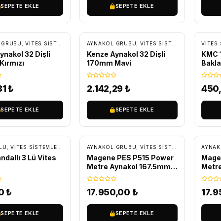
SEPETE EKLE
SEPETE EKLE
SIZ KARGO
ÜCRETSIZ KARGO
 GRUBU
,
VITES SISTEMLERI
,
YEDEK PARÇA
AYNAKOL GRUBU
,
VITES SISTEMLERI
,
YEDEK P
VITES 
ynakol 32 Dişli
Kenze Aynakol 32 Dişli
KMC 1
Kırmızı
170mm Mavi
Bakla 
81
₺
2.142,29
₺
450
SEPETE EKLE
SEPETE EKLE
ÜCRETSIZ KARGO
ÜC
LU
,
VITES SISTEMLERI
,
YEDEK PARÇA
AYNAKOL GRUBU
,
VITES SISTEMLERI
,
YEDEK P
AYNAK
dallı 3 Lü Vites
Magene PES P515 Power
Mage
Metre Aynakol 167.5mm
Metr
(Dişliler hariç)
(Dişli
00
₺
17.950,00
₺
17.
SEPETE EKLE
SEPETE EKLE