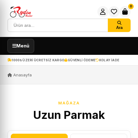
0
Ara
Menü
1000₺ ÜZERI ÜCRETSIZ KARGO
GÜVENLI ÖDEME
KOLAY IADE
Anasayfa
MAĞAZA
Uzun Parmak