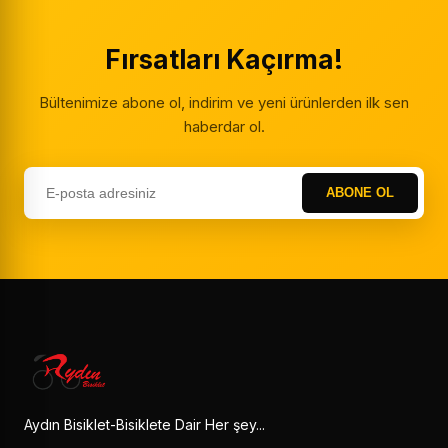
Fırsatları Kaçırma!
Bültenimize abone ol, indirim ve yeni ürünlerden ilk sen
haberdar ol.
ABONE OL
Aydın Bisiklet-Bisiklete Dair Her şey...