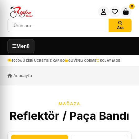
0
Ara
Menü
1000₺ ÜZERI ÜCRETSIZ KARGO
GÜVENLI ÖDEME
KOLAY IADE
Anasayfa
MAĞAZA
Reflektör / Paça Bandı