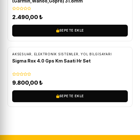
(Garmin,Wahoo,Gopro) 31.8mm
2.490,00
₺
SEPETE EKLE
ÜCRETSIZ KARGO
AKSESUAR
,
ELEKTRONIK SISTEMLER
,
YOL BILGISAYARI
Sigma Rox 4.0 Gps Km Saati Hr Set
9.800,00
₺
SEPETE EKLE