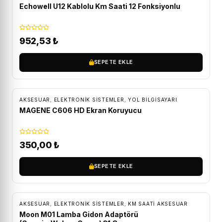
Echowell U12 Kablolu Km Saati 12 Fonksiyonlu
952,53
₺
SEPETE EKLE
AKSESUAR
,
ELEKTRONIK SISTEMLER
,
YOL BILGISAYARI
MAGENE C606 HD Ekran Koruyucu
350,00
₺
SEPETE EKLE
ÜCRETSIZ KARGO
AKSESUAR
,
ELEKTRONIK SISTEMLER
,
KM SAATI AKSESUAR
Moon M01 Lamba Gidon Adaptörü