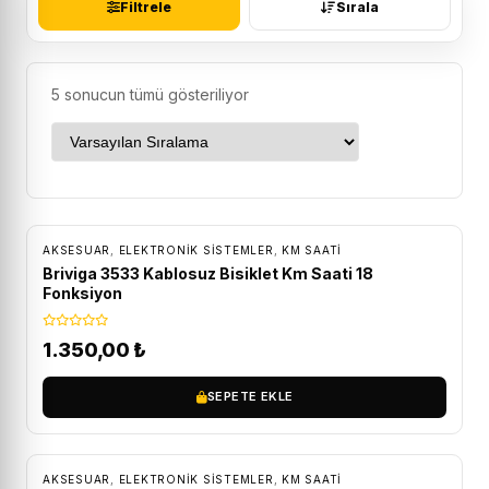
Filtrele
Sırala
5 sonucun tümü gösteriliyor
ÜCRETSIZ KARGO
AKSESUAR
,
ELEKTRONIK SISTEMLER
,
KM SAATI
Briviga 3533 Kablosuz Bisiklet Km Saati 18
Fonksiyon
1.350,00
₺
SEPETE EKLE
AKSESUAR
,
ELEKTRONIK SISTEMLER
,
KM SAATI