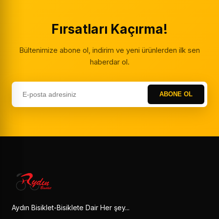
Fırsatları Kaçırma!
Bültenimize abone ol, indirim ve yeni ürünlerden ilk sen
haberdar ol.
ABONE OL
Aydın Bisiklet-Bisiklete Dair Her şey...