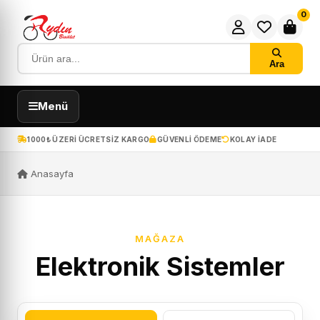
0
Ara
Menü
1000₺ ÜZERI ÜCRETSIZ KARGO
GÜVENLI ÖDEME
KOLAY IADE
Anasayfa
MAĞAZA
Elektronik Sistemler