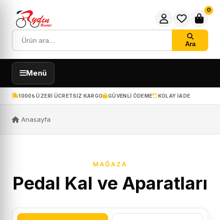
0
Ara
Menü
1000₺ ÜZERI ÜCRETSIZ KARGO
GÜVENLI ÖDEME
KOLAY IADE
Anasayfa
MAĞAZA
Pedal Kal ve Aparatları