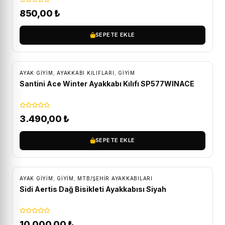
850,00
₺
SEPETE EKLE
ÜCRETSIZ KARGO
AYAK GIYIM
,
AYAKKABI KILIFLARI
,
GİYİM
Santini Ace Winter Ayakkabı Kılıfı SP577WINACE
3.490,00
₺
SEPETE EKLE
ÜCRETSIZ KARGO
AYAK GIYIM
,
GİYİM
,
MTB/ŞEHIR AYAKKABILARI
Sidi Aertis Dağ Bisikleti Ayakkabısı Siyah
10.000,00
₺