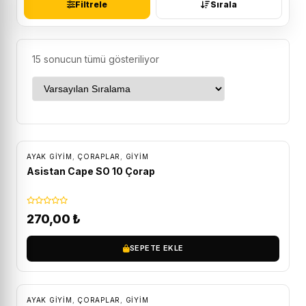
Filtrele
Sırala
15 sonucun tümü gösteriliyor
AYAK GIYIM
,
ÇORAPLAR
,
GİYİM
Asistan Cape SO 10 Çorap
270,00
₺
SEPETE EKLE
AYAK GIYIM
,
ÇORAPLAR
,
GİYİM