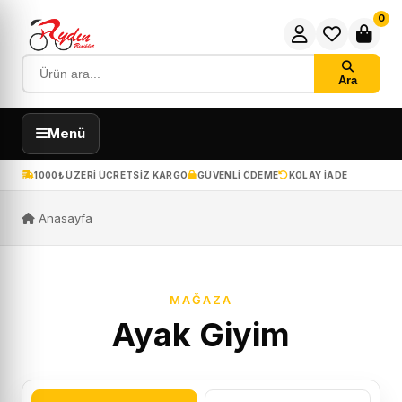
0
Ara
Menü
1000₺ ÜZERI ÜCRETSIZ KARGO
GÜVENLI ÖDEME
KOLAY IADE
Anasayfa
MAĞAZA
Ayak Giyim