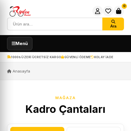
0
Ara
Menü
1000₺ ÜZERI ÜCRETSIZ KARGO
GÜVENLI ÖDEME
KOLAY IADE
Anasayfa
MAĞAZA
Kadro Çantaları