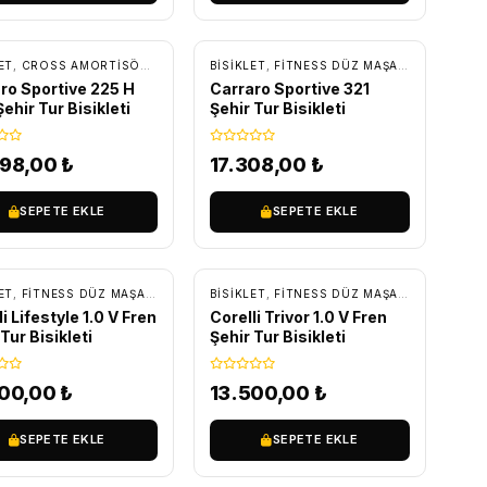
RETSIZ KARGO
ÜCRETSIZ KARGO
ET
,
ŞEHIR-TUR BISIKLETLERI
,
CROSS AMORTISÖRLÜ BISIKLETLER
BİSİKLET
,
ŞEHIR-TUR BISIKLETLERI
,
FITNESS DÜZ MAŞA BISIKLETLER
ro Sportive 225 H
Carraro Sportive 321
ehir Tur Bisikleti
Şehir Tur Bisikleti
298,00
₺
17.308,00
₺
SEPETE EKLE
SEPETE EKLE
RETSIZ KARGO
ÜCRETSIZ KARGO
ET
HIR-TUR BISIKLETLERI
,
FITNESS DÜZ MAŞA BISIKLETLER
BİSİKLET
,
ŞEHIR-TUR BISIKLETLERI
,
FITNESS DÜZ MAŞA BISIKLETLER
i Lifestyle 1.0 V Fren
Corelli Trivor 1.0 V Fren
Tur Bisikleti
Şehir Tur Bisikleti
000,00
₺
13.500,00
₺
SEPETE EKLE
SEPETE EKLE