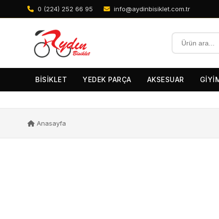
0 (224) 252 66 95
info@aydinbisiklet.com.tr
BİSİKLET
YEDEK PARÇA
AKSESUAR
GİYİ
Anasayfa