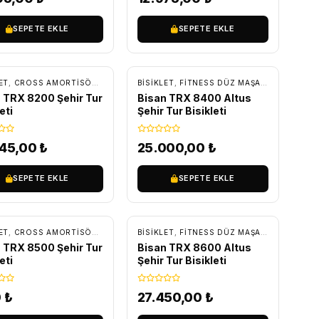
SEPETE EKLE
SEPETE EKLE
RETSIZ KARGO
ÜCRETSIZ KARGO
KKING BISIKLETLER
ET
,
CROSS AMORTISÖRLÜ BISIKLETLER
BİSİKLET
,
ŞEHIR-TUR BISIKLETLERI
,
FITNESS DÜZ MAŞA BISIKLETLER
 TRX 8200 Şehir Tur
Bisan TRX 8400 Altus
eti
Şehir Tur Bisikleti
345,00
₺
25.000,00
₺
SEPETE EKLE
SEPETE EKLE
ÜCRETSIZ KARGO
KKING BISIKLETLER
ET
,
CROSS AMORTISÖRLÜ BISIKLETLER
BİSİKLET
,
ŞEHIR-TUR BISIKLETLERI
,
FITNESS DÜZ MAŞA BISIKLETLER
 TRX 8500 Şehir Tur
Bisan TRX 8600 Altus
eti
Şehir Tur Bisikleti
0
₺
27.450,00
₺