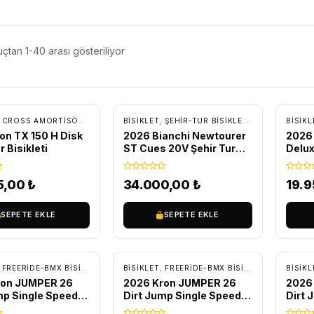
çtan 1-40 arası gösteriliyor
SIZ KARGO
ÜCRETSIZ KARGO
ÜC
,
CROSS AMORTISÖRLÜ BISIKLETLER
BİSİKLET
,
ŞEHIR-TUR BISIKLETLERI
,
ŞEHIR-TUR BISIKLETLERI
,
TUR - TRE
BİSİKL
on TX 150 H Disk
2026 Bianchi Newtourer
2026 
r Bisikleti
ST Cues 20V Şehir Tur
Delux
Bisikleti Açık Gri
Bisikl
5,00
₺
34.000,00
₺
19.
SEPETE EKLE
SEPETE EKLE
SIZ KARGO
ÜCRETSIZ KARGO
ÜC
,
FREERIDE-BMX BISIKLETLER
,
ŞEHIR-TUR BISIKLETLERI
BİSİKLET
,
FREERIDE-BMX BISIKLETLER
,
ŞEHIR-
BİSİKL
ron JUMPER 26
2026 Kron JUMPER 26
2026
mp Single Speed
Dirt Jump Single Speed
Dirt 
 C-Polish
Bisiklet Elektrik Sarı
Bisik