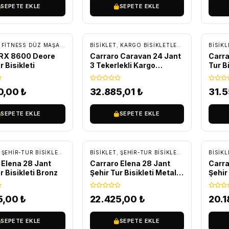
SEPETE EKLE
SEPETE EKLE
SIZ KARGO
ÜCRETSIZ KARGO
ÜC
,
FITNESS DÜZ MAŞA BISIKLETLER
BİSİKLET
,
ŞEHIR-TUR BISIKLETLERI
,
KARGO BISIKLETLER
,
ŞEHIR-TUR BIS
BİSİKL
TRX 8600 Deore
Carraro Caravan 24 Jant
Carra
r Bisikleti
3 Tekerlekli Kargo
Tur Bi
Bisiklet Siyah
0,00
₺
32.885,01
₺
31.5
SEPETE EKLE
SEPETE EKLE
SIZ KARGO
ÜCRETSIZ KARGO
ÜC
,
ŞEHIR-TUR BISIKLETLERI
,
TUR - TREKKING BISIKLETLER
BİSİKLET
,
ŞEHIR-TUR BISIKLETLERI
,
TUR - TRE
BİSİKL
 Elena 28 Jant
Carraro Elena 28 Jant
Carra
r Bisikleti Bronz
Şehir Tur Bisikleti Metalik
Şehir 
Pembe
5,00
₺
22.425,00
₺
20.
SEPETE EKLE
SEPETE EKLE