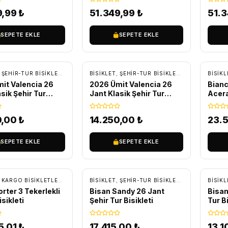
9,99
₺
51.349,99
₺
51.
SEPETE EKLE
SEPETE EKLE
SIZ KARGO
ÜCRETSIZ KARGO
ÜC
,
ŞEHIR-TUR BISIKLETLERI
,
TUR - TREKKING BISIKLETLER
BİSİKLET
,
ŞEHIR-TUR BISIKLETLERI
,
TUR - TRE
BİSİKL
it Valencia 26
2026 Ümit Valencia 26
Bianc
sik Şehir Tur
Jant Klasik Şehir Tur
Acera
ti Antrasit/Pembe
Bisikleti Mavi
Bisikl
0,00
₺
14.250,00
₺
23.
SEPETE EKLE
SEPETE EKLE
SIZ KARGO
ÜCRETSIZ KARGO
ÜC
,
KARGO BISIKLETLER
,
ŞEHIR-TUR BISIKLETLERI
BİSİKLET
,
ŞEHIR-TUR BISIKLETLERI
,
TUR - TRE
BİSİKL
rter 3 Tekerlekli
Bisan Sandy 26 Jant
Bisan
sikleti
Şehir Tur Bisikleti
Tur Bi
5,01
₺
17.415,00
₺
13.1