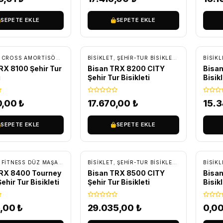
SEPETE EKLE
SEPETE EKLE
SIZ KARGO
ÜCRETSIZ KARGO
ÜC
,
CROSS AMORTISÖRLÜ BISIKLETLER
BİSİKLET
,
ŞEHIR-TUR BISIKLETLERI
,
ŞEHIR-TUR BISIKLETLERI
,
TUR - TRE
BİSİKL
RX 8100 Şehir Tur
Bisan TRX 8200 CITY
Bisan
i
Şehir Tur Bisikleti
Bisikl
0,00
₺
17.670,00
₺
15.
SEPETE EKLE
SEPETE EKLE
SIZ KARGO
ÜCRETSIZ KARGO
,
FITNESS DÜZ MAŞA BISIKLETLER
BİSİKLET
,
ŞEHIR-TUR BISIKLETLERI
,
ŞEHIR-TUR BISIKLETLERI
,
TUR - TRE
BİSİKL
TRX 8400 Tourney
Bisan TRX 8500 CITY
Bisan
ehir Tur Bisikleti
Şehir Tur Bisikleti
Bisikl
5,00
₺
29.035,00
₺
0,0