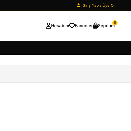
Giriş Yap / Üye Ol
0
Hesabım
Favoriler
Sepetim