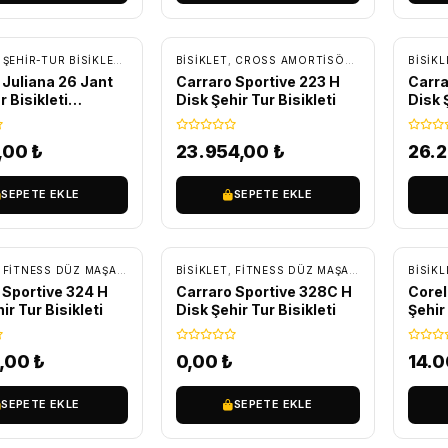
SIZ KARGO
ÜCRETSIZ KARGO
ÜC
,
ŞEHIR-TUR BISIKLETLERI
,
TUR - TREKKING BISIKLETLER
BİSİKLET
,
CROSS AMORTISÖRLÜ BISIKLETLER
BİSİKL
 Juliana 26 Jant
Carraro Sportive 223 H
Carra
r Bisikleti
Disk Şehir Tur Bisikleti
Disk Ş
ej/Kahverengi
3,00
₺
23.954,00
₺
26.
SEPETE EKLE
SEPETE EKLE
SIZ KARGO
ÜC
,
FITNESS DÜZ MAŞA BISIKLETLER
BİSİKLET
,
ŞEHIR-TUR BISIKLETLERI
,
FITNESS DÜZ MAŞA BISIKLETLER
BİSİKL
,
ŞE
 Sportive 324 H
Carraro Sportive 328C H
Corell
ir Tur Bisikleti
Disk Şehir Tur Bisikleti
Şehir 
8,00
₺
0,00
₺
14.
SEPETE EKLE
SEPETE EKLE