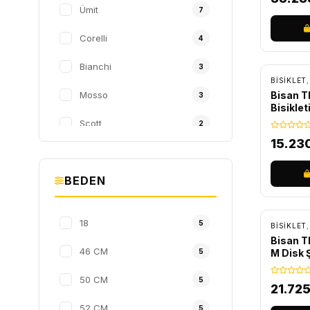
Ümit
7
Corelli
4
ÜCRET
Bianchi
3
BİSİKLET
Mosso
Bisan T
3
Bisiklet
Scott
2
15.23
Geroni
1
BEDEN
Giant
1
ÜCRET
Lapierre
1
18
5
BİSİKLET
Bisan 
46 CM
5
M Disk Ş
50 CM
5
21.72
52 CM
5