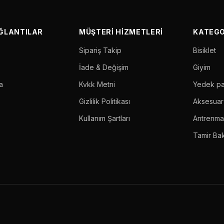
AĞLANTILAR
MÜŞTERI HIZMETLERI
KATEGO
Sipariş Takip
Bisiklet
İade & Değişim
Giyim
a
Kvkk Metni
Yedek p
Gizlilik Politikası
Aksesuar
Kullanım Şartları
Antrenm
Tamir Ba