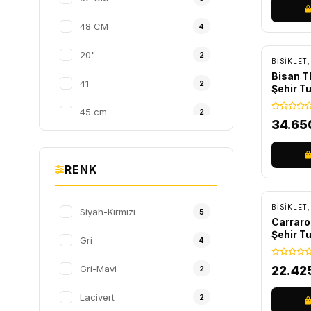
48 CM
4
ÜCRET
20"
2
BİSİKLET
Bisan 
41
2
Şehir Tu
45 cm
2
34.65
47
2
RENK
48
2
ÜCRET
51 CM
2
BİSİKLET
Siyah-Kırmızı
5
Carraro
54 CM
2
Şehir Tu
Gri
4
M
2
Gri-Mavi
22.42
2
15"
1
Lacivert
2
17"
1