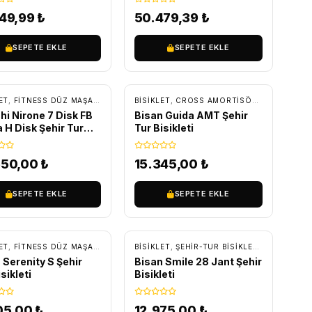
349,99
₺
50.479,39
₺
SEPETE EKLE
SEPETE EKLE
RETSIZ KARGO
ÜCRETSIZ KARGO
KKING BISIKLETLER
ET
,
FITNESS DÜZ MAŞA BISIKLETLER
BİSİKLET
,
ŞEHIR-TUR BISIKLETLERI
,
CROSS AMORTISÖRLÜ BISIKLETLER
hi Nirone 7 Disk FB
Bisan Guida AMT Şehir
 H Disk Şehir Tur
Tur Bisikleti
eti
550,00
₺
15.345,00
₺
SEPETE EKLE
SEPETE EKLE
RETSIZ KARGO
ÜCRETSIZ KARGO
KKING BISIKLETLER
ET
,
FITNESS DÜZ MAŞA BISIKLETLER
BİSİKLET
,
ŞEHIR-TUR BISIKLETLERI
,
ŞEHIR-TUR BISIKLETLERI
,
TUR - 
 Serenity S Şehir
Bisan Smile 28 Jant Şehir
sikleti
Bisikleti
05,00
₺
12.975,00
₺