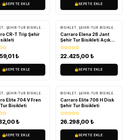
SEPETE EKLE
SEPETE EKLE
RETSIZ KARGO
ÜCRETSIZ KARGO
IKLETLERI
ET
,
ŞEHIR-TUR BISIKLETLERI
,
TUR - TREKKING BISIKLETLER
BİSİKLET
,
ŞEHIR-TUR BISIKLETLERI
,
TUR - 
ro CR-T Trip Şehir
Carraro Elena 28 Jant
sikleti
Şehir Tur Bisikleti Açık
Yeşil
59,01
₺
22.425,00
₺
SEPETE EKLE
SEPETE EKLE
RETSIZ KARGO
ÜCRETSIZ KARGO
KKING BISIKLETLER
ET
,
ŞEHIR-TUR BISIKLETLERI
,
TUR - TREKKING BISIKLETLER
BİSİKLET
,
ŞEHIR-TUR BISIKLETLERI
,
TUR - 
ro Elite 704 V Fren
Carraro Elite 706 H Disk
Tur Bisikleti
Şehir Tur Bisikleti
182,00
₺
26.298,00
₺
SEPETE EKLE
SEPETE EKLE