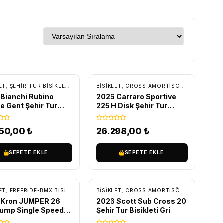
RETSIZ KARGO
ÜCRETSIZ KARGO
KKING BISIKLETLER
ET
,
ŞEHIR-TUR BISIKLETLERI
,
TUR - TREKKING BISIKLETLER
BİSİKLET
,
CROSS AMORTISÖRLÜ BISIKLETLER
Bianchi Rubino
2026 Carraro Sportive
e Gent Şehir Tur
225 H Disk Şehir Tur
eti
Bisikleti Mat Antrasit
950,00
₺
26.298,00
₺
SEPETE EKLE
SEPETE EKLE
RETSIZ KARGO
ÜCRETSIZ KARGO
TUR BISIKLETLERI
ET
,
FREERIDE-BMX BISIKLETLER
,
ŞEHIR-TUR BISIKLETLERI
BİSİKLET
,
CROSS AMORTISÖRLÜ BISIKLETLER
 Kron JUMPER 26
2026 Scott Sub Cross 20
Jump Single Speed
Şehir Tur Bisikleti Gri
let Mor