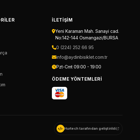
RILER
İLETIŞIM
Yeni Karaman Mah. Sanayi cad.
No:142-144 Osmangazi/BURSA
0 (224) 252 66 95
arça
info@aydinbisiklet.com.tr
Pzt-Cmt 09:00 - 19:00
an
ÖDEME YÖNTEMLERI
kım
Hurtech tarafından geliştirildi