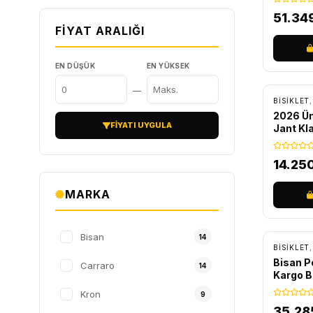
51.34
FIYAT ARALIĞI
EN DÜŞÜK
EN YÜKSEK
ÜCRET
—
BİSİKLET
2026 Üm
FIYATI UYGULA
Jant Kla
Bisikle
14.25
MARKA
ÜCRET
Bisan
14
BİSİKLET
Bisan Po
Carraro
14
Kargo Bi
Kron
9
35.28