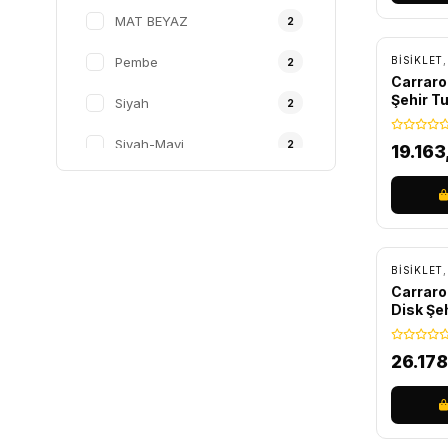
ÜCRET
MAT BEYAZ
2
19"
1
Pembe
BİSİKLET
2
Carraro
43 CM
1
Şehir Tu
Siyah
2
Beyaz/B
44
1
Siyah-Mavi
2
19.16
46
1
Siyah-Sarı
2
51
1
Antrasit-Kırmızı
ÜCRET
1
53 CM
1
Antrasit-Pembe
1
BİSİKLET
55 CM
1
Carraro
Açık Yeşil-Kahverengi
Disk Şeh
1
L
1
Bebek Mavisi-Lacivert
1
26.17
Beyaz-Pembe
1
Celeste
1