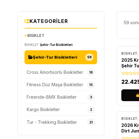
KATEGORILER
59 sonu
BİSİKLET
ÜCRET
BİSİKLET
Şehir-Tur Bisikletleri
BİSİKLET
Şehir-Tur Bisikletleri
59
2025 Kr
Şehir Tu
Cross Amortisörlü Bisikletler
18
22.42
Fitness Düz Maşa Bisikletler
15
Freeride-BMX Bisikletler
3
ÜCRET
Kargo Bisikletler
2
BİSİKLET
Tur - Trekking Bisikletler
21
2026 K
Dirt Ju
Bisiklet