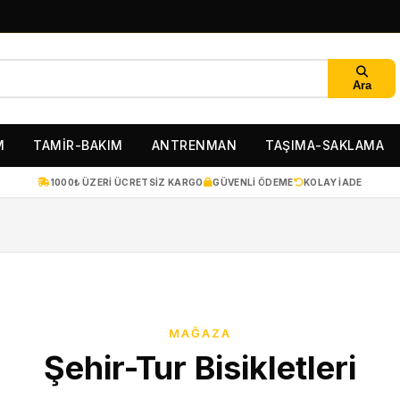
Ara
M
TAMİR-BAKIM
ANTRENMAN
TAŞIMA-SAKLAMA
1000₺ ÜZERI ÜCRETSIZ KARGO
GÜVENLI ÖDEME
KOLAY IADE
MAĞAZA
Şehir-Tur Bisikletleri