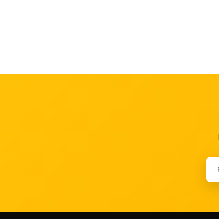
Gri-Kırmızı
1
Gri-Lime
1
Gri-Pembe
1
Gri-Turkuaz
1
Gri-Yeşil
1
KAHVERENGİ
1
Koyu Gri
1
Koyu Turkuaz-Gri
1
Krem
1
Krem-Kahverengi
1
Mat Antrasit-Siyah-Kırmızı
1