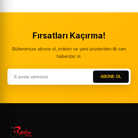
Fırsatları Kaçırma!
Bültenimize abone ol, indirim ve yeni ürünlerden ilk sen
haberdar ol.
ABONE OL