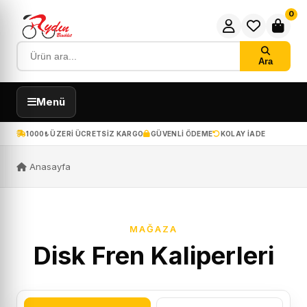
0
Ara
Menü
1000₺ ÜZERI ÜCRETSIZ KARGO
GÜVENLI ÖDEME
KOLAY IADE
Anasayfa
MAĞAZA
Disk Fren Kaliperleri