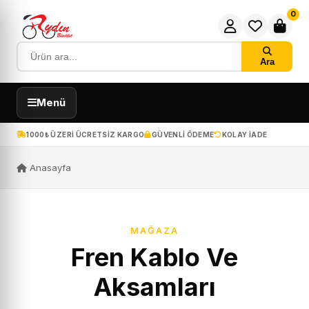
0
Ara
Menü
1000₺ ÜZERI ÜCRETSIZ KARGO
GÜVENLI ÖDEME
KOLAY IADE
Anasayfa
MAĞAZA
Fren Kablo Ve
Aksamları