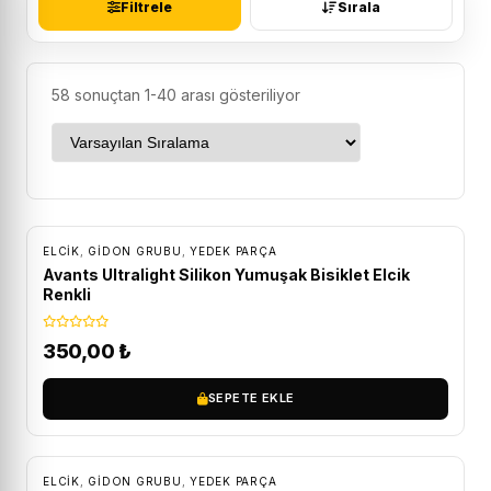
Filtrele
Sırala
58 sonuçtan 1-40 arası gösteriliyor
ELCIK
,
GIDON GRUBU
,
YEDEK PARÇA
Avants Ultralight Silikon Yumuşak Bisiklet Elcik
Renkli
350,00
₺
SEPETE EKLE
ELCIK
,
GIDON GRUBU
,
YEDEK PARÇA