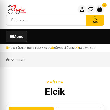
0
Ara
Menü
1000₺ ÜZERI ÜCRETSIZ KARGO
GÜVENLI ÖDEME
KOLAY IADE
Anasayfa
MAĞAZA
Elcik