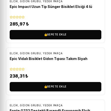
ELCIK
,
GIDON GRUBU
,
YEDEK PARÇA
Epic Impact Uzun Tip Sünger Bisiklet Elciği 4 lü
285,97
₺
SEPETE EKLE
ELCIK
,
GIDON GRUBU
,
YEDEK PARÇA
Epic Vidalı Bisiklet Gidon Tıpası Takım Siyah
238,31
₺
SEPETE EKLE
ELCIK
,
GIDON GRUBU
,
YEDEK PARÇA
Fonte G232 Destekli Barendli Ergonomik Elcik