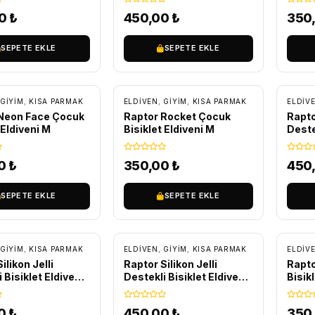
00
₺
450,00
₺
350
SEPETE EKLE
SEPETE EKLE
GİYİM
,
KISA PARMAK
ELDIVEN
,
GİYİM
,
KISA PARMAK
ELDIV
Neon Face Çocuk
Raptor Rocket Çocuk
Raptor
 Eldiveni M
Bisiklet Eldiveni M
Deste
Kırmı
00
₺
350,00
₺
450
SEPETE EKLE
SEPETE EKLE
GİYİM
,
KISA PARMAK
ELDIVEN
,
GİYİM
,
KISA PARMAK
ELDIV
ilikon Jelli
Raptor Silikon Jelli
Rapto
 Bisiklet Eldiveni
Destekli Bisiklet Eldiveni
Bisikl
z
Turuncu
00
₺
450,00
₺
350