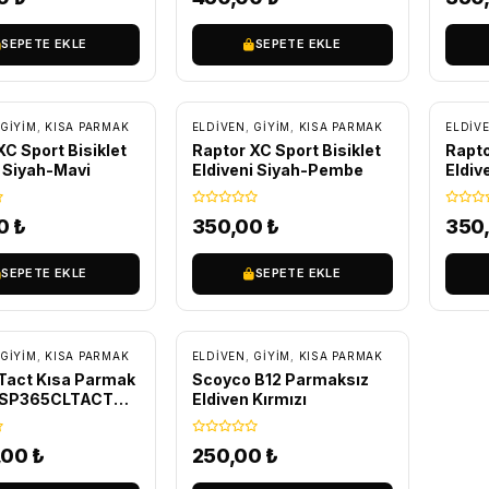
SEPETE EKLE
SEPETE EKLE
GİYİM
,
KISA PARMAK
ELDIVEN
,
GİYİM
,
KISA PARMAK
ELDIV
XC Sport Bisiklet
Raptor XC Sport Bisiklet
Rapto
i Siyah-Mavi
Eldiveni Siyah-Pembe
Eldiv
00
₺
350,00
₺
350
SEPETE EKLE
SEPETE EKLE
SIZ KARGO
GİYİM
,
KISA PARMAK
ELDIVEN
,
GİYİM
,
KISA PARMAK
 Tact Kısa Parmak
Scoyco B12 Parmaksız
n SP365CLTACT
Eldiven Kırmızı
,00
₺
250,00
₺