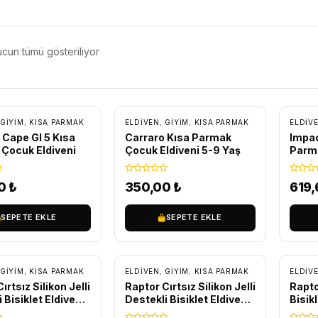
cun tümü gösteriliyor
GİYİM
,
KISA PARMAK
ELDIVEN
,
GİYİM
,
KISA PARMAK
ELDIV
 Cape Gl 5 Kısa
Carraro Kısa Parmak
Impac
Çocuk Eldiveni
Çocuk Eldiveni 5-9 Yaş
Parma
00
₺
350,00
₺
619,
SEPETE EKLE
SEPETE EKLE
GİYİM
,
KISA PARMAK
ELDIVEN
,
GİYİM
,
KISA PARMAK
ELDIV
ırtsız Silikon Jelli
Raptor Cırtsız Silikon Jelli
Rapto
 Bisiklet Eldiveni
Destekli Bisiklet Eldiveni
Bisik
Yeşil