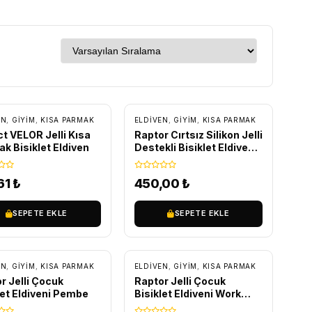
EN
,
GİYİM
,
KISA PARMAK
ELDIVEN
,
GİYİM
,
KISA PARMAK
t VELOR Jelli Kısa
Raptor Cırtsız Silikon Jelli
k Bisiklet Eldiven
Destekli Bisiklet Eldiveni
Gri
61
₺
450,00
₺
SEPETE EKLE
SEPETE EKLE
EN
,
GİYİM
,
KISA PARMAK
ELDIVEN
,
GİYİM
,
KISA PARMAK
r Jelli Çocuk
Raptor Jelli Çocuk
let Eldiveni Pembe
Bisiklet Eldiveni Work
Hard