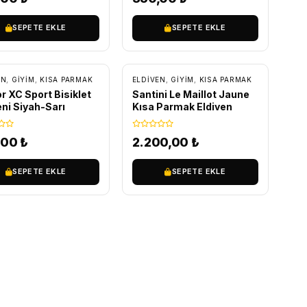
SEPETE EKLE
SEPETE EKLE
ÜCRETSIZ KARGO
EN
,
GİYİM
,
KISA PARMAK
ELDIVEN
,
GİYİM
,
KISA PARMAK
r XC Sport Bisiklet
Santini Le Maillot Jaune
eni Siyah-Sarı
Kısa Parmak Eldiven
,00
₺
2.200,00
₺
SEPETE EKLE
SEPETE EKLE