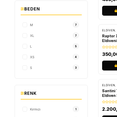
BEDEN
M
7
ELDIVEN
,
XL
Raptor 
7
Eldiven
L
5
350,
XS
4
S
3
ÜCRET
ELDIVEN
,
Santini
RENK
Eldive
Siyah
2.200
Kırmızı
1