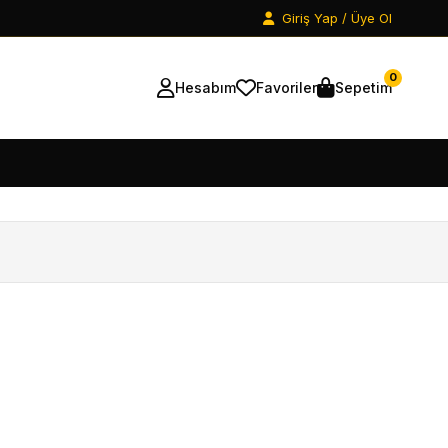
Giriş Yap / Üye Ol
0
Hesabım
Favoriler
Sepetim