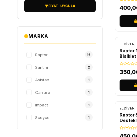
FIYATI UYGULA
400,
MARKA
ELDIVEN
,
Raptor 
Raptor
16
Bisiklet
Santini
2
350,
Asistan
1
Carraro
1
Impact
1
ELDIVEN
,
Raptor S
Scoyco
1
Destekli
Turkua
450,