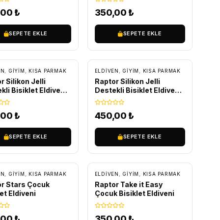
,00
₺
350,00
₺
SEPETE EKLE
SEPETE EKLE
EN
,
GİYİM
,
KISA PARMAK
ELDIVEN
,
GİYİM
,
KISA PARMAK
 Silikon Jelli
Raptor Silikon Jelli
kli Bisiklet Eldiveni
Destekli Bisiklet Eldiveni
zı
Pembe
,00
₺
450,00
₺
SEPETE EKLE
SEPETE EKLE
EN
,
GİYİM
,
KISA PARMAK
ELDIVEN
,
GİYİM
,
KISA PARMAK
r Stars Çocuk
Raptor Take it Easy
et Eldiveni
Çocuk Bisiklet Eldiveni
,00
₺
350,00
₺