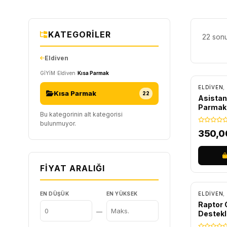
KATEGORILER
22 sonu
Eldiven
GİYİM
Eldiven
Kısa Parmak
ELDIVEN
,
Kısa Parmak
22
Asistan
Parmak 
Bu kategorinin alt kategorisi
bulunmuyor.
350,
FIYAT ARALIĞI
EN DÜŞÜK
EN YÜKSEK
ELDIVEN
,
Raptor C
—
Destekli
Siyah