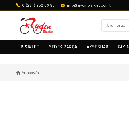
0 (224) 252 66 95
info@aydinbisiklet.com.tr
BİSİKLET
YEDEK PARÇA
AKSESUAR
GİYİ
Anasayfa