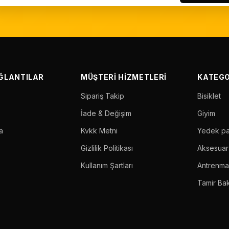
AĞLANTILAR
MÜŞTERI HIZMETLERI
KATEGO
Sipariş Takip
Bisiklet
İade & Değişim
Giyim
a
Kvkk Metni
Yedek p
Gizlilik Politikası
Aksesuar
Kullanım Şartları
Antrenm
Tamir Ba