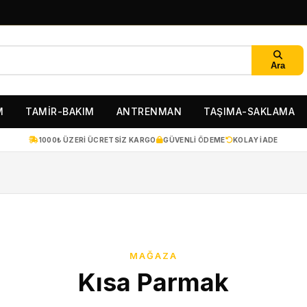
Ara
M
TAMİR-BAKIM
ANTRENMAN
TAŞIMA-SAKLAMA
1000₺ ÜZERI ÜCRETSIZ KARGO
GÜVENLI ÖDEME
KOLAY IADE
MAĞAZA
Kısa Parmak