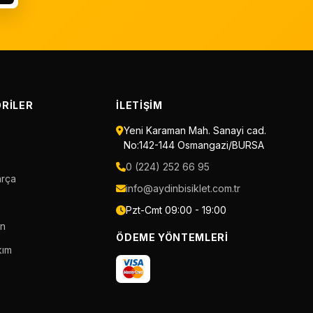
RILER
İLETIŞIM
Yeni Karaman Mah. Sanayi cad.
No:142-144 Osmangazi/BURSA
0 (224) 252 66 95
arça
info@aydinbisiklet.com.tr
Pzt-Cmt 09:00 - 19:00
an
ÖDEME YÖNTEMLERI
kım