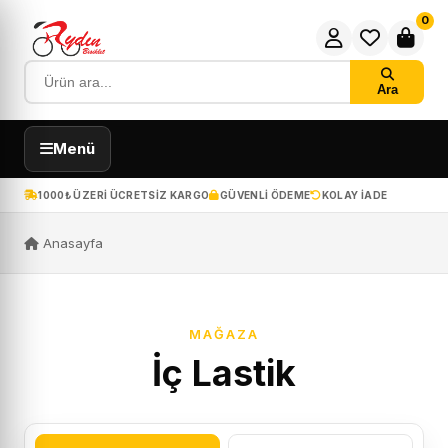
0
Ara
Menü
1000₺ ÜZERI ÜCRETSIZ KARGO
GÜVENLI ÖDEME
KOLAY IADE
Anasayfa
MAĞAZA
İç Lastik