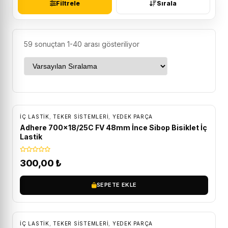
Filtrele
Sırala
59 sonuçtan 1-40 arası gösteriliyor
İÇ LASTIK
,
TEKER SISTEMLERI
,
YEDEK PARÇA
Adhere 700×18/25C FV 48mm İnce Sibop Bisiklet İç
Lastik
300,00
₺
SEPETE EKLE
İÇ LASTIK
,
TEKER SISTEMLERI
,
YEDEK PARÇA