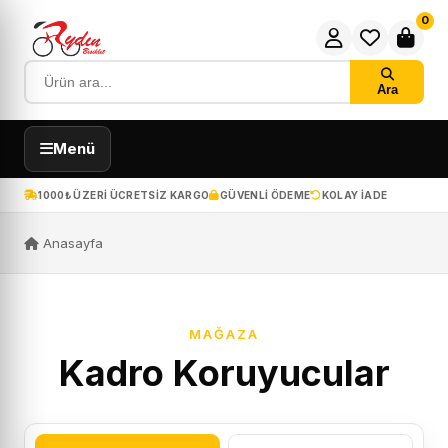
0
Ara
Menü
1000₺ ÜZERI ÜCRETSIZ KARGO
GÜVENLI ÖDEME
KOLAY IADE
Anasayfa
MAĞAZA
Kadro Koruyucular