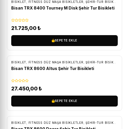
BİSİKLET
,
FITNESS DÜZ MAŞA BISIKLETLER
,
ŞEHIR-TUR BISIKLETLERI
Bisan TRX 8400 Tourney M Disk Şehir Tur Bisikleti
21.725,00
₺
SEPETE EKLE
ÜCRETSIZ KARGO
BİSİKLET
,
FITNESS DÜZ MAŞA BISIKLETLER
,
ŞEHIR-TUR BISIKLETLERI
Bisan TRX 8600 Altus Şehir Tur Bisikleti
27.450,00
₺
SEPETE EKLE
ÜCRETSIZ KARGO
BİSİKLET
,
FITNESS DÜZ MAŞA BISIKLETLER
,
ŞEHIR-TUR BISIKLETLERI
Bisan TRX 8600 Deore Şehir Tur Bisikleti