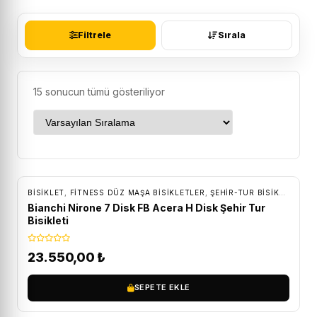
Filtrele
Sırala
15 sonucun tümü gösteriliyor
ÜCRETSIZ KARGO
BİSİKLET
,
FITNESS DÜZ MAŞA BISIKLETLER
,
ŞEHIR-TUR BISIKLETLERI
Bianchi Nirone 7 Disk FB Acera H Disk Şehir Tur
Bisikleti
23.550,00
₺
SEPETE EKLE
ÜCRETSIZ KARGO