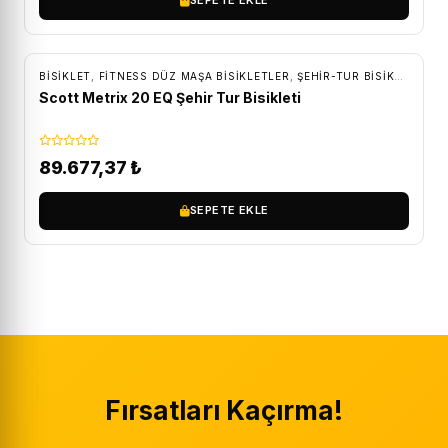
SEPETE EKLE
ÜCRETSIZ KARGO
BİSİKLET
,
FITNESS DÜZ MAŞA BISIKLETLER
,
ŞEHIR-TUR BISIKLETLERI
Scott Metrix 20 EQ Şehir Tur Bisikleti
89.677,37
₺
SEPETE EKLE
Fırsatları Kaçırma!