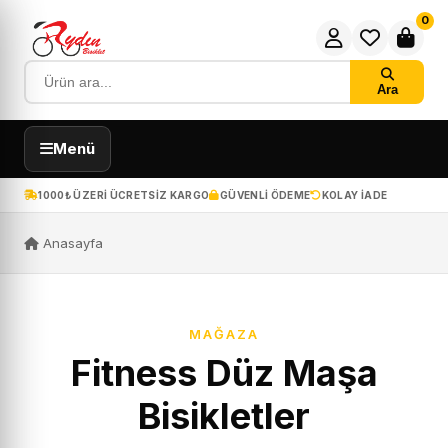
0
Ara
Menü
1000₺ ÜZERI ÜCRETSIZ KARGO
GÜVENLI ÖDEME
KOLAY IADE
Anasayfa
MAĞAZA
Fitness Düz Maşa
Bisikletler