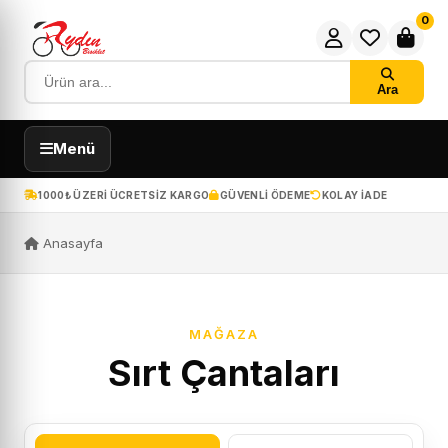
0
Ara
Menü
1000₺ ÜZERI ÜCRETSIZ KARGO
GÜVENLI ÖDEME
KOLAY IADE
Anasayfa
MAĞAZA
Sırt Çantaları