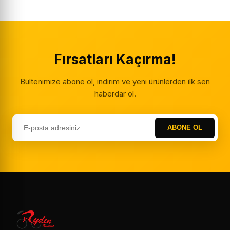
Fırsatları Kaçırma!
Bültenimize abone ol, indirim ve yeni ürünlerden ilk sen
haberdar ol.
ABONE OL