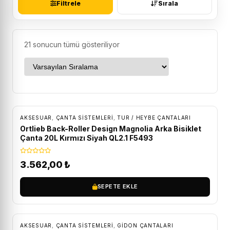
Filtrele
Sırala
21 sonucun tümü gösteriliyor
ÜCRETSIZ KARGO
AKSESUAR
,
ÇANTA SISTEMLERI
,
TUR / HEYBE ÇANTALARI
Ortlieb Back-Roller Design Magnolia Arka Bisiklet
Çanta 20L Kırmızı Siyah QL2.1 F5493
3.562,00
₺
SEPETE EKLE
ÜCRETSIZ KARGO
AKSESUAR
,
ÇANTA SISTEMLERI
,
GIDON ÇANTALARI