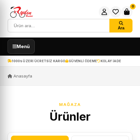
0
Ara
Menü
1000₺ ÜZERI ÜCRETSIZ KARGO
GÜVENLI ÖDEME
KOLAY IADE
Anasayfa
MAĞAZA
Ürünler