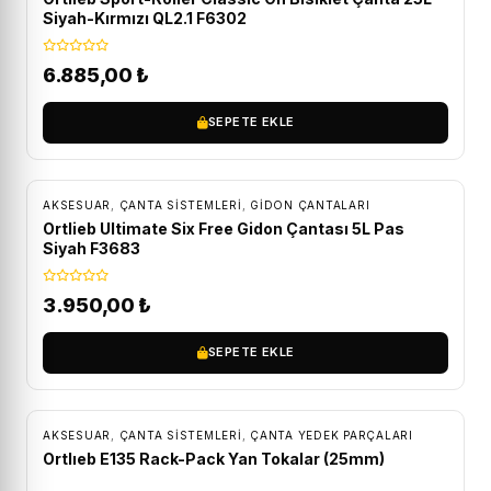
Siyah-Kırmızı QL2.1 F6302
6.885,00
₺
SEPETE EKLE
ÜCRETSIZ KARGO
AKSESUAR
,
ÇANTA SISTEMLERI
,
GIDON ÇANTALARI
Ortlieb Ultimate Six Free Gidon Çantası 5L Pas
Siyah F3683
3.950,00
₺
SEPETE EKLE
AKSESUAR
,
ÇANTA SISTEMLERI
,
ÇANTA YEDEK PARÇALARI
Ortlıeb E135 Rack-Pack Yan Tokalar (25mm)