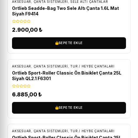
AKSESUAR
,
ÇANTA SISTEMLERI
,
SELE ALTI ÇANTALAR
Ortlieb Seadde-Bag Two Sele Altı Çanta 1.6L Mat
Siyah F9414
2.900,00
₺
SEPETE EKLE
ÜCRETSIZ KARGO
AKSESUAR
,
ÇANTA SISTEMLERI
,
TUR / HEYBE ÇANTALARI
Ortlieb Sport-Roller Classic Ön Bisiklet Çanta 25L
Siyah QL2.1 F6301
6.885,00
₺
SEPETE EKLE
ÜCRETSIZ KARGO
AKSESUAR
,
ÇANTA SISTEMLERI
,
TUR / HEYBE ÇANTALARI
Ortlieb Sport-Roller Classic Ön Bisiklet Çanta 25L