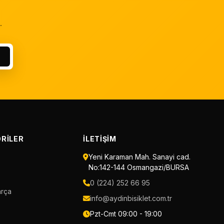
.
RILER
İLETIŞIM
Yeni Karaman Mah. Sanayi cad.
No:142-144 Osmangazi/BURSA
0 (224) 252 66 95
arça
info@aydinbisiklet.com.tr
Pzt-Cmt 09:00 - 19:00