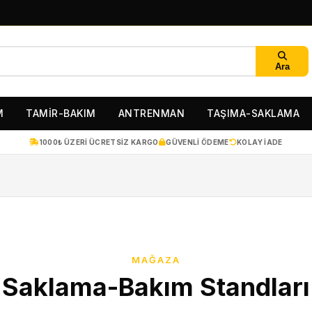
Ara
M
TAMİR-BAKIM
ANTRENMAN
TAŞIMA-SAKLAMA
1000₺ ÜZERI ÜCRETSIZ KARGO
GÜVENLI ÖDEME
KOLAY IADE
MAĞAZA
Saklama-Bakım Standları