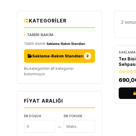
KATEGORILER
2 sonuc
TAMİR-BAKIM
TAMİR-BAKIM
Saklama-Bakım Standları
SAKLAMA
Saklama-Bakım Standları
2
Tex Bis
Sehpası
Bu kategorinin alt kategorisi
bulunmuyor.
690,
FIYAT ARALIĞI
EN DÜŞÜK
EN YÜKSEK
—