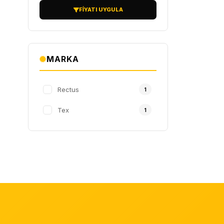
FIYATI UYGULA
MARKA
Rectus
1
Tex
1