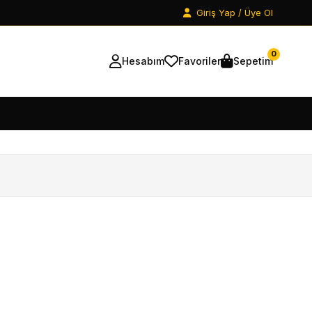
Giriş Yap / Üye Ol
0
Hesabım
Favoriler
Sepetim