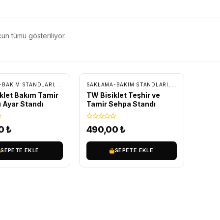
un tümü gösteriliyor
-BAKIM STANDLARI
,
TAMİR-BAKIM
SAKLAMA-BAKIM STANDLARI
,
TAMİR-BAKIM
iklet Bakım Tamir
TW Bisiklet Teşhir ve
 Ayar Standı
Tamir Sehpa Standı
00
₺
490,00
₺
SEPETE EKLE
SEPETE EKLE