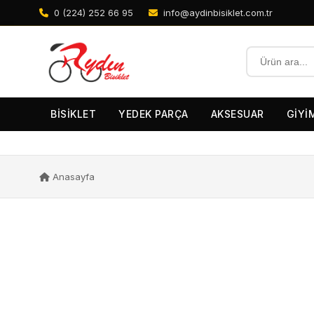
0 (224) 252 66 95
info@aydinbisiklet.com.tr
BİSİKLET
YEDEK PARÇA
AKSESUAR
GİYİ
Anasayfa