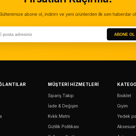
Bültenimize abone ol, indirim ve yeni ürünlerden ilk sen haberdar ol
ABONE OL
AĞLANTILAR
MÜŞTERI HIZMETLERI
KATEGO
Sipariş Takip
Bisiklet
İade & Değişim
Giyim
a
Kvkk Metni
Yedek p
Gizlilik Politikası
Aksesuar