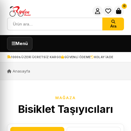
0
Ara
Menü
1000₺ ÜZERI ÜCRETSIZ KARGO
GÜVENLI ÖDEME
KOLAY IADE
Anasayfa
MAĞAZA
Bisiklet Taşıyıcıları