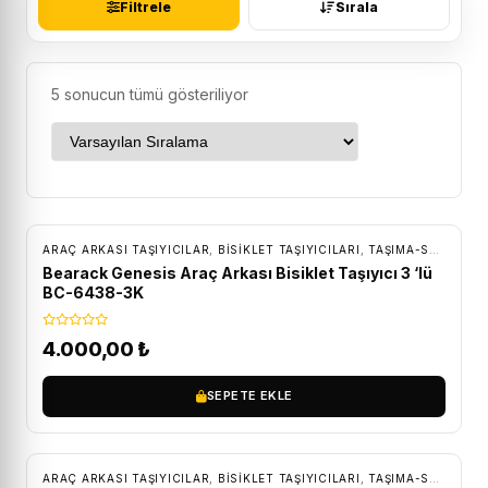
Filtrele
Sırala
5 sonucun tümü gösteriliyor
ÜCRETSIZ KARGO
ARAÇ ARKASI TAŞIYICILAR
,
BISIKLET TAŞIYICILARI
,
TAŞIMA-SAKLAMA
Bearack Genesis Araç Arkası Bisiklet Taşıyıcı 3 ‘lü
BC-6438-3K
4.000,00
₺
SEPETE EKLE
ÜCRETSIZ KARGO
ARAÇ ARKASI TAŞIYICILAR
,
BISIKLET TAŞIYICILARI
,
TAŞIMA-SAKLAMA