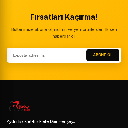
Fırsatları Kaçırma!
Bültenimize abone ol, indirim ve yeni ürünlerden ilk sen
haberdar ol.
ABONE OL
Aydın Bisiklet-Bisiklete Dair Her şey...