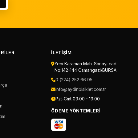
RILER
İLETIŞIM
Yeni Karaman Mah. Sanayi cad.
No:142-144 Osmangazi/BURSA
0 (224) 252 66 95
arça
info@aydinbisiklet.com.tr
Pzt-Cmt 09:00 - 19:00
an
ÖDEME YÖNTEMLERI
kım