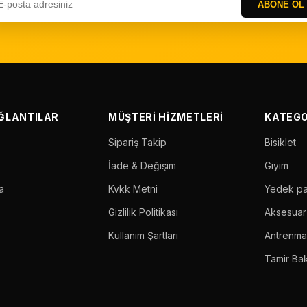
ABONE OL
AĞLANTILAR
MÜŞTERI HIZMETLERI
KATEGO
Sipariş Takip
Bisiklet
İade & Değişim
Giyim
a
Kvkk Metni
Yedek p
Gizlilik Politikası
Aksesuar
Kullanım Şartları
Antrenm
Tamir Ba