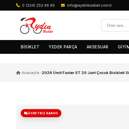
0 (224) 252 66 95
info@aydinbisiklet.com.tr
BİSİKLET
YEDEK PARÇA
AKSESUAR
GİYİ
Anasayfa
›
›
2026 Ümit Faster ST 20 Jant Çocuk Bisikleti 
ÜCRETSIZ KARGO