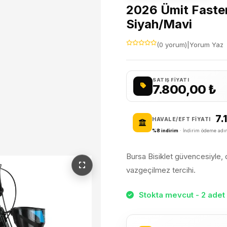
2026 Ümit Faster
Siyah/Mavi
(0 yorum)
|
Yorum Yaz
SATIŞ FIYATI
7.800,00
₺
7.
HAVALE/EFT FIYATI
%8 indirim
· İndirim ödeme adım
Bursa Bisiklet güvencesiyle, da
vazgeçilmez tercihi.
Stokta mevcut - 2 adet 