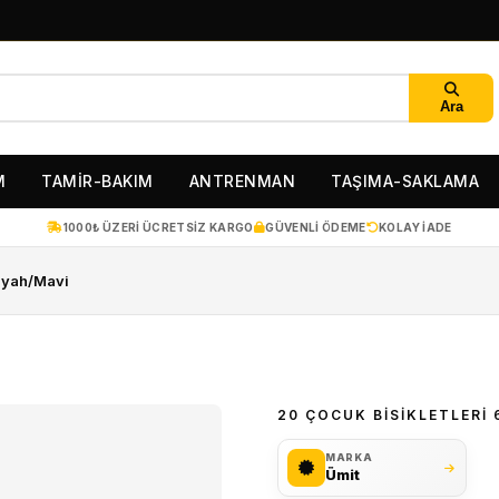
Ara
M
TAMİR-BAKIM
ANTRENMAN
TAŞIMA-SAKLAMA
1000₺ ÜZERI ÜCRETSIZ KARGO
GÜVENLI ÖDEME
KOLAY IADE
Siyah/Mavi
20 ÇOCUK BISIKLETLERI 
MARKA
Ümit