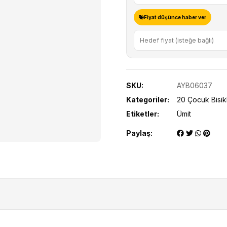
Fiyat düşünce haber ver
SKU:
AYB06037
Kategoriler:
20 Çocuk Bisikl
Etiketler:
Ümit
Paylaş: