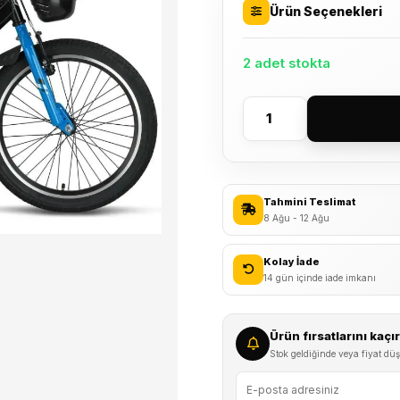
Ürün Seçenekleri
2 adet stokta
2026
Ümit
Faster
ST
Tahmini Teslimat
20
8 Ağu - 12 Ağu
Jant
Çocuk
Kolay İade
Bisikleti
14 gün içinde iade imkanı
Siyah/Mavi
adet
Ürün fırsatlarını kaç
Stok geldiğinde veya fiyat düş