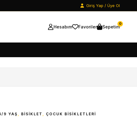
Giriş Yap / Üye Ol
0
Hesabım
Favoriler
Sepetim
6/9 YAŞ
,
BİSİKLET
,
ÇOCUK BISIKLETLERI