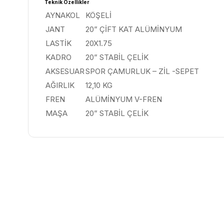
Teknik Özellikler
AYNAKOL
KÖŞELİ
JANT
20” ÇİFT KAT ALÜMİNYUM
LASTİK
20X1.75
KADRO
20” STABİL ÇELİK
AKSESUAR
SPOR ÇAMURLUK – ZİL -SEPET
AĞIRLIK
12,10 KG
FREN
ALÜMİNYUM V-FREN
MAŞA
20” STABİL ÇELİK
ÜCRETSIZ KARGO
ÜCRETS