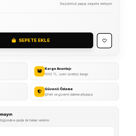
Seçiminizi yapıp sepete ekleyin
SEPETE EKLE
Kargo Avantajı
1000 TL. üzeri ücretsiz kargo
Güvenli Ödeme
Şifreli ve güvenli ödeme altyapısı
ırmayın
tüğünde e-posta ile haber verelim.