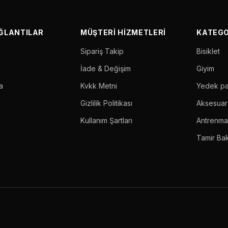
AĞLANTILAR
MÜŞTERI HIZMETLERI
KATEGO
Sipariş Takip
Bisiklet
İade & Değişim
Giyim
a
Kvkk Metni
Yedek p
Gizlilik Politikası
Aksesuar
Kullanım Şartları
Antrenm
Tamir Ba