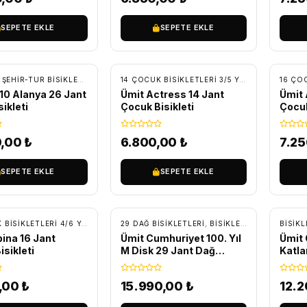
SEPETE EKLE
SEPETE EKLE
SIZ KARGO
ÜCRETSIZ KARGO
ÜC
,
ŞEHIR-TUR BISIKLETLERI
,
TUR - TREKKING BISIKLETLER
14 ÇOCUK BISIKLETLERI 3/5 YAŞ
,
BİSİKLET
,
ÇO
10 Alanya 26 Jant
Ümit Actress 14 Jant
Ümit 
sikleti
Çocuk Bisikleti
Çocuk
0,00
₺
6.800,00
₺
7.2
SEPETE EKLE
SEPETE EKLE
SIZ KARGO
ÜCRETSIZ KARGO
ÜC
16 ÇOCUK BISIKLETLERI 4/6 YAŞ
,
BİSİKLET
29 DAĞ BISIKLETLERI
,
ÇOCUK BISIKLETLERI
,
BİSİKLET
,
DAĞ BISIKLET
BİSİKL
pina 16 Jant
Ümit Cumhuriyet 100. Yıl
Ümit 
isikleti
M Disk 29 Jant Dağ
Katla
Bisikleti
,00
₺
15.990,00
₺
12.