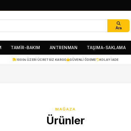
Ara
M
TAMİR-BAKIM
ANTRENMAN
TAŞIMA-SAKLAMA
1000₺ ÜZERI ÜCRETSIZ KARGO
GÜVENLI ÖDEME
KOLAY IADE
MAĞAZA
Ürünler