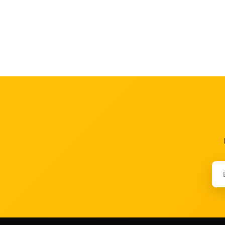
Siyah-Sarı
9
Gri-Yeşil
8
Beyaz
7