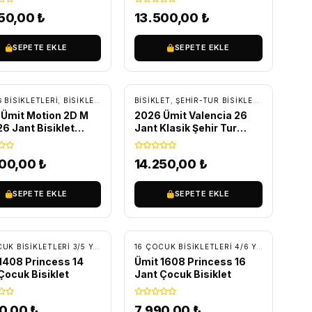
850,00
₺
13.500,00
₺
SEPETE EKLE
SEPETE EKLE
RETSIZ KARGO
ÜCRETSIZ KARGO
 BISIKLETLERI
OCUK BISIKLETLERI
,
BİSİKLET
,
DAĞ BISIKLETLERI
BİSİKLET
,
ŞEHIR-TUR BISIKLETLERI
,
TUR - 
Ümit Motion 2D M
2026 Ümit Valencia 26
26 Jant Bisiklet
Jant Klasik Şehir Tur
-Kırmızı
Bisikleti Antrasit/Pembe
500,00
₺
14.250,00
₺
SEPETE EKLE
SEPETE EKLE
RETSIZ KARGO
ÜCRETSIZ KARGO
CUK BISIKLETLERI
14 ÇOCUK BISIKLETLERI 3/5 YAŞ
,
BİSİKLET
,
ÇOCUK BISIKLETLERI
16 ÇOCUK BISIKLETLERI 4/6 YAŞ
,
BİSİKLET
1408 Princess 14
Ümit 1608 Princess 16
Çocuk Bisiklet
Jant Çocuk Bisiklet
50,00
₺
7.990,00
₺