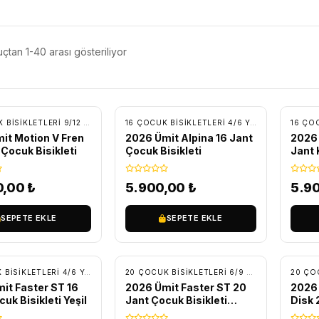
çtan 1-40 arası gösteriliyor
SIZ KARGO
ÜCRETSIZ KARGO
ÜC
24 ÇOCUK BISIKLETLERI 9/12 YAŞ
,
BİSİKLET
,
ÇOCUK BISIKLETLERI
16 ÇOCUK BISIKLETLERI 4/6 YAŞ
,
BİSİKLET
,
ÇO
it Motion V Fren
2026 Ümit Alpina 16 Jant
2026 
 Çocuk Bisikleti
Çocuk Bisikleti
Jant 
Pem
0,00
₺
5.900,00
₺
5.9
SEPETE EKLE
SEPETE EKLE
SIZ KARGO
ÜCRETSIZ KARGO
ÜC
16 ÇOCUK BISIKLETLERI 4/6 YAŞ
,
BİSİKLET
,
ÇOCUK BISIKLETLERI
20 ÇOCUK BISIKLETLERI 6/9 YAŞ
,
BİSİKLET
,
Ç
it Faster ST 16
2026 Ümit Faster ST 20
2026 
uk Bisikleti Yeşil
Jant Çocuk Bisikleti
Disk 
Siyah/Mavi
Bisik