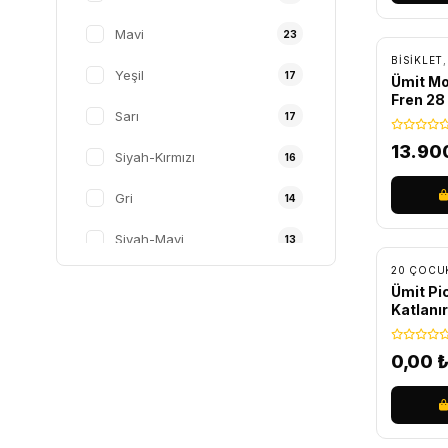
36 CM
9
ÜCRET
Mavi
23
54 CM
8
BİSİKLET
Yeşil
17
Ümit Mo
M-L
6
Fren 28
Sarı
Bisiklet
17
43 CM
6
13.90
Siyah-Kırmızı
16
Gri
14
Siyah-Mavi
13
Siyah-Yeşil
12
Ümit Pi
Katlanı
Pembe
11
Bisiklet
0,00
TURUNCU
11
Siyah-Turuncu
11
Mat Siyah-Kırmızı
9