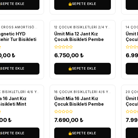
SEPETE EKLE
SEPETE EKLE
SIZ KARGO
ÜCRETSIZ KARGO
ÜC
,
CROSS AMORTISÖRLÜ BISIKLETLER
,
ŞEHIR-TUR BISIKLETLERI
12 ÇOCUK BISIKLETLERI 2/4 YAŞ
,
BİSİKLET
,
ÇO
agnetic HYD
Ümit Mia 12 Jant Kız
Ümit 
ehir Tur Bisikleti
Çocuk Bisikleti Pembe
Çocuk
0,00
₺
6.750,00
₺
6.9
SEPETE EKLE
SEPETE EKLE
SIZ KARGO
ÜCRETSIZ KARGO
ÜC
16 ÇOCUK BISIKLETLERI 4/6 YAŞ
,
BİSİKLET
,
ÇOCUK BISIKLETLERI
16 ÇOCUK BISIKLETLERI 4/6 YAŞ
,
BİSİKLET
,
ÇO
a 16 Jant Kız
Ümit Mia 16 Jant Kız
Ümit 
sikleti Mint
Çocuk Bisikleti Pembe
Çocuk
,00
₺
7.690,00
₺
7.9
SEPETE EKLE
SEPETE EKLE