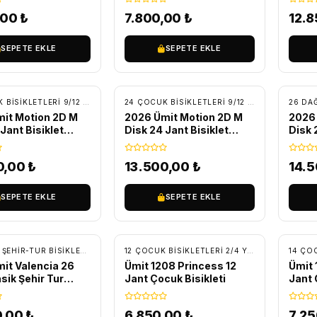
,00
₺
7.800,00
₺
12.
SEPETE EKLE
SEPETE EKLE
SIZ KARGO
ÜCRETSIZ KARGO
ÜC
24 ÇOCUK BISIKLETLERI 9/12 YAŞ
,
BİSİKLET
,
ÇOCUK BISIKLETLERI
24 ÇOCUK BISIKLETLERI 9/12 YAŞ
,
BİSİKLET
26 DAĞ
,
Ç
it Motion 2D M
2026 Ümit Motion 2D M
2026 
Jant Bisiklet
Disk 24 Jant Bisiklet
Disk 
avi
Siyah-Sarı
Siyah
0,00
₺
13.500,00
₺
14.
SEPETE EKLE
SEPETE EKLE
SIZ KARGO
ÜCRETSIZ KARGO
ÜC
,
ŞEHIR-TUR BISIKLETLERI
,
TUR - TREKKING BISIKLETLER
12 ÇOCUK BISIKLETLERI 2/4 YAŞ
,
BİSİKLET
,
ÇO
it Valencia 26
Ümit 1208 Princess 12
Ümit 
sik Şehir Tur
Jant Çocuk Bisikleti
Jant 
i Mavi
0,00
₺
6.850,00
₺
7.2