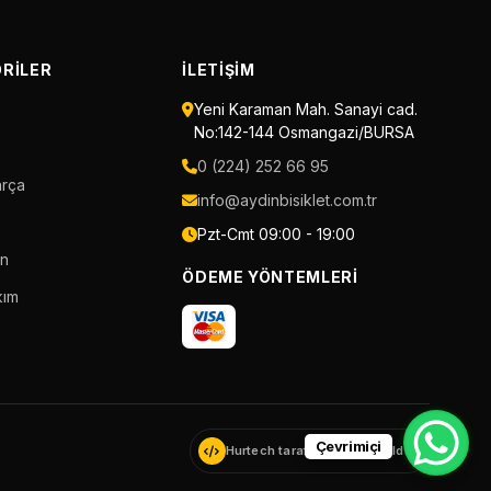
RILER
İLETIŞIM
Yeni Karaman Mah. Sanayi cad.
No:142-144 Osmangazi/BURSA
0 (224) 252 66 95
arça
info@aydinbisiklet.com.tr
Pzt-Cmt 09:00 - 19:00
an
ÖDEME YÖNTEMLERI
kım
Çevrimiçi
Hurtech tarafından geliştirildi