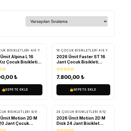
RETSIZ KARGO
ÜCRETSIZ KARGO
CUK BISIKLETLERI
16 ÇOCUK BISIKLETLERI 4/6 YAŞ
,
BİSİKLET
,
ÇOCUK BISIKLETLERI
16 ÇOCUK BISIKLETLERI 4/6 YAŞ
,
BİSİKLET
Ümit Alpina L 16
2026 Ümit Faster ST 16
Kız Çocuk Bisikleti
Jant Çocuk Bisikleti
be
Siyah/Mavi
00,00
₺
7.800,00
₺
SEPETE EKLE
SEPETE EKLE
RETSIZ KARGO
ÜCRETSIZ KARGO
OCUK BISIKLETLERI
20 ÇOCUK BISIKLETLERI 6/9 YAŞ
,
BİSİKLET
,
ÇOCUK BISIKLETLERI
24 ÇOCUK BISIKLETLERI 9/12 YAŞ
,
BİSİKLET
Ümit Motion 2D M
2026 Ümit Motion 2D M
20 Jant Çocuk
Disk 24 Jant Bisiklet
leti Siyah-Mavi
Siyah-Kırmızı