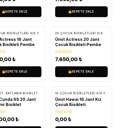
SEPETE EKLE
SEPETE EKLE
RETSIZ KARGO
ÜCRETSIZ KARGO
CUK BISIKLETLERI
16 ÇOCUK BISIKLETLERI 4/6 YAŞ
,
BİSİKLET
,
ÇOCUK BISIKLETLERI
20 ÇOCUK BISIKLETLERI 6/9 YAŞ
,
BİSİKLET
Actress 16 Jant
Ümit Actress 20 Jant
 Bisikleti Pembe
Çocuk Bisikleti Pembe
50,00
₺
7.650,00
₺
SEPETE EKLE
SEPETE EKLE
RETSIZ KARGO
LERI
ET
,
KATLANIR BISIKLETLER
16 ÇOCUK BISIKLETLERI 4/6 YAŞ
,
BİSİKLET
Cunda 6S 20 Jant
Ümit Hawai 16 Jant Kız
nır Bisiklet
Çocuk Bisikleti
200,00
₺
0,00
₺