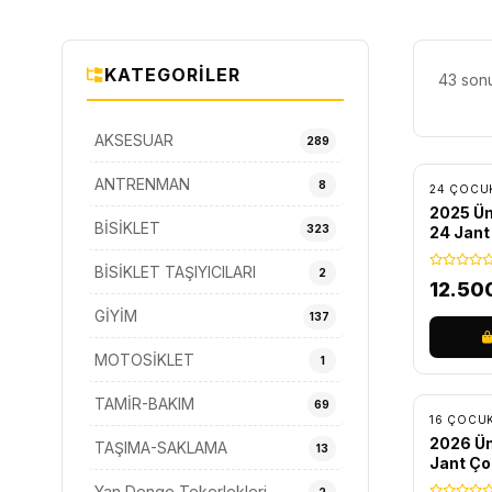
KATEGORILER
43 sonu
AKSESUAR
ÜCRET
289
ANTRENMAN
8
2025 Üm
BİSİKLET
323
24 Jant
BİSİKLET TAŞIYICILARI
2
12.50
GİYİM
137
MOTOSİKLET
1
ÜCRET
TAMİR-BAKIM
69
2026 Üm
TAŞIMA-SAKLAMA
13
Jant Çoc
Yan Denge Tekerlekleri