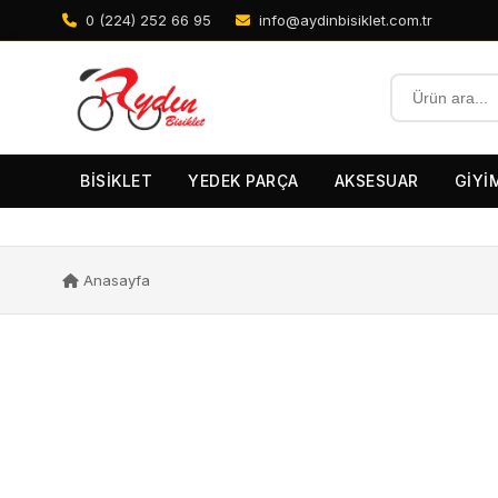
0 (224) 252 66 95
info@aydinbisiklet.com.tr
BİSİKLET
YEDEK PARÇA
AKSESUAR
GİYİ
Anasayfa