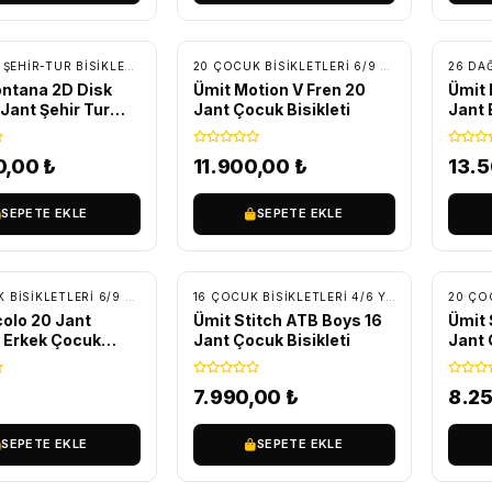
SIZ KARGO
ÜCRETSIZ KARGO
ÜC
,
ŞEHIR-TUR BISIKLETLERI
,
TUR - TREKKING BISIKLETLER
20 ÇOCUK BISIKLETLERI 6/9 YAŞ
,
BİSİKLET
26 DAĞ
,
Ç
ntana 2D Disk
Ümit Motion V Fren 20
Ümit 
 Jant Şehir Tur
Jant Çocuk Bisikleti
Jant 
i
0,00
₺
11.900,00
₺
13.
SEPETE EKLE
SEPETE EKLE
ÜCRETSIZ KARGO
ÜC
20 ÇOCUK BISIKLETLERI 6/9 YAŞ
,
BİSİKLET
,
ÇOCUK BISIKLETLERI
16 ÇOCUK BISIKLETLERI 4/6 YAŞ
,
BİSİKLET
,
ÇO
colo 20 Jant
Ümit Stitch ATB Boys 16
Ümit 
r Erkek Çocuk
Jant Çocuk Bisikleti
Jant 
i Siyah/Mavi
₺
7.990,00
₺
8.2
SEPETE EKLE
SEPETE EKLE