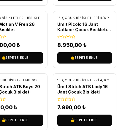
RETSIZ KARGO
ÜCRETSIZ KARGO
 BISIKLETLERI
OCUK BISIKLETLERI
,
BİSİKLET
,
DAĞ BISIKLETLERI
16 ÇOCUK BISIKLETLERI 4/6 YAŞ
,
BİSİKLET
Motion V Fren 26
Ümit Picolo 16 Jant
Bisiklet
Katlanır Çocuk Bisikleti
Siyah/Kırmızı
500,00
₺
8.950,00
₺
SEPETE EKLE
SEPETE EKLE
RETSIZ KARGO
ÜCRETSIZ KARGO
CUK BISIKLETLERI
20 ÇOCUK BISIKLETLERI 6/9 YAŞ
,
BİSİKLET
,
ÇOCUK BISIKLETLERI
16 ÇOCUK BISIKLETLERI 4/6 YAŞ
,
BİSİKLET
Stitch ATB Boys 20
Ümit Stitch ATB Lady 16
Çocuk Bisikleti
Jant Çocuk Bisikleti
50,00
₺
7.990,00
₺
SEPETE EKLE
SEPETE EKLE