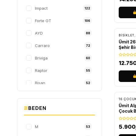
Impact
122
Forte GT
106
ÜCRET
AYD
88
BİSİKLET
Ümit 26
Carraro
72
Şehir Bi
Briviga
60
12.75
Raptor
55
Bisan
52
ÜCRET
Kron
44
Ümit Al
BEDEN
TW
43
Çocuk B
Ümit
43
5.900
M
53
Wake
32