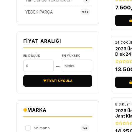
2
7.500
YEDEK PARÇA
977
ÜCRET
FIYAT ARALIĞI
2026 Üm
Disk 24 
EN DÜŞÜK
EN YÜKSEK
Siyah-M
—
13.50
FIYATI UYGULA
ÜCRET
BİSİKLET
MARKA
2026 Üm
Jant Kla
Bisiklet
Shimano
174
14.25