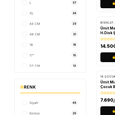
L
37
Procycle
30
ÜCRET
XL
24
Corelli
28
BİSİKLET
44 CM
23
Ümit M
Schwalbe
28
H.Disk Ş
48 CM
21
Rectus
26
18
19
14.50
17"
15
ÜCRET
52 CM
12
19"
11
Ümit Mi
RENK
Çocuk Bi
S
11
40 CM
10
7.690
Siyah
45
50 CM
9
Kırmızı
25