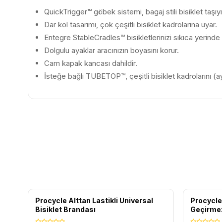
QuickTrigger™ göbek sistemi, bagaj stili bisiklet taşıyı
Dar kol tasarımı, çok çeşitli bisiklet kadrolarına uyar.
Entegre StableCradles™ bisikletlerinizi sıkıca yerinde 
Dolgulu ayaklar aracınızın boyasını korur.
Cam kapak kancası dahildir.
İsteğe bağlı TUBETOP™, çeşitli bisiklet kadrolarını (ayr
ÜCRETSIZ KARGO
ÜCRETS
Procycle Alttan Lastikli Universal
Procycle
Bisiklet Brandası
Geçirme