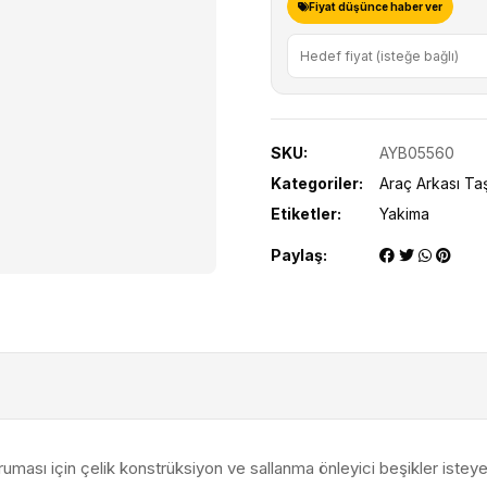
Fiyat düşünce haber ver
SKU:
AYB05560
Kategoriler:
Araç Arkası Taşı
Etiketler:
Yakima
Paylaş:
ruması için çelik konstrüksiyon ve sallanma önleyici beşikler isteyen,