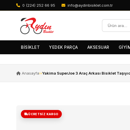
0 (224) 252 66 95
info@aydinbisiklet.com.tr
BİSİKLET
YEDEK PARÇA
AKSESUAR
GİYİ
Anasayfa
›
›
Yakima SuperJoe 3 Araç Arkası Bisiklet Taşıyıc
ÜCRETSIZ KARGO