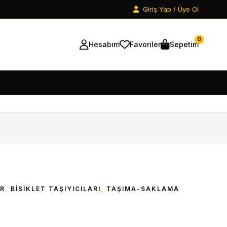
Giriş Yap / Üye Ol
0
Hesabım
Favoriler
Sepetim
AR
,
BISIKLET TAŞIYICILARI
,
TAŞIMA-SAKLAMA