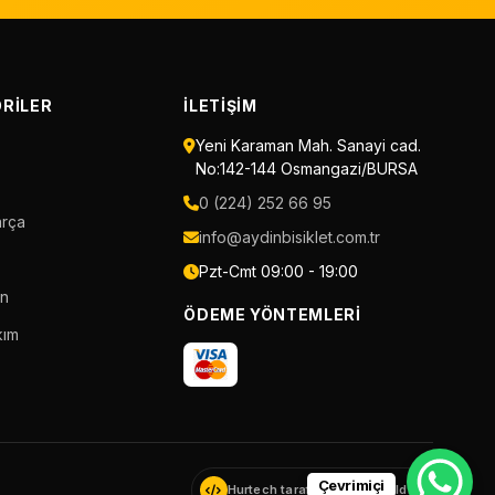
RILER
İLETIŞIM
Yeni Karaman Mah. Sanayi cad.
No:142-144 Osmangazi/BURSA
0 (224) 252 66 95
arça
info@aydinbisiklet.com.tr
Pzt-Cmt 09:00 - 19:00
an
ÖDEME YÖNTEMLERI
kım
Çevrimiçi
Hurtech tarafından geliştirildi