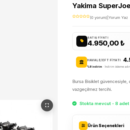
Yakima SuperJoe 3
(0 yorum)
|
Yorum Yaz
SATIŞ FIYATI
4.950,00
₺
4.
HAVALE/EFT FIYATI
%8 indirim
· İndirim ödeme adım
Bursa Bisiklet güvencesiyle, da
vazgeçilmez tercihi.
Stokta mevcut - 8 adet 
Ürün Seçenekleri