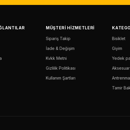
AĞLANTILAR
MÜŞTERI HIZMETLERI
KATEGO
Sipariş Takip
Bisiklet
İade & Değişim
Giyim
a
Kvkk Metni
Yedek p
Gizlilik Politikası
Aksesuar
Kullanım Şartları
Antrenm
Tamir Ba