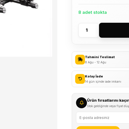
8 adet stokta
Yakima
SuperJoe
3
Araç
Tahmini Teslimat
Arkası
8 Ağu - 12 Ağu
Bisiklet
Taşıyıcı
Kolay İade
adet
14 gün içinde iade imkanı
Ürün fırsatlarını kaç
Stok geldiğinde veya fiyat düş