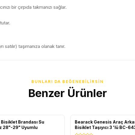
cınızı bir çırpıda takmanızı sağlar.
tutar.
ı satılır) taşımanıza olanak tanır.
BUNLARI DA BEĞENEBILIRSIN
Benzer Ürünler
IZ KARGO
ÜCRETSIZ KARGO
 Bisiklet Brandası Su
Bearack Genesis Araç Arka
z 28"-29" Uyumlu
Bisiklet Taşıyıcı 3 'lü BC-6