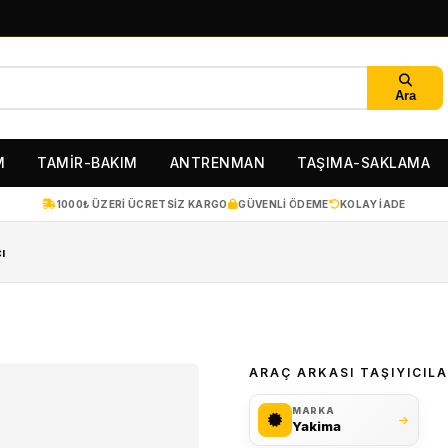
Ara
M
TAMİR-BAKIM
ANTRENMAN
TAŞIMA-SAKLAMA
1000₺ ÜZERI ÜCRETSIZ KARGO
GÜVENLI ÖDEME
KOLAY IADE
ı
ARAÇ ARKASI TAŞIYICIL
MARKA
Yakima