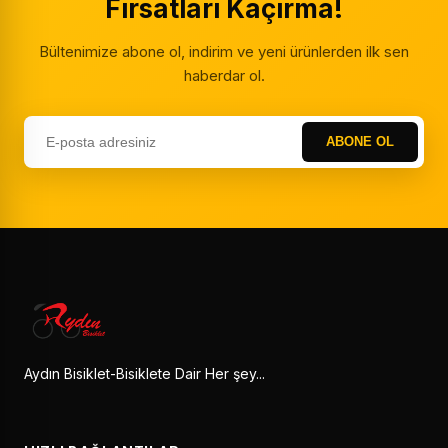
Fırsatları Kaçırma!
Bültenimize abone ol, indirim ve yeni ürünlerden ilk sen
haberdar ol.
ABONE OL
Aydın Bisiklet-Bisiklete Dair Her şey...