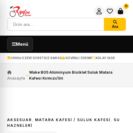
0
Ara
Menü
1000₺ ÜZERI ÜCRETSIZ KARGO
GÜVENLI ÖDEME
KOLAY IADE
Wake B05 Alüminyum Bisiklet Suluk Matara
›
›
Anasayfa
Kafesi Kırmızı/Gri
AKSESUAR
,
MATARA KAFESI / SULUK KAFESI
,
SU
HAZNELERI