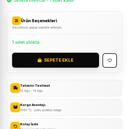
Stokta mevcut - 1 adet kaldı
Ürün Seçenekleri
Seçiminizi yapıp sepete ekleyin
1 adet stokta
SEPETE EKLE
Wake
B05
Alüminyum
Bisiklet
Tahmini Teslimat
Suluk
10 Ağu - 14 Ağu
Matara
Kafesi
Kargo Avantajı
1000 TL. üzeri ücretsiz kargo
Kırmızı/Gri
adet
Kolay İade