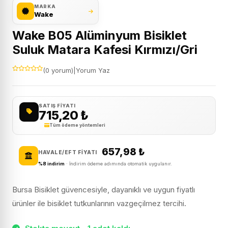
MARKA
Wake
Wake B05 Alüminyum Bisiklet
Suluk Matara Kafesi Kırmızı/Gri
(0 yorum)
|
Yorum Yaz
SATIŞ FIYATI
715,20
₺
Tüm ödeme yöntemleri
657,98
₺
HAVALE/EFT FIYATI
%8 indirim
· İndirim ödeme adımında otomatik uygulanır.
Bursa Bisiklet güvencesiyle, dayanıklı ve uygun fiyatlı
ürünler ile bisiklet tutkunlarının vazgeçilmez tercihi.