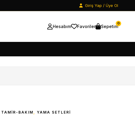
Giriş Yap / Üye Ol
0
Hesabım
Favoriler
Sepetim
,
TAMİR-BAKIM
,
YAMA SETLERI