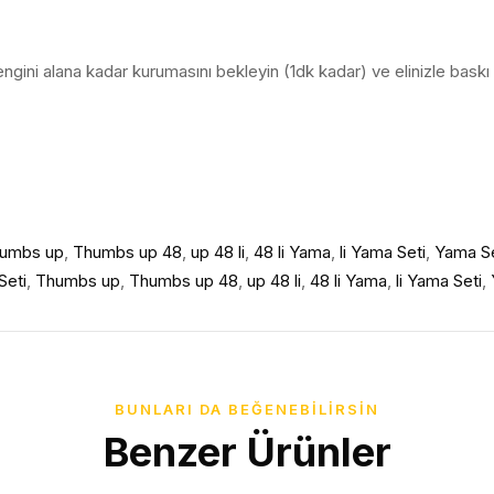
engini alana kadar kurumasını bekleyin (1dk kadar) ve elinizle baskı
umbs up
,
Thumbs up 48
,
up 48 li
,
48 li Yama
,
li Yama Seti
,
Yama Se
Seti
,
Thumbs up
,
Thumbs up 48
,
up 48 li
,
48 li Yama
,
li Yama Seti
,
BUNLARI DA BEĞENEBILIRSIN
Benzer Ürünler