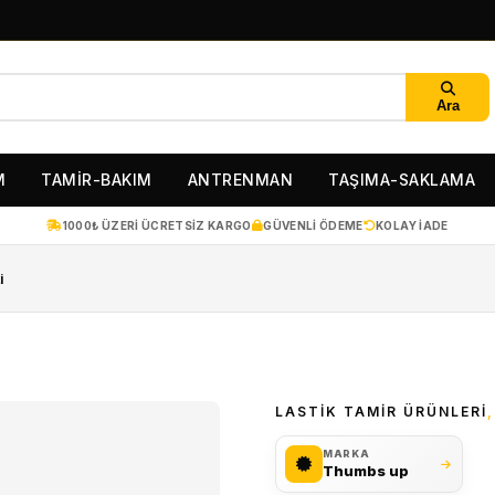
Ara
M
TAMİR-BAKIM
ANTRENMAN
TAŞIMA-SAKLAMA
1000₺ ÜZERI ÜCRETSIZ KARGO
GÜVENLI ÖDEME
KOLAY IADE
i
LASTIK TAMIR ÜRÜNLERI
MARKA
Thumbs up