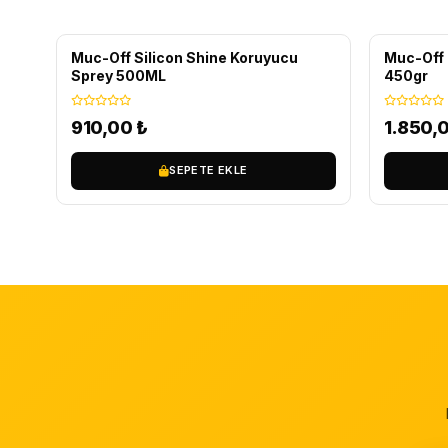
ÜCRETS
Muc-Off Silicon Shine Koruyucu
Muc-Off 
Sprey 500ML
450gr
910,00
₺
1.850,
SEPETE EKLE