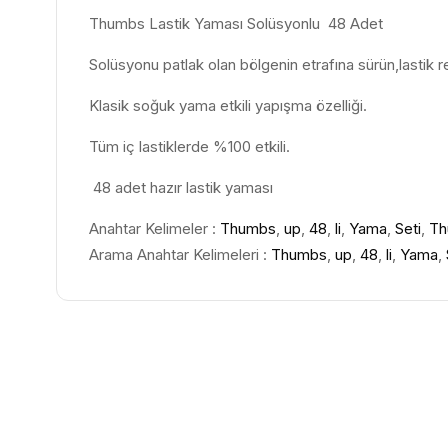
Thumbs Lastik Yaması Solüsyonlu 48 Adet
Solüsyonu patlak olan bölgenin etrafına sürün,lastik r
Klasik soğuk yama etkili yapışma özelliği.
Tüm iç lastiklerde %100 etkili.
48 adet hazır lastik yaması
Anahtar Kelimeler :
Thumbs
,
up
,
48
,
li
,
Yama
,
Seti
,
Th
Arama Anahtar Kelimeleri :
Thumbs
,
up
,
48
,
li
,
Yama
,