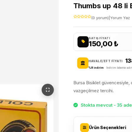
Thumbs up 48 li B
(0 yorum)
|
Yorum Yaz
SATIŞ FIYATI
150,00
₺
13
HAVALE/EFT FIYATI
%8 indirim
· İndirim ödeme adım
Bursa Bisiklet güvencesiyle, da
vazgeçilmez tercihi.
Stokta mevcut - 35 adet
Ürün Seçenekleri