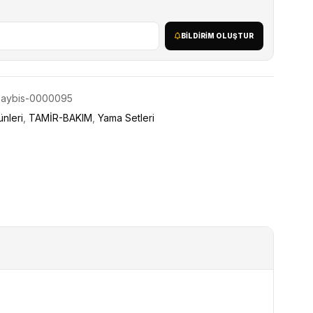
BILDIRIM OLUŞTUR
-aybis-0000095
ünleri
,
TAMİR-BAKIM
,
Yama Setleri