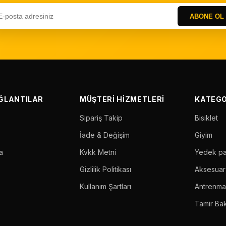
ABONE OL
AĞLANTILAR
MÜŞTERI HIZMETLERI
KATEGO
Sipariş Takip
Bisiklet
İade & Değişim
Giyim
a
Kvkk Metni
Yedek p
Gizlilik Politikası
Aksesuar
Kullanım Şartları
Antrenm
Tamir Ba