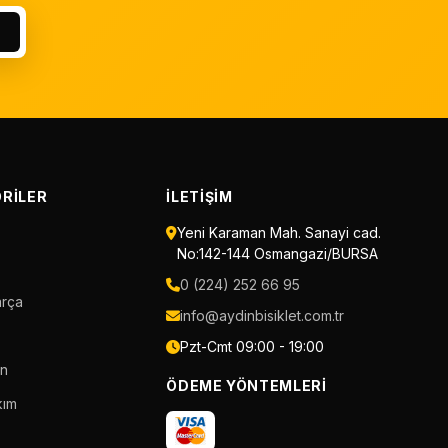
RILER
İLETIŞIM
Yeni Karaman Mah. Sanayi cad.
No:142-144 Osmangazi/BURSA
0 (224) 252 66 95
arça
info@aydinbisiklet.com.tr
Pzt-Cmt 09:00 - 19:00
an
ÖDEME YÖNTEMLERI
kım