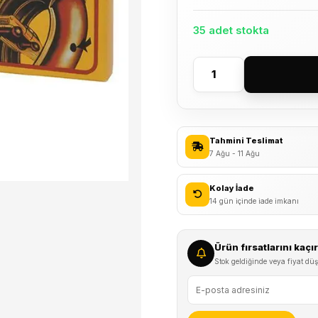
35 adet stokta
Thumbs
up
48
li
Tahmini Teslimat
Bisiklet
7 Ağu - 11 Ağu
Lastik
Tamir
Kolay İade
Yama
14 gün içinde iade imkanı
Seti
adet
Ürün fırsatlarını kaç
Stok geldiğinde veya fiyat düş