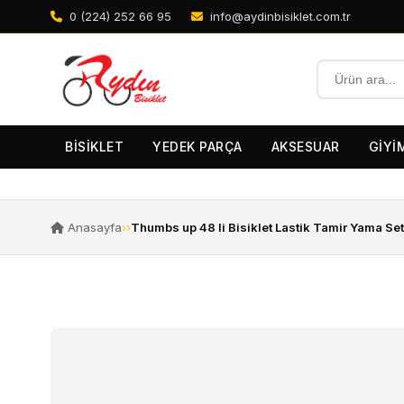
0 (224) 252 66 95
info@aydinbisiklet.com.tr
BİSİKLET
YEDEK PARÇA
AKSESUAR
GİYİ
Anasayfa
›
›
Thumbs up 48 li Bisiklet Lastik Tamir Yama Set