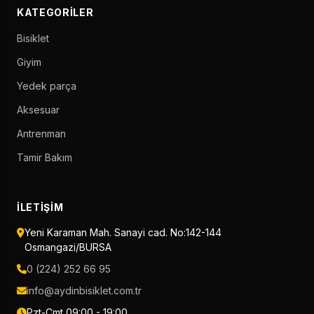
KATEGORILER
Bisiklet
Giyim
Yedek parça
Aksesuar
Antrenman
Tamir Bakım
İLETIŞIM
Yeni Karaman Mah. Sanayi cad. No:142-144
Osmangazi/BURSA
0 (224) 252 66 95
info@aydinbisiklet.com.tr
Pzt-Cmt 09:00 - 19:00