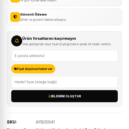
14 gün içinde iade imkanı
adet
Güvenli Ödeme
Şifreli ve güvenli ödeme altyapısı
Ürün fırsatlarını kaçırmayın
Stok geldiğinde veya fiyat düştüğünde e-posta ile haber verelim.
Fiyat düşünce haber ver
BILDIRIM OLUŞTUR
SKU:
AYB05941