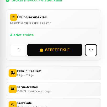
Stokta mevcut - 4 adet kaldı
Ürün Seçenekleri
Seçiminizi yapıp sepete ekleyin
4 adet stokta
SEPETE EKLE
Briviga
13-
14-
15-
Tahmini Teslimat
16
7 Ağu - 11 Ağu
Mm
Bisiklet
Kargo Avantajı
1000 TL. üzeri ücretsiz kargo
Göbek
Anahtarı
Kolay İade
Siyah