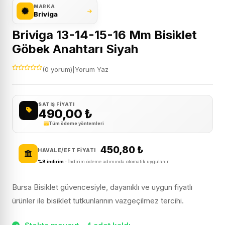
MARKA
Briviga
Briviga 13-14-15-16 Mm Bisiklet
Göbek Anahtarı Siyah
(0 yorum)
|
Yorum Yaz
SATIŞ FIYATI
490,00
₺
Tüm ödeme yöntemleri
450,80
₺
HAVALE/EFT FIYATI
%8 indirim
· İndirim ödeme adımında otomatik uygulanır.
Bursa Bisiklet güvencesiyle, dayanıklı ve uygun fiyatlı
ürünler ile bisiklet tutkunlarının vazgeçilmez tercihi.