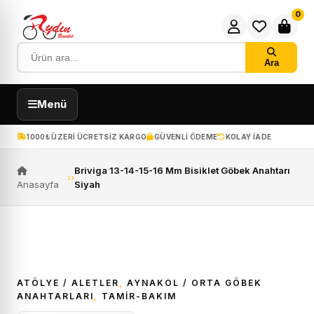
0
Ara
Menü
1000₺ ÜZERI ÜCRETSIZ KARGO
GÜVENLI ÖDEME
KOLAY IADE
Briviga 13-14-15-16 Mm Bisiklet Göbek Anahtarı
›
›
Anasayfa
Siyah
ATÖLYE / ALETLER
,
AYNAKOL / ORTA GÖBEK
ANAHTARLARI
,
TAMİR-BAKIM