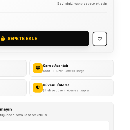
Seçiminizi yapıp sepete ekleyin
SEPETE EKLE
Kargo Avantajı
1000 TL. üzeri ücretsiz kargo
Güvenli Ödeme
Şifreli ve güvenli ödeme altyapısı
ırmayın
tüğünde e-posta ile haber verelim.