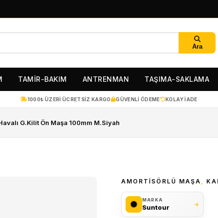
Ara
M
TAMİR-BAKIM
ANTRENMAN
TAŞIMA-SAKLAMA
1000₺ ÜZERI ÜCRETSIZ KARGO
GÜVENLI ÖDEME
KOLAY IADE
 Havalı G.Kilit Ön Maşa 100mm M.Siyah
AMORTISÖRLÜ MAŞA
,
KA
MARKA
Suntour