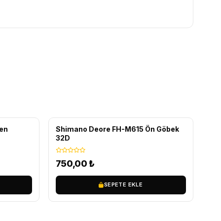
ren
Shimano Deore FH-M615 Ön Göbek
32D
750,00
₺
SEPETE EKLE