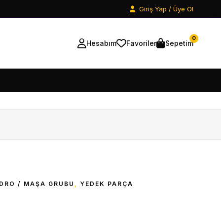
Giriş Yap / Üye Ol
0
Hesabım
Favoriler
Sepetim
DRO / MAŞA GRUBU
,
YEDEK PARÇA