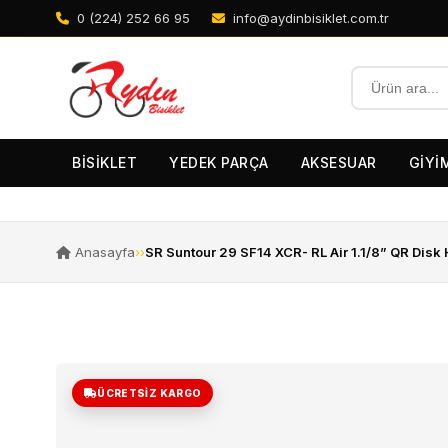
0 (224) 252 66 95
info@aydinbisiklet.com.tr
BİSİKLET
YEDEK PARÇA
AKSESUAR
GİYİ
Anasayfa
›
›
SR Suntour 29 SF14 XCR- RL Air 1.1/8” QR Disk
ÜCRETSIZ KARGO