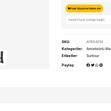
Maşa
100mm
Fiyat düşünce haber ver
M.Siyah
adet
SKU:
AYB04014
Kategoriler:
Amortisörlü Ma
Etiketler:
Suntour
Paylaş: