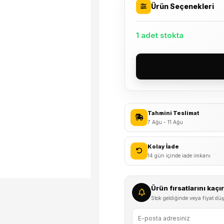
Ürün Seçenekleri
1 adet stokta
SR
Suntour
29
SF14
Tahmini Teslimat
XCR-
7 Ağu - 11 Ağu
RL
Air
Kolay İade
1.1/8''
14 gün içinde iade imkanı
QR
Disk
Ürün fırsatlarını kaç
Havalı
Stok geldiğinde veya fiyat düş
G.Kilit
Ön