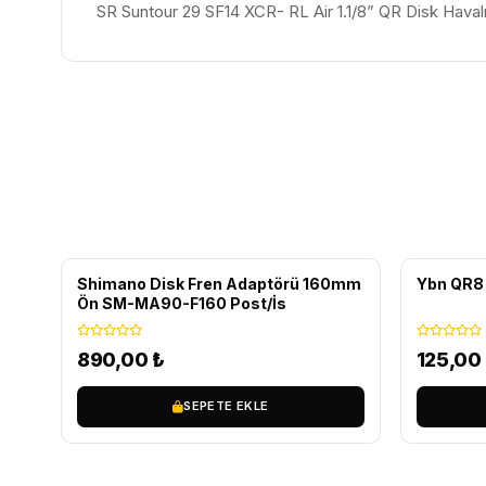
SR Suntour 29 SF14 XCR- RL Air 1.1/8” QR Disk Hava
Shimano Disk Fren Adaptörü 160mm
Ybn QR8 L
Ön SM-MA90-F160 Post/İs
890,00
₺
125,00
SEPETE EKLE