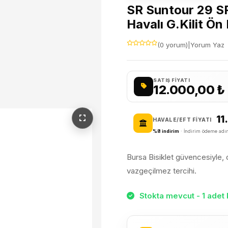
SR Suntour 29 SF
Havalı G.Kilit 
(0 yorum)
|
Yorum Yaz
SATIŞ FIYATI
12.000,00
₺
11
HAVALE/EFT FIYATI
%8 indirim
· İndirim ödeme adım
Bursa Bisiklet güvencesiyle, da
vazgeçilmez tercihi.
Stokta mevcut - 1 adet 