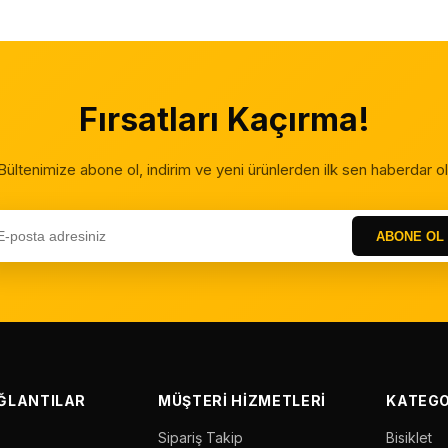
Fırsatları Kaçırma!
Bültenimize abone ol, indirim ve yeni ürünlerden ilk sen haberdar ol
ABONE OL
AĞLANTILAR
MÜŞTERI HIZMETLERI
KATEGO
Sipariş Takip
Bisiklet