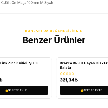
lı G.Kilit Ön Maşa 100mm M.Siyah
BUNLARI DA BEĞENEBILIRSIN
Benzer Ürünler
ink Zincir Kilidi 7/8 'li
Brakco BP-01 Hayes Disk F
Balata
₺
321,34
₺
SEPETE EKLE
SEPETE EKLE