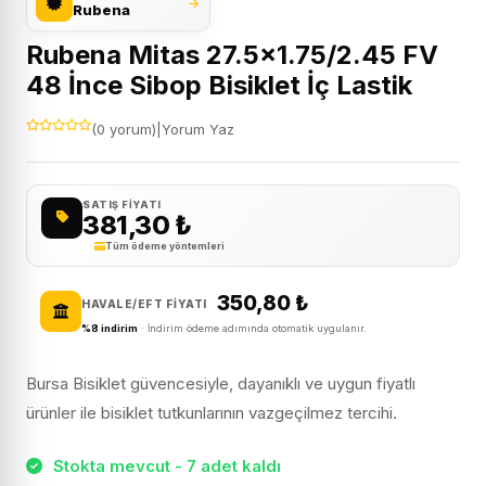
Rubena
Rubena Mitas 27.5×1.75/2.45 FV
48 İnce Sibop Bisiklet İç Lastik
(0 yorum)
|
Yorum Yaz
SATIŞ FIYATI
381,30
₺
Tüm ödeme yöntemleri
350,80
₺
HAVALE/EFT FIYATI
%8 indirim
· İndirim ödeme adımında otomatik uygulanır.
Bursa Bisiklet güvencesiyle, dayanıklı ve uygun fiyatlı
ürünler ile bisiklet tutkunlarının vazgeçilmez tercihi.
Stokta mevcut - 7 adet kaldı