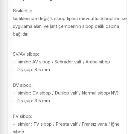
Bisiklet
iç
lastiklerinde
değişik
sibop
tipleri
mevcuttur
.Sibopların
seçim
uygulama
alanı ve
jant çemberinin sibop
delik
çapına
bağlıdır.
SV/AV sibop:
– İsimler: AV sibop / Schrader valf / Araba sibop
– Dış çap: 8.5 mm
DV sibop:
– İsimler: DV sibop / Dunlop valf / Normal sibop(NV)
– Dış çap: 8.5 mm
FV sibop:
– İsimler : FV sibop / Presta valf / Fransız vana / iğne
sibop