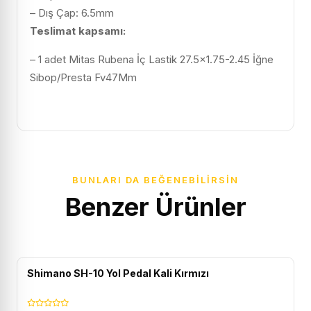
– Dış Çap: 6.5mm
Teslimat
kapsamı
:
–
1 adet
Mitas Rubena İç Lastik 27.5×1.75-2.45 İğne
Sibop/Presta Fv47Mm
BUNLARI DA BEĞENEBILIRSIN
Benzer Ürünler
ÜCRETSIZ KARGO
Shimano SH-10 Yol Pedal Kali Kırmızı