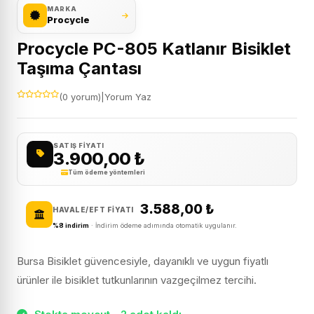
MARKA
Procycle
Procycle PC-805 Katlanır Bisiklet
Taşıma Çantası
(0 yorum)
|
Yorum Yaz
SATIŞ FIYATI
3.900,00
₺
Tüm ödeme yöntemleri
3.588,00
₺
HAVALE/EFT FIYATI
%8 indirim
· İndirim ödeme adımında otomatik uygulanır.
Bursa Bisiklet güvencesiyle, dayanıklı ve uygun fiyatlı
ürünler ile bisiklet tutkunlarının vazgeçilmez tercihi.