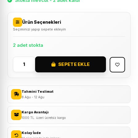
Stokta mevcut - 2 adet kaldı
Ürün Seçenekleri
Seçiminizi yapıp sepete ekleyin
2 adet stokta
SEPETE EKLE
Procycle
PC-
805
Katlanır
Tahmini Teslimat
Bisiklet
8 Ağu - 12 Ağu
Taşıma
Çantası
Kargo Avantajı
1000 TL. üzeri ücretsiz kargo
adet
Kolay İade