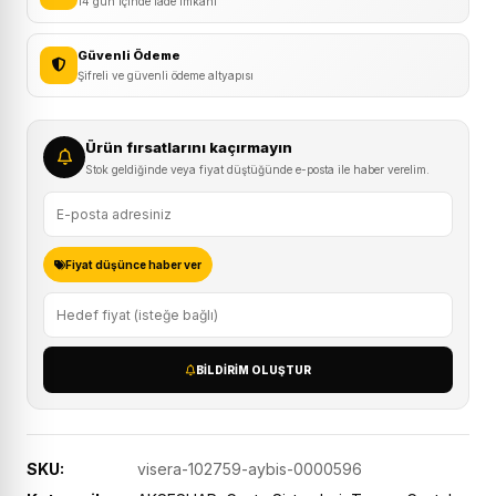
14 gün içinde iade imkanı
Güvenli Ödeme
Şifreli ve güvenli ödeme altyapısı
Ürün fırsatlarını kaçırmayın
Stok geldiğinde veya fiyat düştüğünde e-posta ile haber verelim.
Fiyat düşünce haber ver
BILDIRIM OLUŞTUR
SKU:
visera-102759-aybis-0000596