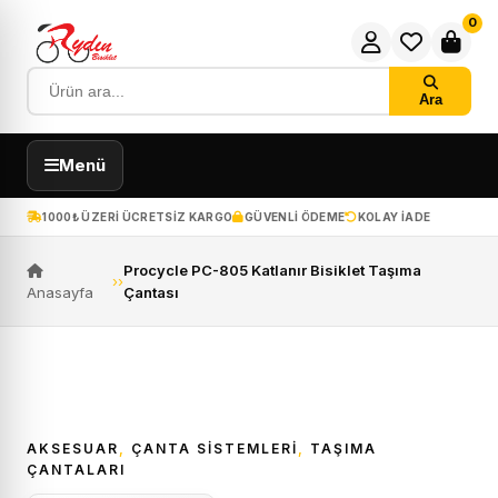
0
Ara
Menü
1000₺ ÜZERI ÜCRETSIZ KARGO
GÜVENLI ÖDEME
KOLAY IADE
Procycle PC-805 Katlanır Bisiklet Taşıma
›
›
Anasayfa
Çantası
ÜCRETSIZ KARGO
AKSESUAR
,
ÇANTA SISTEMLERI
,
TAŞIMA
ÇANTALARI