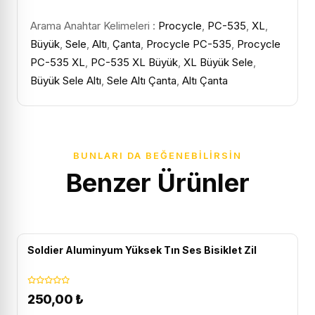
Arama Anahtar Kelimeleri :
Procycle
,
PC-535
,
XL
,
Büyük
,
Sele
,
Altı
,
Çanta
,
Procycle PC-535
,
Procycle
PC-535 XL
,
PC-535 XL Büyük
,
XL Büyük Sele
,
Büyük Sele Altı
,
Sele Altı Çanta
,
Altı Çanta
BUNLARI DA BEĞENEBILIRSIN
Benzer Ürünler
Soldier Aluminyum Yüksek Tın Ses Bisiklet Zil
250,00
₺