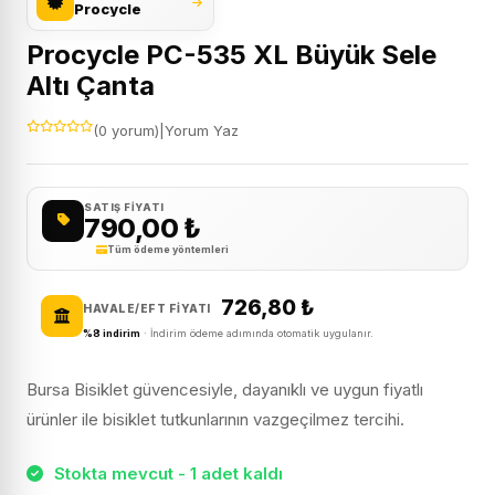
Procycle
Procycle PC-535 XL Büyük Sele
Altı Çanta
(0 yorum)
|
Yorum Yaz
SATIŞ FIYATI
790,00
₺
Tüm ödeme yöntemleri
726,80
₺
HAVALE/EFT FIYATI
%8 indirim
· İndirim ödeme adımında otomatik uygulanır.
Bursa Bisiklet güvencesiyle, dayanıklı ve uygun fiyatlı
ürünler ile bisiklet tutkunlarının vazgeçilmez tercihi.
Stokta mevcut - 1 adet kaldı