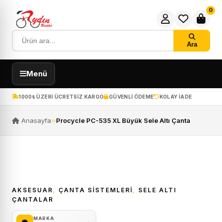
0
Ara
Menü
1000₺ ÜZERI ÜCRETSIZ KARGO
GÜVENLI ÖDEME
KOLAY IADE
Anasayfa
›
›
Procycle PC-535 XL Büyük Sele Altı Çanta
AKSESUAR
,
ÇANTA SISTEMLERI
,
SELE ALTI
ÇANTALAR
MARKA