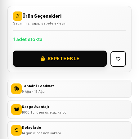
Ürün Seçenekleri
Seçiminizi yapıp sepete ekleyin
1 adet stokta
SEPETE EKLE
Procycle
PC-
535
XL
Tahmini Teslimat
Büyük
9 Ağu - 13 Ağu
Sele
Altı
Kargo Avantajı
1000 TL. üzeri ücretsiz kargo
Çanta
adet
Kolay İade
14 gün içinde iade imkanı