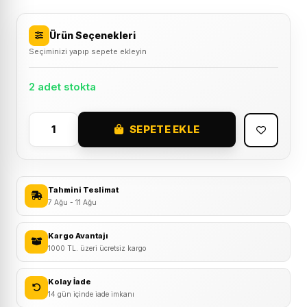
Ürün Seçenekleri
Seçiminizi yapıp sepete ekleyin
2 adet stokta
SEPETE EKLE
Procycle
PC-
500
Orta
Tahmini Teslimat
Boy
7 Ağu - 11 Ağu
Sele
Altı
Kargo Avantajı
1000 TL. üzeri ücretsiz kargo
Çanta
adet
Kolay İade
14 gün içinde iade imkanı