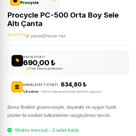
Procycle
Procycle PC-500 Orta Boy Sele
Altı Çanta
(0 yorum)
|
Yorum Yaz
SATIŞ FIYATI
690,00
₺
Tüm ödeme yöntemleri
634,80
₺
HAVALE/EFT FIYATI
%8 indirim
· İndirim ödeme adımında otomatik uygulanır.
Bursa Bisiklet güvencesiyle, dayanıklı ve uygun fiyatlı
ürünler ile bisiklet tutkunlarının vazgeçilmez tercihi.
Stokta mevcut - 2 adet kaldı