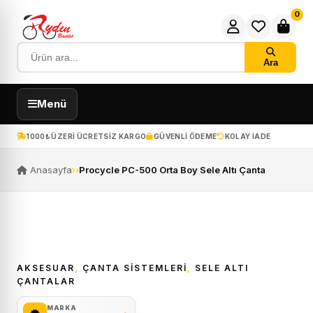
0
Ara
Menü
1000₺ ÜZERI ÜCRETSIZ KARGO
GÜVENLI ÖDEME
KOLAY IADE
Anasayfa
›
›
Procycle PC-500 Orta Boy Sele Altı Çanta
AKSESUAR
,
ÇANTA SISTEMLERI
,
SELE ALTI
ÇANTALAR
MARKA