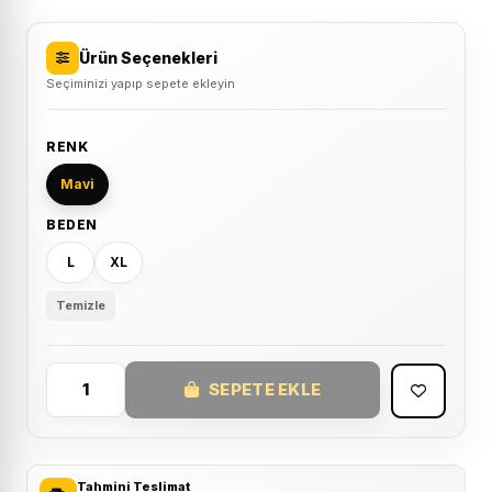
Ürün Seçenekleri
Seçiminizi yapıp sepete ekleyin
RENK
Mavi
BEDEN
L
XL
Temizle
SEPETE EKLE
Oakley
ICON
CLASSIC
LS
Tahmini Teslimat