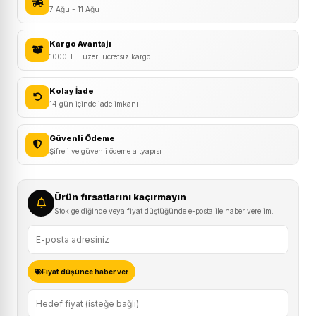
JERSEY
7 Ağu - 11 Ağu
Uzun
Kol
Kargo Avantajı
1000 TL. üzeri ücretsiz kargo
Forma
adet
Kolay İade
14 gün içinde iade imkanı
Güvenli Ödeme
Şifreli ve güvenli ödeme altyapısı
Ürün fırsatlarını kaçırmayın
Stok geldiğinde veya fiyat düştüğünde e-posta ile haber verelim.
Fiyat düşünce haber ver