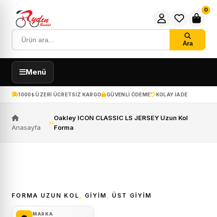
0
Ara
Menü
1000₺ ÜZERI ÜCRETSIZ KARGO
GÜVENLI ÖDEME
KOLAY IADE
Oakley ICON CLASSIC LS JERSEY Uzun Kol
›
›
Anasayfa
Forma
ÜCRETSIZ KARGO
FORMA UZUN KOL
,
GİYİM
,
ÜST GIYIM
MARKA