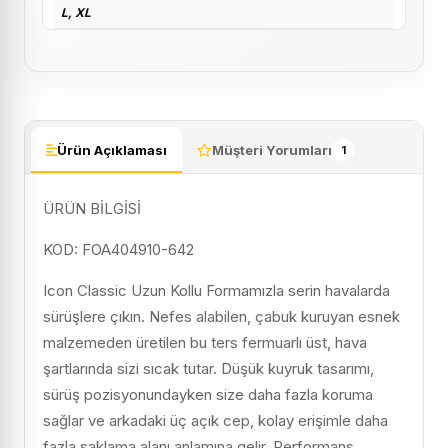
L
,
XL
Ürün Açıklaması
Müşteri Yorumları
1
ÜRÜN BİLGİSİ
KOD:
FOA404910-642
Icon Classic Uzun Kollu Formamızla serin havalarda
sürüşlere çıkın. Nefes alabilen, çabuk kuruyan esnek
malzemeden üretilen bu ters fermuarlı üst, hava
şartlarında sizi sıcak tutar. Düşük kuyruk tasarımı,
sürüş pozisyonundayken size daha fazla koruma
sağlar ve arkadaki üç açık cep, kolay erişimle daha
fazla saklama alanı anlamına gelir. Performans