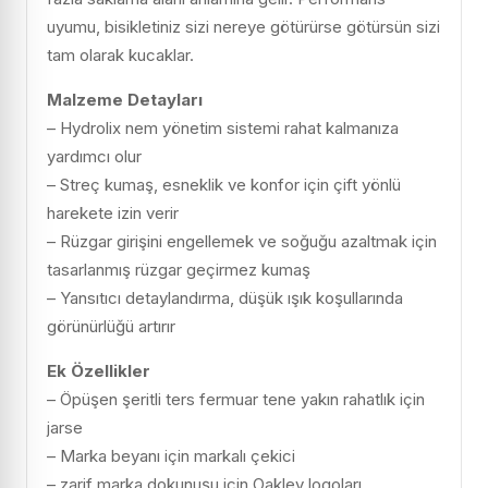
uyumu, bisikletiniz sizi nereye götürürse götürsün sizi
tam olarak kucaklar.
Malzeme Detayları
– Hydrolix nem yönetim sistemi rahat kalmanıza
yardımcı olur
– Streç kumaş, esneklik ve konfor için çift yönlü
harekete izin verir
– Rüzgar girişini engellemek ve soğuğu azaltmak için
tasarlanmış rüzgar geçirmez kumaş
– Yansıtıcı detaylandırma, düşük ışık koşullarında
görünürlüğü artırır
Ek Özellikler
– Öpüşen şeritli ters fermuar tene yakın rahatlık için
jarse
– Marka beyanı için markalı çekici
– zarif marka dokunuşu için Oakley logoları