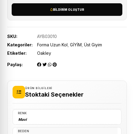
BILDIRIM OLUŞTUR
SKU:
AYB03010
Kategoriler:
Forma Uzun Kol
,
GİYİM
,
Üst Giyim
Etiketler:
Oakley
Paylaş:
ÜRÜN BILGILERI
Stoktaki Seçenekler
RENK
Mavi
BEDEN