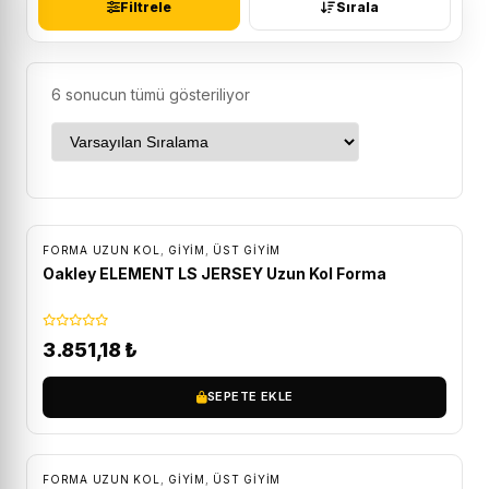
Filtrele
Sırala
6 sonucun tümü gösteriliyor
ÜCRETSIZ KARGO
FORMA UZUN KOL
,
GİYİM
,
ÜST GIYIM
Oakley ELEMENT LS JERSEY Uzun Kol Forma
3.851,18
₺
SEPETE EKLE
ÜCRETSIZ KARGO
FORMA UZUN KOL
,
GİYİM
,
ÜST GIYIM