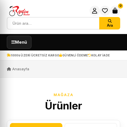
0
Ara
Menü
1000₺ ÜZERI ÜCRETSIZ KARGO
GÜVENLI ÖDEME
KOLAY IADE
Anasayfa
MAĞAZA
Ürünler