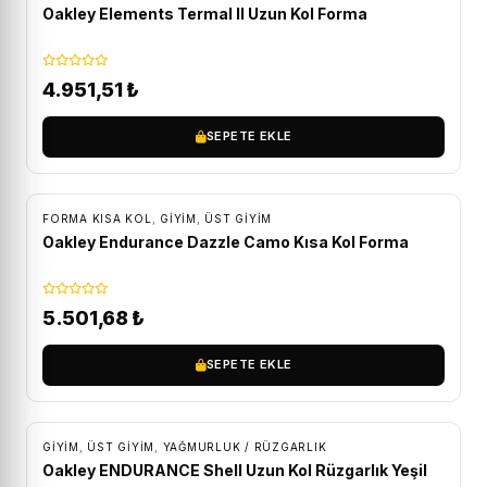
Oakley Elements Termal II Uzun Kol Forma
4.951,51
₺
SEPETE EKLE
ÜCRETSIZ KARGO
FORMA KISA KOL
,
GİYİM
,
ÜST GIYIM
Oakley Endurance Dazzle Camo Kısa Kol Forma
5.501,68
₺
SEPETE EKLE
ÜCRETSIZ KARGO
GİYİM
,
ÜST GIYIM
,
YAĞMURLUK / RÜZGARLIK
Oakley ENDURANCE Shell Uzun Kol Rüzgarlık Yeşil