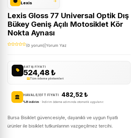
Lexis
Lexis Gloss 77 Universal Optik Dış
Bükey Geniş Açılı Motosiklet Kör
Nokta Aynası
(0 yorum)
|
Yorum Yaz
SATIŞ FIYATI
524,48
₺
Tüm ödeme yöntemleri
482,52
₺
HAVALE/EFT FIYATI
%8 indirim
· İndirim ödeme adımında otomatik uygulanır.
Bursa Bisiklet güvencesiyle, dayanıklı ve uygun fiyatlı
ürünler ile bisiklet tutkunlarının vazgeçilmez tercihi.