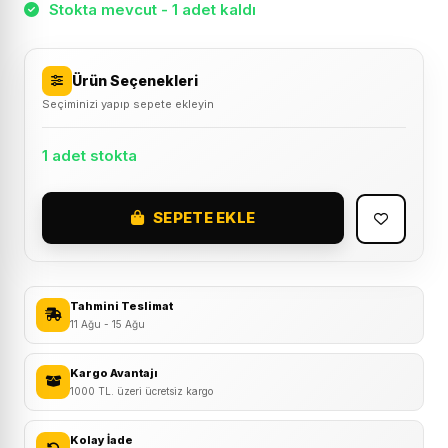
Stokta mevcut - 1 adet kaldı
Ürün Seçenekleri
Seçiminizi yapıp sepete ekleyin
1 adet stokta
SEPETE EKLE
Lexis
Gloss
77
Universal
Tahmini Teslimat
Optik
11 Ağu - 15 Ağu
Dış
Bükey
Kargo Avantajı
1000 TL. üzeri ücretsiz kargo
Geniş
Açılı
Kolay İade
Motosiklet