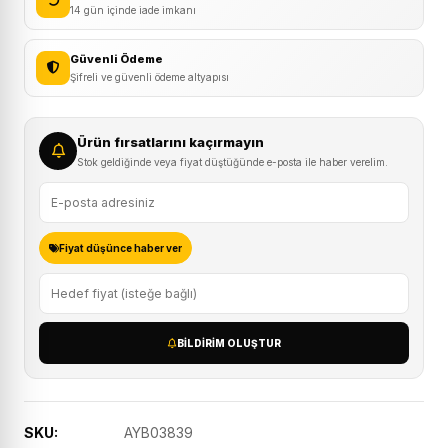
14 gün içinde iade imkanı
Kör
Nokta
Güvenli Ödeme
Aynası
Şifreli ve güvenli ödeme altyapısı
adet
Ürün fırsatlarını kaçırmayın
Stok geldiğinde veya fiyat düştüğünde e-posta ile haber verelim.
Fiyat düşünce haber ver
BILDIRIM OLUŞTUR
SKU:
AYB03839