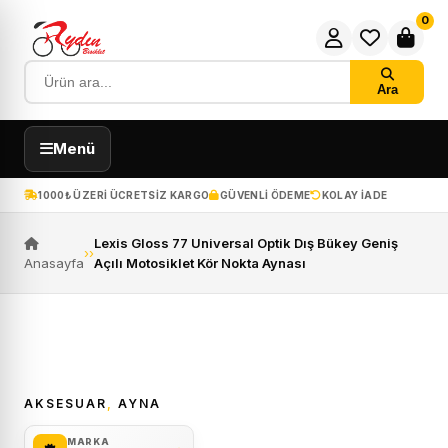
0
Ara
Menü
1000₺ ÜZERI ÜCRETSIZ KARGO
GÜVENLI ÖDEME
KOLAY IADE
Lexis Gloss 77 Universal Optik Dış Bükey Geniş
›
›
Anasayfa
Açılı Motosiklet Kör Nokta Aynası
AKSESUAR
,
AYNA
MARKA