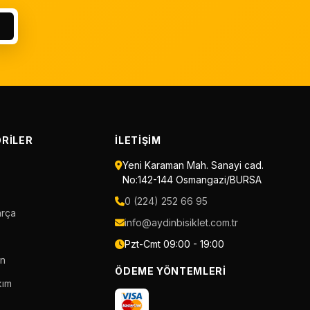
RILER
İLETIŞIM
Yeni Karaman Mah. Sanayi cad.
No:142-144 Osmangazi/BURSA
0 (224) 252 66 95
arça
info@aydinbisiklet.com.tr
Pzt-Cmt 09:00 - 19:00
an
ÖDEME YÖNTEMLERI
kım