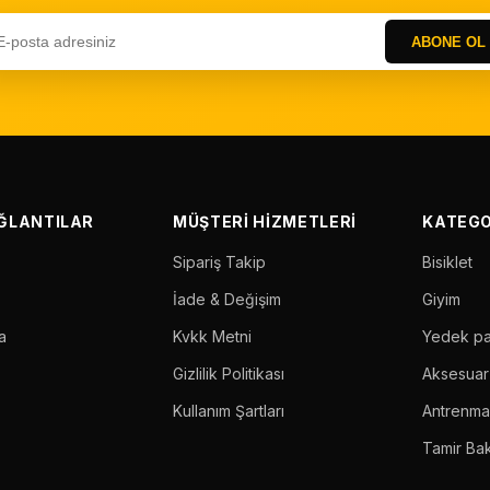
ABONE OL
AĞLANTILAR
MÜŞTERI HIZMETLERI
KATEGO
Sipariş Takip
Bisiklet
İade & Değişim
Giyim
a
Kvkk Metni
Yedek p
Gizlilik Politikası
Aksesuar
Kullanım Şartları
Antrenm
Tamir Ba