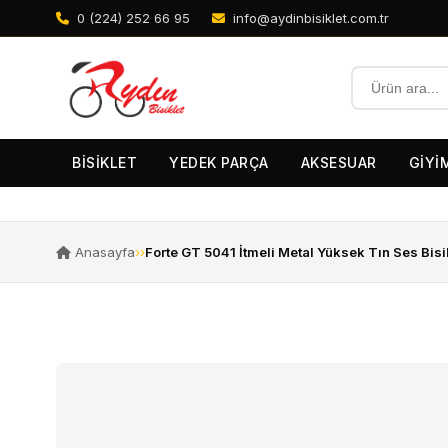
0 (224) 252 66 95
info@aydinbisiklet.com.tr
BİSİKLET
YEDEK PARÇA
AKSESUAR
GİYİ
Anasayfa
›
›
Forte GT 5041 İtmeli Metal Yüksek Tın Ses Bisikl