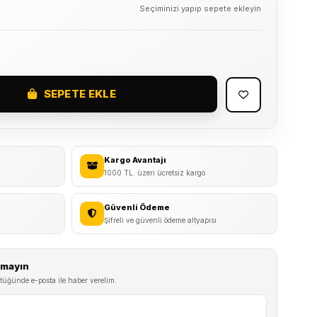
Seçiminizi yapıp sepete ekleyin
SEPETE EKLE
Kargo Avantajı
1000 TL. üzeri ücretsiz kargo
Güvenli Ödeme
Şifreli ve güvenli ödeme altyapısı
ırmayın
tüğünde e-posta ile haber verelim.