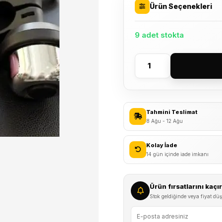
Ürün Seçenekleri
9 adet stokta
Forte
GT
5041
İtmeli
Tahmini Teslimat
Metal
8 Ağu - 12 Ağu
Yüksek
Tın
Kolay İade
Ses
14 gün içinde iade imkanı
Bisiklet
Zili
Ürün fırsatlarını kaç
Karışık
Stok geldiğinde veya fiyat düş
Renkli
adet