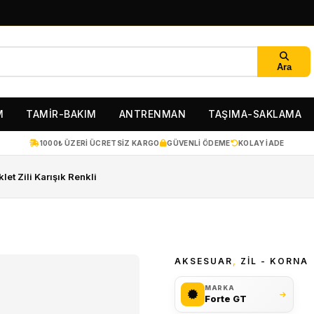
Ara
M
TAMİR-BAKIM
ANTRENMAN
TAŞIMA-SAKLAMA
1000₺ ÜZERI ÜCRETSIZ KARGO
GÜVENLI ÖDEME
KOLAY IADE
et Zili Karışık Renkli
AKSESUAR
,
ZIL - KORNA
MARKA
Forte GT