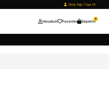
Giriş Yap / Üye Ol
0
Hesabım
Favoriler
Sepetim