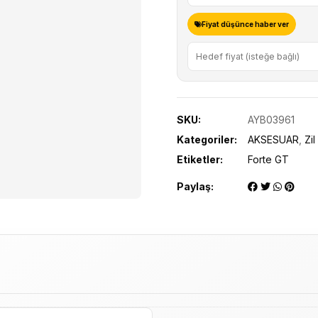
Fiyat düşünce haber ver
SKU:
AYB03961
Kategoriler:
AKSESUAR
,
Zil
Etiketler:
Forte GT
Paylaş: