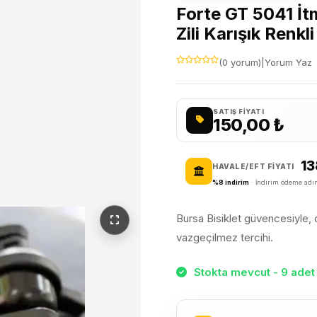
Forte GT 5041 İtm
Zili Karışık Renkli
(0 yorum)
|
Yorum Yaz
SATIŞ FIYATI
150,00
₺
13
HAVALE/EFT FIYATI
%8 indirim
· İndirim ödeme adım
Bursa Bisiklet güvencesiyle, da
vazgeçilmez tercihi.
Stokta mevcut - 9 adet 