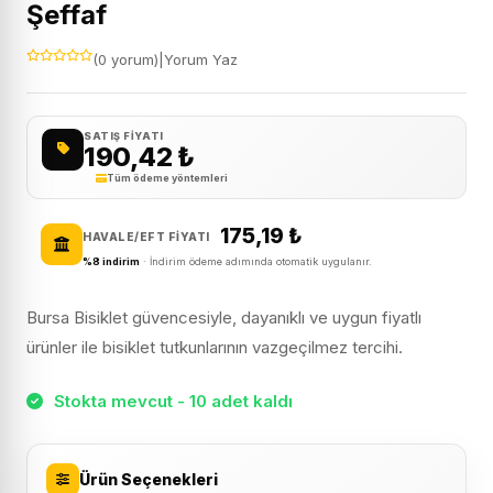
Şeffaf
(0 yorum)
|
Yorum Yaz
SATIŞ FIYATI
190,42
₺
Tüm ödeme yöntemleri
175,19
₺
HAVALE/EFT FIYATI
%8 indirim
· İndirim ödeme adımında otomatik uygulanır.
Bursa Bisiklet güvencesiyle, dayanıklı ve uygun fiyatlı
ürünler ile bisiklet tutkunlarının vazgeçilmez tercihi.
Stokta mevcut - 10 adet kaldı
Ürün Seçenekleri