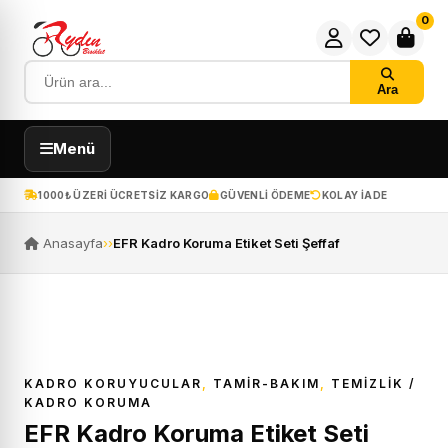
0
Ara
Menü
1000₺ ÜZERI ÜCRETSIZ KARGO
GÜVENLI ÖDEME
KOLAY IADE
Anasayfa
›
›
EFR Kadro Koruma Etiket Seti Şeffaf
KADRO KORUYUCULAR
,
TAMİR-BAKIM
,
TEMIZLIK /
KADRO KORUMA
EFR Kadro Koruma Etiket Seti