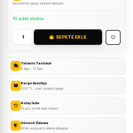
Seçiminizi yapıp sepete ekleyin
10 adet stokta
SEPETE EKLE
EFR
Kadro
Koruma
Etiket
Tahmini Teslimat
Seti
8 Ağu - 12 Ağu
Şeffaf
adet
Kargo Avantajı
1000 TL. üzeri ücretsiz kargo
Kolay İade
14 gün içinde iade imkanı
Güvenli Ödeme
Şifreli ve güvenli ödeme altyapısı