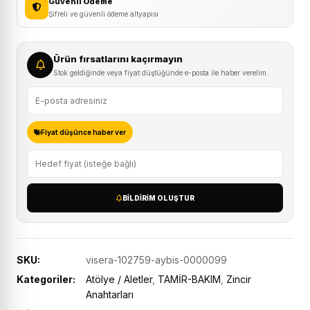
Güvenli Ödeme
Şifreli ve güvenli ödeme altyapısı
Ürün fırsatlarını kaçırmayın
Stok geldiğinde veya fiyat düştüğünde e-posta ile haber verelim.
Fiyat düşünce haber ver
BILDIRIM OLUŞTUR
SKU:
visera-102759-aybis-0000099
Kategoriler:
Atölye / Aletler
,
TAMİR-BAKIM
,
Zincir
Anahtarları