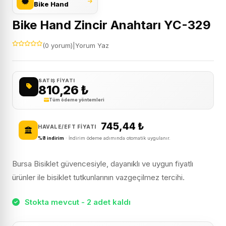
Bike Hand
Bike Hand Zincir Anahtarı YC-329
(0 yorum)
|
Yorum Yaz
SATIŞ FIYATI
810,26
₺
Tüm ödeme yöntemleri
745,44
₺
HAVALE/EFT FIYATI
%8 indirim
· İndirim ödeme adımında otomatik uygulanır.
Bursa Bisiklet güvencesiyle, dayanıklı ve uygun fiyatlı
ürünler ile bisiklet tutkunlarının vazgeçilmez tercihi.
Stokta mevcut - 2 adet kaldı