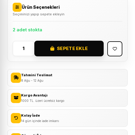
Ürün Seçenekleri
Seçiminizi yapıp sepete ekleyin
2 adet stokta
SEPETE EKLE
Bike
Hand
Zincir
Anahtarı
Tahmini Teslimat
YC-
8 Ağu - 12 Ağu
329
adet
Kargo Avantajı
1000 TL. üzeri ücretsiz kargo
Kolay İade
14 gün içinde iade imkanı