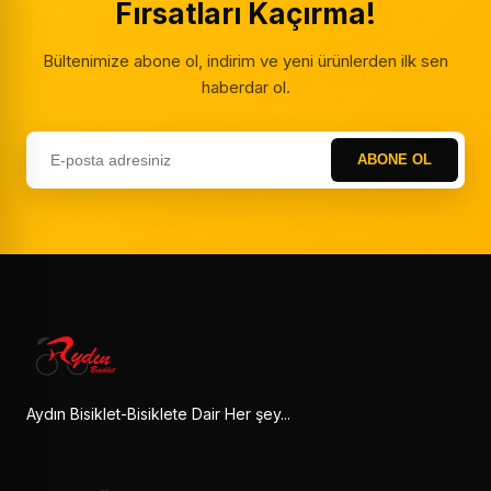
Fırsatları Kaçırma!
Bültenimize abone ol, indirim ve yeni ürünlerden ilk sen
haberdar ol.
ABONE OL
Aydın Bisiklet-Bisiklete Dair Her şey...