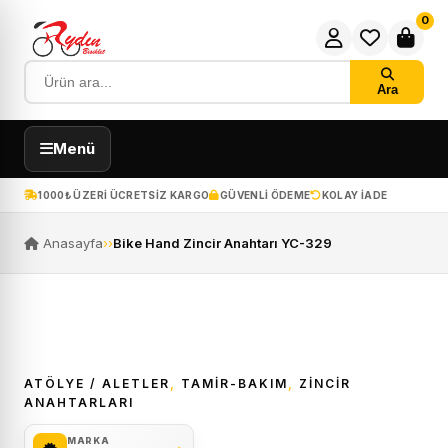
0
Ara
Menü
1000₺ ÜZERI ÜCRETSIZ KARGO
GÜVENLI ÖDEME
KOLAY IADE
Anasayfa
›
›
Bike Hand Zincir Anahtarı YC-329
ATÖLYE / ALETLER
,
TAMİR-BAKIM
,
ZINCIR
ANAHTARLARI
MARKA