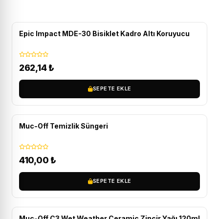
Epic Impact MDE-30 Bisiklet Kadro Altı Koruyucu
262,14
₺
SEPETE EKLE
Muc-Off Temizlik Süngeri
410,00
₺
SEPETE EKLE
ÜCRETSIZ KARGO
Muc-Off C3 Wet Weather Ceramic Zincir Yağı 120ml