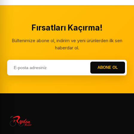
Fırsatları Kaçırma!
Bültenimize abone ol, indirim ve yeni ürünlerden ilk sen
haberdar ol.
ABONE OL