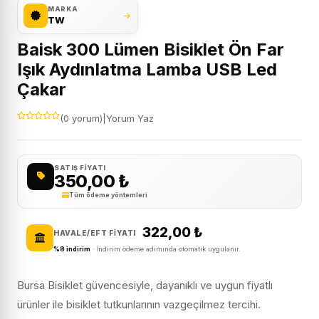
MARKA
TW
Baisk 300 Lümen Bisiklet Ön Far
Işık Aydınlatma Lamba USB Led
Çakar
(0 yorum)
|
Yorum Yaz
SATIŞ FIYATI
350,00
₺
Tüm ödeme yöntemleri
322,00
₺
HAVALE/EFT FIYATI
%8 indirim
· İndirim ödeme adımında otomatik uygulanır.
Bursa Bisiklet güvencesiyle, dayanıklı ve uygun fiyatlı
ürünler ile bisiklet tutkunlarının vazgeçilmez tercihi.