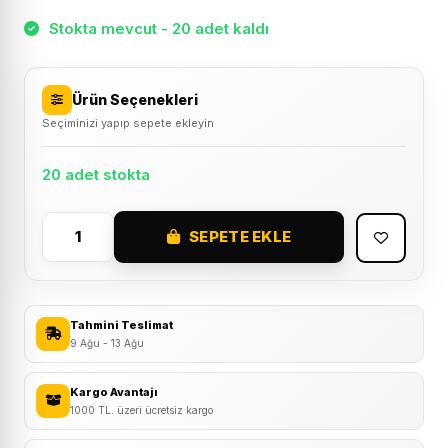
Stokta mevcut - 20 adet kaldı
Ürün Seçenekleri
Seçiminizi yapıp sepete ekleyin
20 adet stokta
SEPETE EKLE
Baisk
300
Lümen
Bisiklet
Tahmini Teslimat
Ön
9 Ağu - 13 Ağu
Far
Işık
Kargo Avantajı
1000 TL. üzeri ücretsiz kargo
Aydınlatma
Lamba