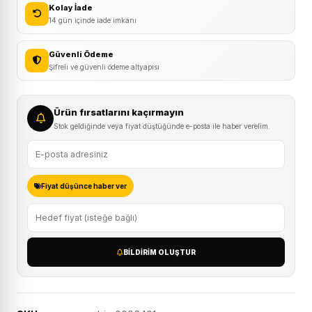
Kolay İade
USB
14 gün içinde iade imkanı
Led
Çakar
Güvenli Ödeme
adet
Şifreli ve güvenli ödeme altyapısı
Ürün fırsatlarını kaçırmayın
Stok geldiğinde veya fiyat düştüğünde e-posta ile haber verelim.
Fiyat düşünce haber ver
BILDIRIM OLUŞTUR