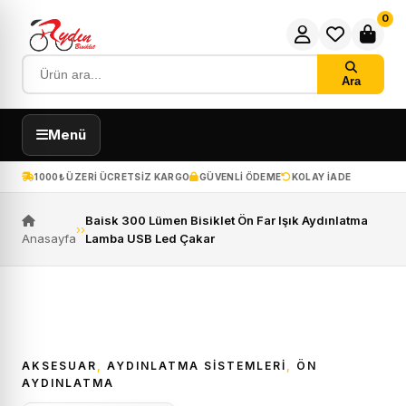
0
Ara
Menü
1000₺ ÜZERI ÜCRETSIZ KARGO
GÜVENLI ÖDEME
KOLAY IADE
Baisk 300 Lümen Bisiklet Ön Far Işık Aydınlatma
›
›
Anasayfa
Lamba USB Led Çakar
AKSESUAR
,
AYDINLATMA SISTEMLERI
,
ÖN
AYDINLATMA