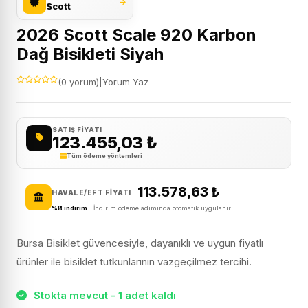
Scott
2026 Scott Scale 920 Karbon
Dağ Bisikleti Siyah
(0 yorum)
|
Yorum Yaz
SATIŞ FIYATI
123.455,03
₺
Tüm ödeme yöntemleri
113.578,63
₺
HAVALE/EFT FIYATI
%8 indirim
· İndirim ödeme adımında otomatik uygulanır.
Bursa Bisiklet güvencesiyle, dayanıklı ve uygun fiyatlı
ürünler ile bisiklet tutkunlarının vazgeçilmez tercihi.
Stokta mevcut - 1 adet kaldı