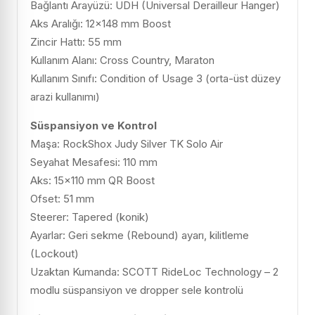
Bağlantı Arayüzü: UDH (Universal Derailleur Hanger)
Aks Aralığı: 12×148 mm Boost
Zincir Hattı: 55 mm
Kullanım Alanı: Cross Country, Maraton
Kullanım Sınıfı: Condition of Usage 3 (orta-üst düzey
arazi kullanımı)
Süspansiyon ve Kontrol
Maşa: RockShox Judy Silver TK Solo Air
Seyahat Mesafesi: 110 mm
Aks: 15×110 mm QR Boost
Ofset: 51 mm
Steerer: Tapered (konik)
Ayarlar: Geri sekme (Rebound) ayarı, kilitleme
(Lockout)
Uzaktan Kumanda: SCOTT RideLoc Technology – 2
modlu süspansiyon ve dropper sele kontrolü