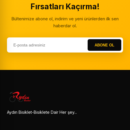
Fırsatları Kaçırma!
Bültenimize abone ol, indirim ve yeni ürünlerden ilk sen
haberdar ol.
ABONE OL
Aydın Bisiklet-Bisiklete Dair Her şey...