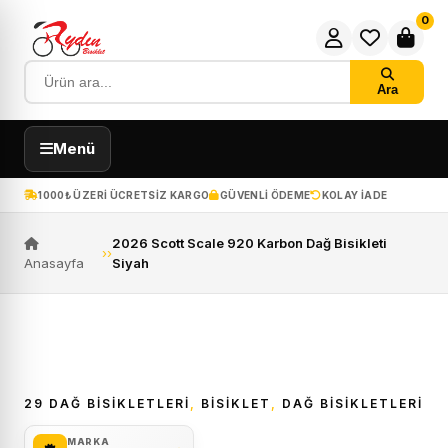
0
Ara
Menü
1000₺ ÜZERI ÜCRETSIZ KARGO
GÜVENLI ÖDEME
KOLAY IADE
2026 Scott Scale 920 Karbon Dağ Bisikleti
›
›
Anasayfa
Siyah
ÜCRETSIZ KARGO
29 DAĞ BISIKLETLERI
,
BİSİKLET
,
DAĞ BISIKLETLERI
MARKA