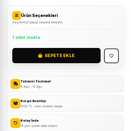
Ürün Seçenekleri
Seçiminizi yapıp sepete ekleyin
1 adet stokta
SEPETE EKLE
2026
Scott
Scale
920
Tahmini Teslimat
Karbon
8 Ağu - 12 Ağu
Dağ
Bisikleti
Kargo Avantajı
1000 TL. üzeri ücretsiz kargo
Siyah
adet
Kolay İade
14 gün içinde iade imkanı