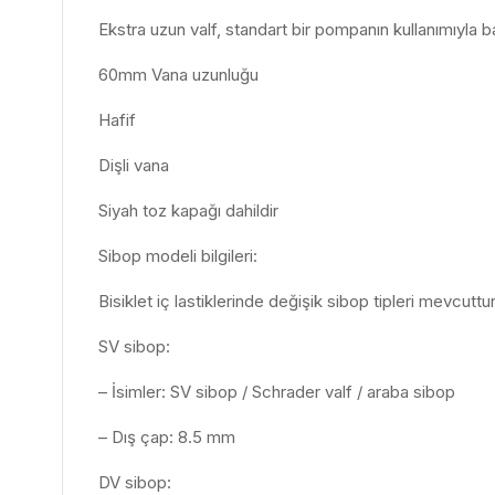
Ekstra uzun valf, standart bir pompanın kullanımıyla b
60mm Vana uzunluğu
Hafif
Dişli vana
Siyah toz kapağı dahildir
Sibop modeli bilgileri:
Bisiklet iç lastiklerinde değişik sibop tipleri mevcutt
SV sibop:
– İsimler: SV sibop / Schrader valf / araba sibop
– Dış çap: 8.5 mm
DV sibop: