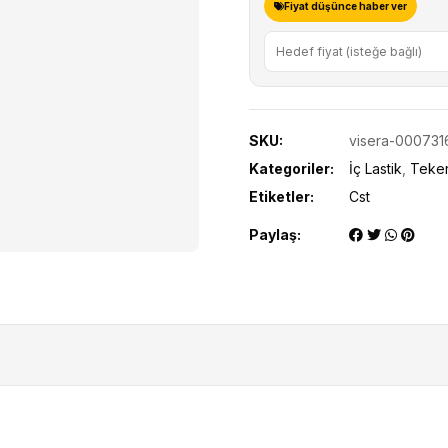
Fiyat düşünce haber ver
SKU:
visera-000731
Kategoriler:
İç Lastik
,
Teker
Etiketler:
Cst
Paylaş: