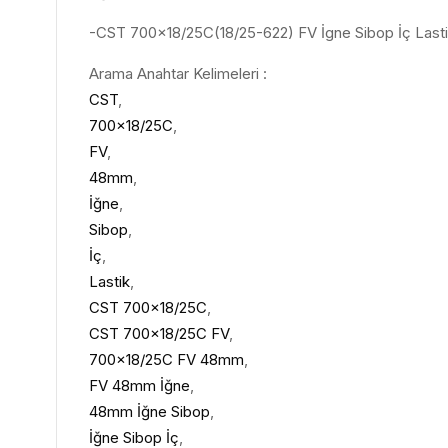
-CST 700×18/25C(18/25-622) FV İgne Sibop İç Last
Arama Anahtar Kelimeleri :
CST
,
700×18/25C
,
FV
,
48mm
,
İğne
,
Sibop
,
İç
,
Lastik
,
CST 700×18/25C
,
CST 700×18/25C FV
,
700×18/25C FV 48mm
,
FV 48mm İğne
,
48mm İğne Sibop
,
İğne Sibop İç
,