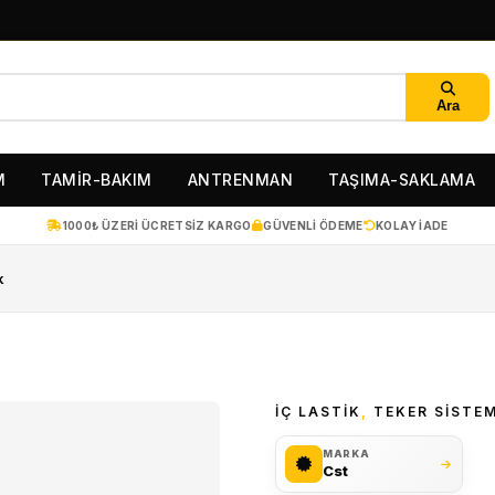
Ara
M
TAMİR-BAKIM
ANTRENMAN
TAŞIMA-SAKLAMA
1000₺ ÜZERI ÜCRETSIZ KARGO
GÜVENLI ÖDEME
KOLAY IADE
k
İÇ LASTIK
,
TEKER SISTEM
MARKA
Cst