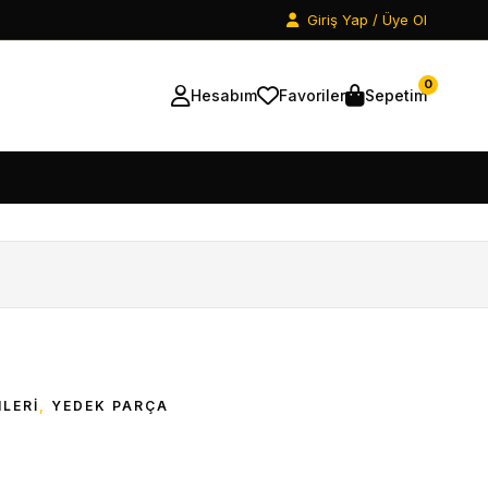
Giriş Yap / Üye Ol
0
Hesabım
Favoriler
Sepetim
LERI
,
YEDEK PARÇA