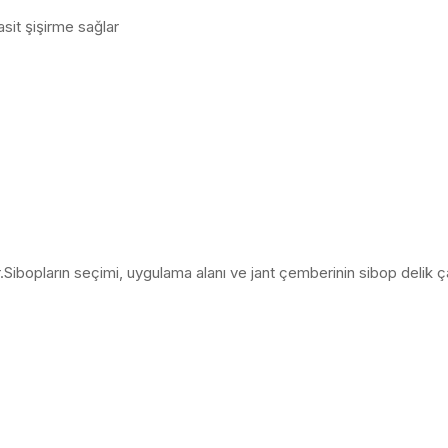
asit şişirme sağlar
ur.Sibopların seçimi, uygulama alanı ve jant çemberinin sibop delik ça