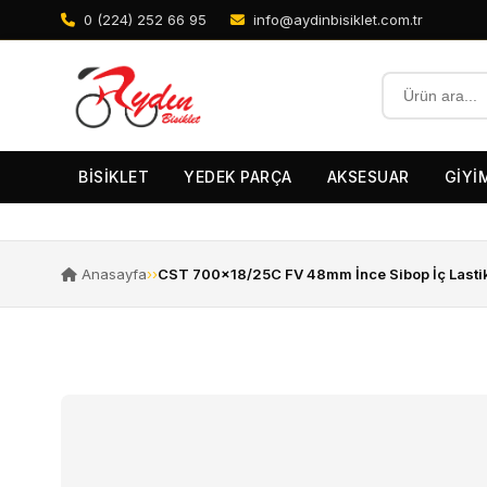
0 (224) 252 66 95
info@aydinbisiklet.com.tr
BİSİKLET
YEDEK PARÇA
AKSESUAR
GİYİ
Anasayfa
›
›
CST 700×18/25C FV 48mm İnce Sibop İç Lasti