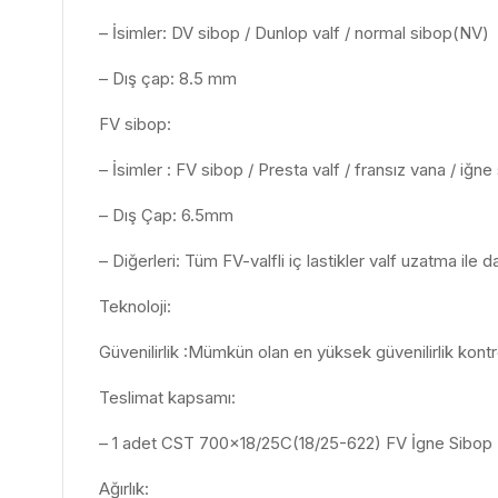
– İsimler: DV sibop / Dunlop valf / normal sibop(NV)
– Dış çap: 8.5 mm
FV sibop:
– İsimler : FV sibop / Presta valf / fransız vana / iğne
– Dış Çap: 6.5mm
– Diğerleri: Tüm FV-valfli iç lastikler valf uzatma ile 
Teknoloji:
Güvenilirlik :Mümkün olan en yüksek güvenilirlik kontro
Teslimat kapsamı:
– 1 adet CST 700×18/25C(18/25-622) FV İgne Sibop
Ağırlık: