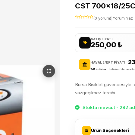
CST 700×18/25C 
(0 yorum)
|
Yorum Yaz
SATIŞ FIYATI
250,00
₺
2
HAVALE/EFT FIYATI
%8 indirim
· İndirim ödeme adım
Bursa Bisiklet güvencesiyle, da
vazgeçilmez tercihi.
Stokta mevcut - 282 ad
Ürün Seçenekleri