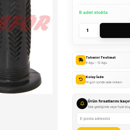
8 adet stokta
EFR
Çocuk
Bisikleti
Elcik
Tahmini Teslimat
Siyah
8 Ağu - 12 Ağu
adet
Kolay İade
14 gün içinde iade imkanı
Ürün fırsatlarını kaç
Stok geldiğinde veya fiyat düş