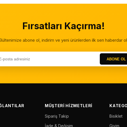
Fırsatları Kaçırma!
Bültenimize abone ol, indirim ve yeni ürünlerden ilk sen haberdar ol
ABONE OL
AĞLANTILAR
MÜŞTERI HIZMETLERI
KATEGO
Sipariş Takip
Bisiklet
İade & Değişim
Giyim