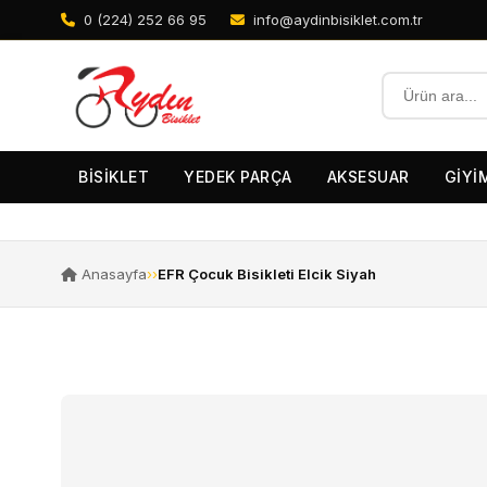
0 (224) 252 66 95
info@aydinbisiklet.com.tr
BİSİKLET
YEDEK PARÇA
AKSESUAR
GİYİ
Anasayfa
›
›
EFR Çocuk Bisikleti Elcik Siyah