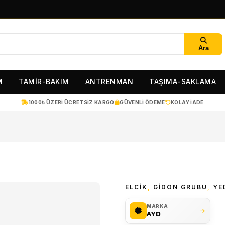
Ara
M
TAMİR-BAKIM
ANTRENMAN
TAŞIMA-SAKLAMA
1000₺ ÜZERI ÜCRETSIZ KARGO
GÜVENLI ÖDEME
KOLAY IADE
ELCIK
,
GIDON GRUBU
,
YE
MARKA
AYD