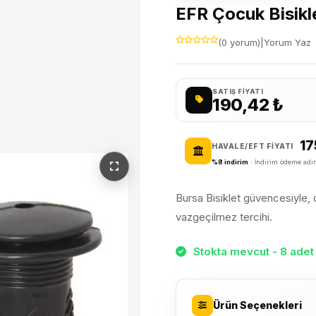
EFR Çocuk Bisikle
(0 yorum)
|
Yorum Yaz
SATIŞ FIYATI
190,42
₺
17
HAVALE/EFT FIYATI
%8 indirim
· İndirim ödeme adım
Bursa Bisiklet güvencesiyle, da
vazgeçilmez tercihi.
Stokta mevcut - 8 adet 
Ürün Seçenekleri