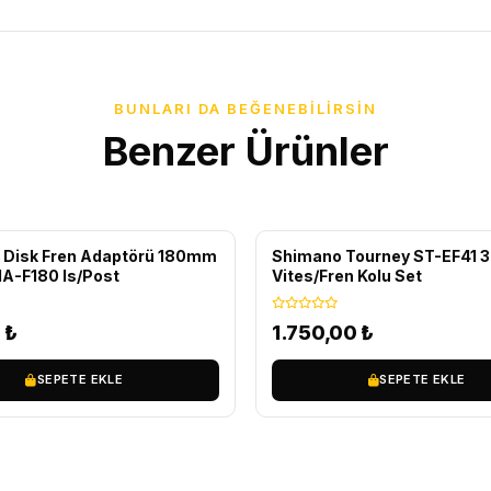
BUNLARI DA BEĞENEBILIRSIN
Benzer Ürünler
ÜCRETSIZ KARGO
 Disk Fren Adaptörü 180mm
Shimano Tourney ST-EF41 
A-F180 Is/Post
Vites/Fren Kolu Set
0
₺
1.750,00
₺
SEPETE EKLE
SEPETE EKLE