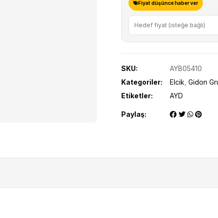
Fiyat düşünce haber ver
SKU:
AYB05410
Kategoriler:
Elcik
,
Gidon Gr
Etiketler:
AYD
Paylaş: