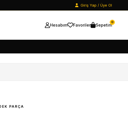
Giriş Yap / Üye Ol
0
Hesabım
Favoriler
Sepetim
DEK PARÇA