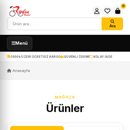
0
Ara
Menü
1000₺ ÜZERI ÜCRETSIZ KARGO
GÜVENLI ÖDEME
KOLAY IADE
Anasayfa
MAĞAZA
Ürünler