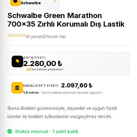
Schwalbe
Schwalbe Green Marathon
700×35 Zırhlı Korumalı Dış Lastik
(0 yorum)
|
Yorum Yaz
SATIŞ FIYATI
2.280,00
₺
Tüm ödeme yöntemleri
2.097,60
₺
HAVALE/EFT FIYATI
%8 indirim
· İndirim ödeme adımında otomatik uygulanır.
Bursa Bisiklet güvencesiyle, dayanıklı ve uygun fiyatlı
ürünler ile bisiklet tutkunlarının vazgeçilmez tercihi.
Stokta mevcut - 1 adet kaldı