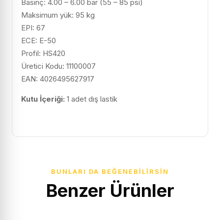
Basınç: 4.00 – 6.00 bar (55 – 85 psi)
Maksimum yük: 95 kg
EPI: 67
ECE: E-50
Profil: HS420
Üretici Kodu: 11100007
EAN: 4026495627917
Kutu İçeriği:
1 adet dış lastik
BUNLARI DA BEĞENEBILIRSIN
Benzer Ürünler