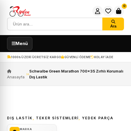
0
Ara
Menü
1000₺ ÜZERI ÜCRETSIZ KARGO
GÜVENLI ÖDEME
KOLAY IADE
Schwalbe Green Marathon 700×35 Zırhlı Korumalı
›
›
Anasayfa
Dış Lastik
ÜCRETSIZ KARGO
DIŞ LASTIK
,
TEKER SISTEMLERI
,
YEDEK PARÇA
MARKA