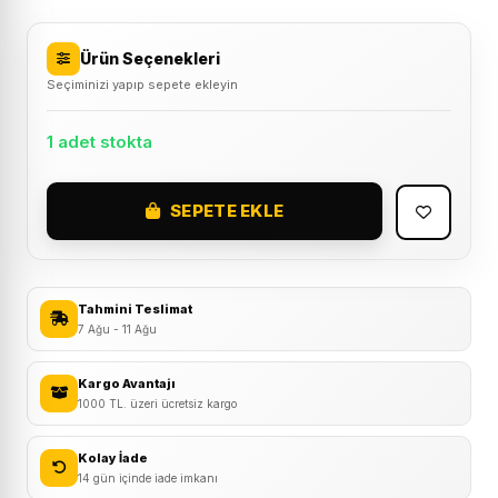
Ürün Seçenekleri
Seçiminizi yapıp sepete ekleyin
1 adet stokta
SEPETE EKLE
Schwalbe
Green
Marathon
700x35
Tahmini Teslimat
Zırhlı
7 Ağu - 11 Ağu
Korumalı
Dış
Kargo Avantajı
1000 TL. üzeri ücretsiz kargo
Lastik
adet
Kolay İade
14 gün içinde iade imkanı