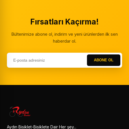
Fırsatları Kaçırma!
Bültenimize abone ol, indirim ve yeni ürünlerden ilk sen
haberdar ol.
ABONE OL
Aydın Bisiklet-Bisiklete Dair Her şey...