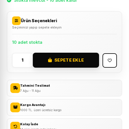
Stokta mevcut - 10 adet kaldı
Ürün Seçenekleri
Seçiminizi yapıp sepete ekleyin
10 adet stokta
SEPETE EKLE
Impact
HS1
Rainbow
Disk
Tahmini Teslimat
Fren
7 Ağu - 11 Ağu
Rotoru
180mm
Kargo Avantajı
1000 TL. üzeri ücretsiz kargo
6
Vida
Kolay İade
adet