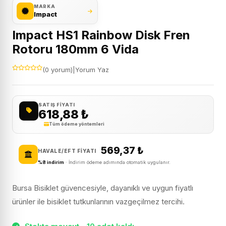
MARKA
Impact
Impact HS1 Rainbow Disk Fren
Rotoru 180mm 6 Vida
(0 yorum)
|
Yorum Yaz
SATIŞ FIYATI
618,88
₺
Tüm ödeme yöntemleri
569,37
₺
HAVALE/EFT FIYATI
%8 indirim
· İndirim ödeme adımında otomatik uygulanır.
Bursa Bisiklet güvencesiyle, dayanıklı ve uygun fiyatlı
ürünler ile bisiklet tutkunlarının vazgeçilmez tercihi.