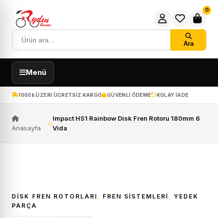
0
Ara
Menü
1000₺ ÜZERI ÜCRETSIZ KARGO
GÜVENLI ÖDEME
KOLAY IADE
Impact HS1 Rainbow Disk Fren Rotoru 180mm 6
›
›
Anasayfa
Vida
DISK FREN ROTORLARI
,
FREN SISTEMLERI
,
YEDEK
PARÇA