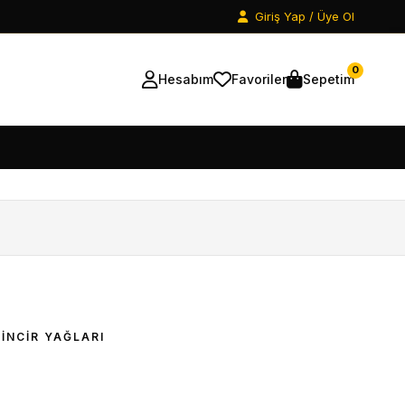
Giriş Yap / Üye Ol
0
Hesabım
Favoriler
Sepetim
ZINCIR YAĞLARI