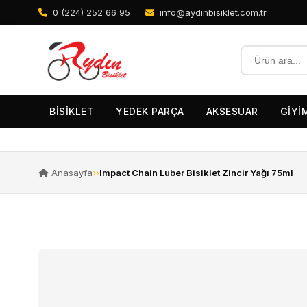
0 (224) 252 66 95
info@aydinbisiklet.com.tr
BİSİKLET
YEDEK PARÇA
AKSESUAR
GİYİ
Anasayfa
›
›
Impact Chain Luber Bisiklet Zincir Yağı 75ml