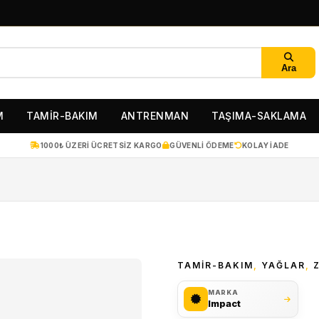
Ara
M
TAMİR-BAKIM
ANTRENMAN
TAŞIMA-SAKLAMA
1000₺ ÜZERI ÜCRETSIZ KARGO
GÜVENLI ÖDEME
KOLAY IADE
TAMİR-BAKIM
,
YAĞLAR
,
MARKA
Impact