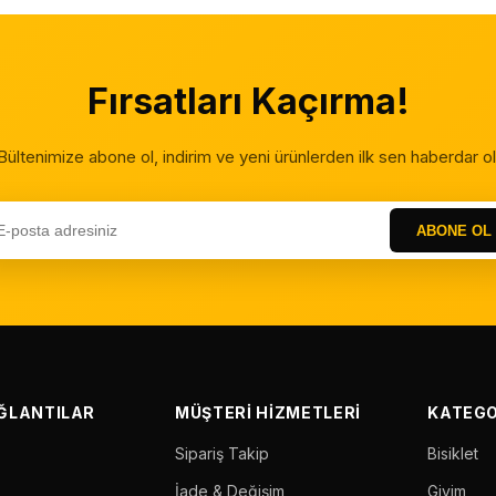
Fırsatları Kaçırma!
Bültenimize abone ol, indirim ve yeni ürünlerden ilk sen haberdar ol
ABONE OL
AĞLANTILAR
MÜŞTERI HIZMETLERI
KATEGO
Sipariş Takip
Bisiklet
İade & Değişim
Giyim