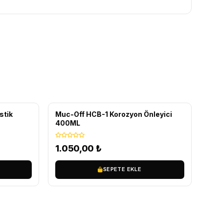
ÜCRETSIZ KARGO
stik
Muc-Off HCB-1 Korozyon Önleyici
400ML
1.050,00
₺
SEPETE EKLE