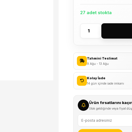
27 adet stokta
Impact
Chain
Luber
Bisiklet
Tahmini Teslimat
Zincir
9 Ağu - 13 Ağu
Yağı
75ml
Kolay İade
adet
14 gün içinde iade imkanı
Ürün fırsatlarını kaç
Stok geldiğinde veya fiyat düş