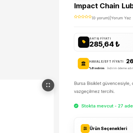
Impact Chain Lube
(0 yorum)
|
Yorum Yaz
SATIŞ FIYATI
285,64
₺
2
HAVALE/EFT FIYATI
%8 indirim
· İndirim ödeme adım
Bursa Bisiklet güvencesiyle, da
vazgeçilmez tercihi.
Stokta mevcut - 27 adet
Ürün Seçenekleri