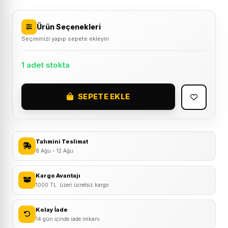
Ürün Seçenekleri
Seçiminizi yapıp sepete ekleyin
1 adet stokta
SEPETE EKLE
Forte
GT
XBYC
1804
Tahmini Teslimat
Rulmanlı
8 Ağu - 12 Ağu
Platform
Pedal
Kargo Avantajı
1000 TL. üzeri ücretsiz kargo
Gri
adet
Kolay İade
14 gün içinde iade imkanı