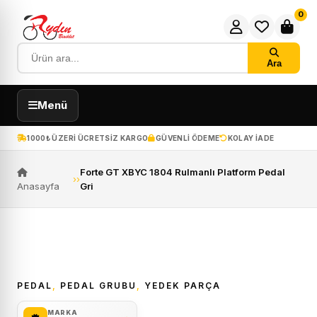
0
Ara
Menü
1000₺ ÜZERI ÜCRETSIZ KARGO
GÜVENLI ÖDEME
KOLAY IADE
Forte GT XBYC 1804 Rulmanlı Platform Pedal
›
›
Anasayfa
Gri
ÜCRETSIZ KARGO
PEDAL
,
PEDAL GRUBU
,
YEDEK PARÇA
MARKA