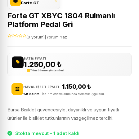
Forte GT
Forte GT XBYC 1804 Rulmanlı
Platform Pedal Gri
(0 yorum)
|
Yorum Yaz
SATIŞ FIYATI
1.250,00
₺
Tüm ödeme yöntemleri
1.150,00
₺
HAVALE/EFT FIYATI
%8 indirim
· İndirim ödeme adımında otomatik uygulanır.
Bursa Bisiklet güvencesiyle, dayanıklı ve uygun fiyatlı
ürünler ile bisiklet tutkunlarının vazgeçilmez tercihi.
Stokta mevcut - 1 adet kaldı