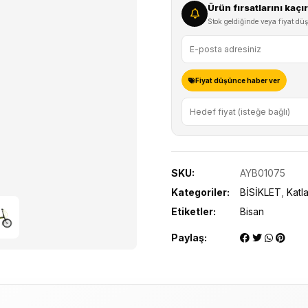
Ürün fırsatlarını kaç
Stok geldiğinde veya fiyat düş
Fiyat düşünce haber ver
SKU:
AYB01075
Kategoriler:
BİSİKLET
,
Katla
Etiketler:
Bisan
Paylaş: