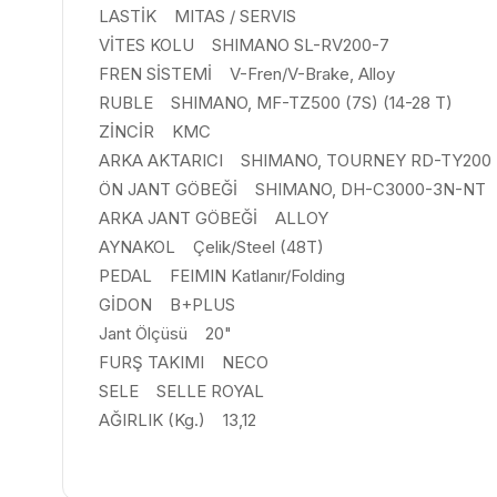
LASTİK MITAS / SERVIS
VİTES KOLU SHIMANO SL-RV200-7
FREN SİSTEMİ V-Fren/V-Brake, Alloy
RUBLE SHIMANO, MF-TZ500 (7S) (14-28 T)
ZİNCİR KMC
ARKA AKTARICI SHIMANO, TOURNEY RD-TY200
ÖN JANT GÖBEĞİ SHIMANO, DH-C3000-3N-NT
ARKA JANT GÖBEĞİ ALLOY
AYNAKOL Çelik/Steel (48T)
PEDAL FEIMIN Katlanır/Folding
GİDON B+PLUS
Jant Ölçüsü 20"
FURŞ TAKIMI NECO
SELE SELLE ROYAL
AĞIRLIK (Kg.) 13,12