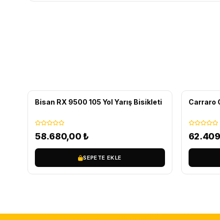
ÜCRETSIZ KARGO
ÜCRETS
Bisan RX 9500 105 Yol Yarış Bisikleti
Carraro G
58.680,00
₺
62.40
SEPETE EKLE