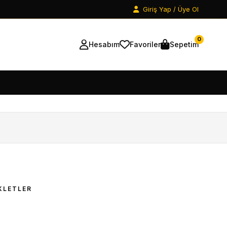
Giriş Yap / Üye Ol
0
Hesabım
Favoriler
Sepetim
KLETLER