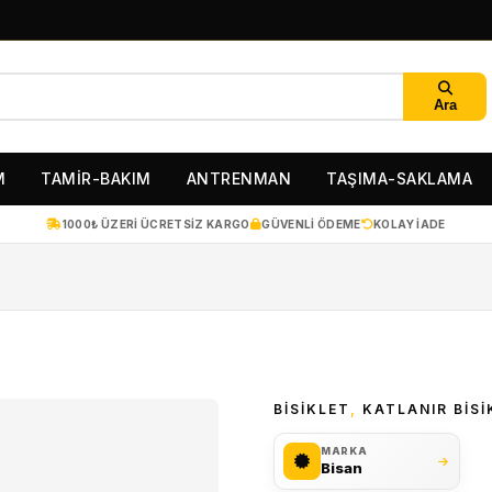
Ara
M
TAMİR-BAKIM
ANTRENMAN
TAŞIMA-SAKLAMA
1000₺ ÜZERI ÜCRETSIZ KARGO
GÜVENLI ÖDEME
KOLAY IADE
BİSİKLET
,
KATLANIR BISI
MARKA
Bisan