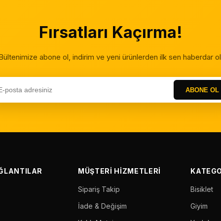
Fırsatları Kaçırma!
Bültenimize abone ol, indirim ve yeni ürünlerden ilk sen haberdar ol
ABONE OL
AĞLANTILAR
MÜŞTERI HIZMETLERI
KATEGO
Sipariş Takip
Bisiklet
İade & Değişim
Giyim