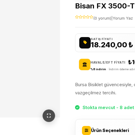
Bisan FX 3500-TR
(0 yorum)
|
Yorum Yaz
SATIŞ FIYATI
18.240,00
₺
₺1
HAVALE/EFT FIYATI
%8 indirim
· İndirim ödeme adım
Bursa Bisiklet güvencesiyle, da
vazgeçilmez tercihi.
Stokta mevcut - 8 adet 
Ürün Seçenekleri