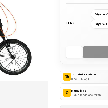
Siyah-K
RENK
Siyah-
Bisan
FX
3500-
TRN
Tahmini Teslimat
7
8 Ağu - 12 Ağu
Vites
Katlanır
Kolay İade
Bisiklet
14 gün içinde iade imkanı
adet