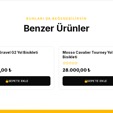
BUNLARI DA BEĞENEBILIRSIN
Benzer Ürünler
IZ KARGO
ÜCRETSIZ KARGO
ravel G2 Yol Bisikleti
Mosso Cavalier Tourney Yol 
Bisikleti
9,00
₺
28.000,00
₺
SEPETE EKLE
SEPETE EKLE