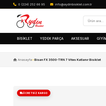
0 (224) 252 66 95
info@aydinbisiklet.com.tr
BİSİKLET
YEDEK PARÇA
AKSESUAR
GİYİ
Anasayfa
›
›
Bisan FX 3500-TRN 7 Vites Katlanır Bisiklet
ÜCRETSIZ KARGO