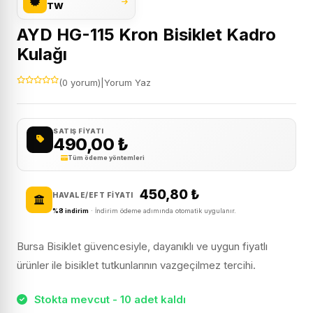
TW
AYD HG-115 Kron Bisiklet Kadro
Kulağı
(0 yorum)
|
Yorum Yaz
SATIŞ FIYATI
490,00
₺
Tüm ödeme yöntemleri
450,80
₺
HAVALE/EFT FIYATI
%8 indirim
· İndirim ödeme adımında otomatik uygulanır.
Bursa Bisiklet güvencesiyle, dayanıklı ve uygun fiyatlı
ürünler ile bisiklet tutkunlarının vazgeçilmez tercihi.
Stokta mevcut - 10 adet kaldı