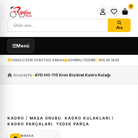
0
Ara
Menü
1000₺ ÜZERI ÜCRETSIZ KARGO
GÜVENLI ÖDEME
KOLAY IADE
Anasayfa
›
›
AYD HG-115 Kron Bisiklet Kadro Kulağı
KADRO / MAŞA GRUBU
,
KADRO KULAKLARI /
KADRO PARÇALARI
,
YEDEK PARÇA
MARKA