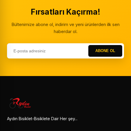
Fırsatları Kaçırma!
Bültenimize abone ol, indirim ve yeni ürünlerden ilk sen
haberdar ol.
ABONE OL
Aydın Bisiklet-Bisiklete Dair Her şey...