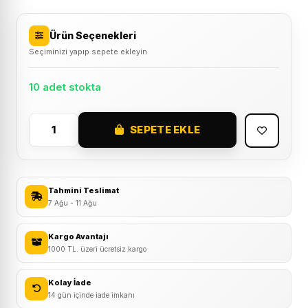
Ürün Seçenekleri
Seçiminizi yapıp sepete ekleyin
10 adet stokta
SEPETE EKLE
AYD
HG-
115
Kron
Tahmini Teslimat
Bisiklet
7 Ağu - 11 Ağu
Kadro
Kulağı
Kargo Avantajı
1000 TL. üzeri ücretsiz kargo
adet
Kolay İade
14 gün içinde iade imkanı