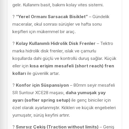
gelir. Kullanımı basit, bakımı kolay vites sistemi.
?
“Yerel Ormanı Sarsacak Bisiklet”
– Gündelik
maceralar, okul sonrası sürüşler ve hafta sonu
keşifleri için mükemmel bir araç.
?
Kolay Kullanımlı Hidrolik Disk Frenler
– Tektro
marka hidrolik disk frenler, ıslak ve çamurlu
koşullarda dahi güçlü ve kontrollü duruş sağlar. Küçük
eller için
kısa erişim mesafeli (short reach) fren
kolları
ile güvenlik artar.
?
Konfor için Süspansiyon
– 80mm seyir mesafeli
SR Suntour XCE28 maşası,
daha yumuşak yay
ayarı (softer spring setup)
ile genç biniciler için
özel olarak ayarlanmıştır. Kökleri ve küçük engebeleri
yumuşatır, sürüş keyfini artırır.
?
Sınırsız Çekiş (Traction without limits)
– Geniş