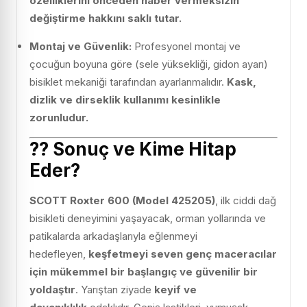
özelliklerini önceden haber vermeksizin
değiştirme hakkını saklı tutar.
Montaj ve Güvenlik:
Profesyonel montaj ve
çocuğun boyuna göre (sele yüksekliği, gidon ayarı)
bisiklet mekaniği tarafından ayarlanmalıdır.
Kask,
dizlik ve dirseklik kullanımı kesinlikle
zorunludur.
??
Sonuç ve Kime Hitap
Eder?
SCOTT Roxter 600 (Model 425205)
, ilk ciddi dağ
bisikleti deneyimini yaşayacak, orman yollarında ve
patikalarda arkadaşlarıyla eğlenmeyi
hedefleyen,
keşfetmeyi seven genç maceracılar
için mükemmel bir başlangıç ve güvenilir bir
yoldaştır
. Yarıştan ziyade
keyif ve