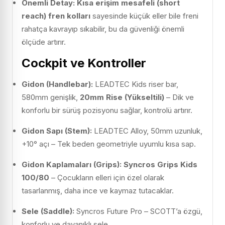
Önemli Detay:
Kısa erişim mesafeli (short
reach) fren kolları
sayesinde küçük eller bile freni
rahatça kavrayıp sıkabilir, bu da güvenliği önemli
ölçüde artırır.
Cockpit ve Kontroller
Gidon (Handlebar):
LEADTEC Kids riser bar,
580mm genişlik,
20mm Rise (Yükseltili)
– Dik ve
konforlu bir sürüş pozisyonu sağlar, kontrolü artırır.
Gidon Sapı (Stem):
LEADTEC Alloy, 50mm uzunluk,
+10° açı – Tek beden geometriyle uyumlu kısa sap.
Gidon Kaplamaları (Grips):
Syncros Grips Kids
100/80
– Çocukların elleri için özel olarak
tasarlanmış, daha ince ve kaymaz tutacaklar.
Sele (Saddle):
Syncros Future Pro – SCOTT’a özgü,
konforlu ve dayanıklı sele.