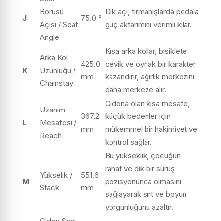
Borusu
Dik açı, tırmanışlarda pedala
J
75.0 °
Açısı / Seat
güç aktarımını verimli kılar.
Angle
Kısa arka kollar, bisiklete
Arka Kol
425.0
çevik ve oynak bir karakter
K
Uzunluğu /
mm
kazandırır, ağırlık merkezini
Chainstay
daha merkeze alır.
Gidona olan kısa mesafe,
Uzanım
367.2
küçük bedenler için
L
Mesafesi /
mm
mükemmel bir hakimiyet ve
Reach
kontrol sağlar.
Bu yükseklik, çocuğun
rahat ve dik bir sürüş
Yükselik /
551.6
M
pozisyonunda olmasını
Stack
mm
sağlayarak sırt ve boyun
yorgunluğunu azaltır.
Gidon Sapı