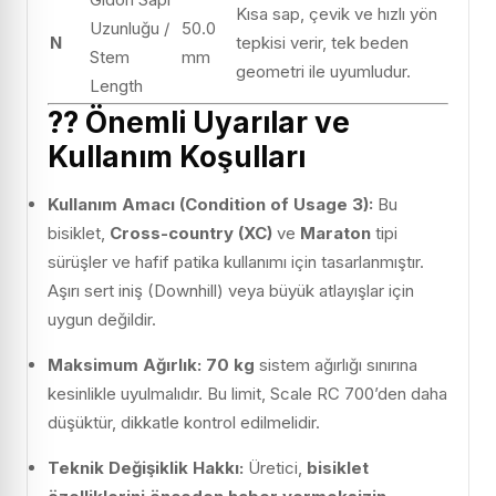
Kısa sap, çevik ve hızlı yön
Uzunluğu /
50.0
N
tepkisi verir, tek beden
Stem
mm
geometri ile uyumludur.
Length
??
Önemli Uyarılar ve
Kullanım Koşulları
Kullanım Amacı (Condition of Usage 3):
Bu
bisiklet,
Cross-country (XC)
ve
Maraton
tipi
sürüşler ve hafif patika kullanımı için tasarlanmıştır.
Aşırı sert iniş (Downhill) veya büyük atlayışlar için
uygun değildir.
Maksimum Ağırlık:
70 kg
sistem ağırlığı sınırına
kesinlikle uyulmalıdır. Bu limit, Scale RC 700’den daha
düşüktür, dikkatle kontrol edilmelidir.
Teknik Değişiklik Hakkı:
Üretici,
bisiklet