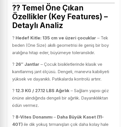
??
Temel Öne Çıkan
Özellikler (Key Features) –
Detaylı Analiz
?
Hedef Kitle: 135 cm ve üzeri çocuklar
– Tek
beden (One Size) akıllı geometrisi ile geniş bir boy
aralığına hitap eder, büyümeye toleranslıdır.
?
26″ Jantlar
– Çocuk bisikletlerinde klasik ve
kanıtlanmış jant ölçüsü. Dengeli, manevra kabiliyeti
yüksek ve dayanıklı. Patikalarda kontrolü artırır.
?
12.3 KG / 27.12 LBS Ağırlık
– Sağlam yapısı göz
önüne alındığında dengeli bir ağırlık. Dayanıklılıktan
ödün vermez.
?
8-Vites Donanımı
–
Daha Büyük Kaset (11-
40T)
ile dik yokuş tırmanışları çok daha kolay hale