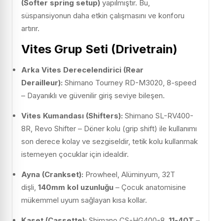
(Softer spring setup)
yapılmıştır. Bu,
süspansiyonun daha etkin çalışmasını ve konforu
artırır.
Vites Grup Seti (Drivetrain)
Arka Vites Derecelendirici (Rear
Derailleur):
Shimano Tourney RD-M3020, 8-speed
– Dayanıklı ve güvenilir giriş seviye bileşen.
Vites Kumandası (Shifters):
Shimano SL-RV400-
8R, Revo Shifter – Döner kolu (grip shift) ile kullanımı
son derece kolay ve sezgiseldir, tetik kolu kullanmak
istemeyen çocuklar için idealdir.
Ayna (Crankset):
Prowheel, Alüminyum, 32T
dişli,
140mm kol uzunluğu
– Çocuk anatomisine
mükemmel uyum sağlayan kısa kollar.
Kaset (Cassette):
Shimano CS-HG400-8,
11-40T
–