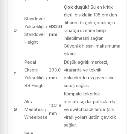
Çok düşük!
Bu en kritik
ölçü, bisikletin 135 cm’den
Standover
itibaren birçok çocuk için
Yüksekliği /
682.0
D
rahatça üzerine binip
Standover
mm
inilebilmesini sağlar.
Height
Güvenlik hissini maksimuma
çıkarır.
Pedal
Düşük ağırlık merkezi,
Ekseni
293.0
virajlarda ve teknik
F
Yüksekliği /
mm
bölümlerde özgüvenli bir
BB Height
sürüş sağlar.
Kompakt tekerlek
Aks
mesafesi, dar patikalarda
1041.8
G
Mesafesi /
ve switchback’lerde (sık
mm
Wheelbase
virajlı yollar) üstün çeviklik
sağlar.
Sele