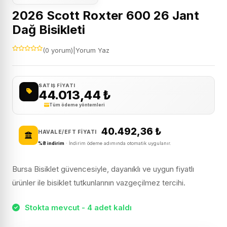
2026 Scott Roxter 600 26 Jant
Dağ Bisikleti
(0 yorum)
|
Yorum Yaz
SATIŞ FIYATI
44.013,44
₺
Tüm ödeme yöntemleri
40.492,36
₺
HAVALE/EFT FIYATI
%8 indirim
· İndirim ödeme adımında otomatik uygulanır.
Bursa Bisiklet güvencesiyle, dayanıklı ve uygun fiyatlı
ürünler ile bisiklet tutkunlarının vazgeçilmez tercihi.
Stokta mevcut - 4 adet kaldı