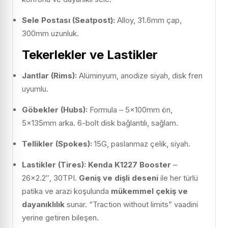
Sele Postası (Seatpost):
Alloy, 31.6mm çap,
300mm uzunluk.
Tekerlekler ve Lastikler
Jantlar (Rims):
Alüminyum, anodize siyah, disk fren
uyumlu.
Göbekler (Hubs):
Formula – 5x100mm ön,
5x135mm arka. 6-bolt disk bağlantılı, sağlam.
Tellikler (Spokes):
15G, paslanmaz çelik, siyah.
Lastikler (Tires):
Kenda K1227 Booster
–
26×2.2″, 30TPI.
Geniş ve dişli deseni
ile her türlü
patika ve arazi koşulunda
mükemmel çekiş ve
dayanıklılık
sunar. “Traction without limits” vaadini
yerine getiren bileşen.