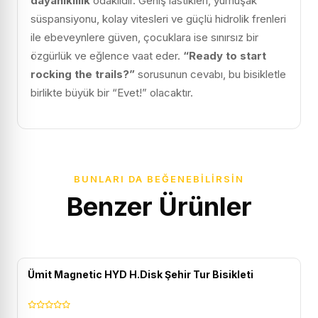
dayanıklılık
odaklıdır. Geniş lastikleri, yumuşak
süspansiyonu, kolay vitesleri ve güçlü hidrolik frenleri
ile ebeveynlere güven, çocuklara ise sınırsız bir
özgürlük ve eğlence vaat eder.
“Ready to start
rocking the trails?”
sorusunun cevabı, bu bisikletle
birlikte büyük bir “Evet!” olacaktır.
BUNLARI DA BEĞENEBILIRSIN
Benzer Ürünler
ÜCRETSIZ KARGO
Ümit Magnetic HYD H.Disk Şehir Tur Bisikleti