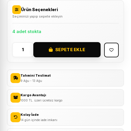
Ürün Seçenekleri
Seçiminizi yapıp sepete ekleyin
4 adet stokta
SEPETE EKLE
2026
Scott
Roxter
600
Tahmini Teslimat
26
9 Ağu - 13 Ağu
Jant
Dağ
Kargo Avantajı
1000 TL. üzeri ücretsiz kargo
Bisikleti
adet
Kolay İade
14 gün içinde iade imkanı