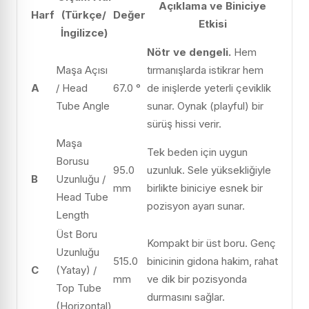
Açıklama ve Biniciye
Harf
(Türkçe/
Değer
Etkisi
İngilizce)
Nötr ve dengeli.
Hem
Maşa Açısı
tırmanışlarda istikrar hem
A
/ Head
67.0 °
de inişlerde yeterli çeviklik
Tube Angle
sunar. Oynak (playful) bir
sürüş hissi verir.
Maşa
Tek beden için uygun
Borusu
95.0
uzunluk. Sele yüksekliğiyle
B
Uzunluğu /
mm
birlikte biniciye esnek bir
Head Tube
pozisyon ayarı sunar.
Length
Üst Boru
Kompakt bir üst boru. Genç
Uzunluğu
515.0
binicinin gidona hakim, rahat
C
(Yatay) /
mm
ve dik bir pozisyonda
Top Tube
durmasını sağlar.
(Horizontal)