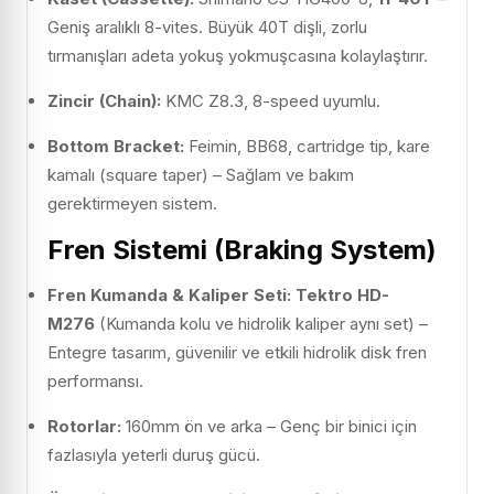
Geniş aralıklı 8-vites. Büyük 40T dişli, zorlu
tırmanışları adeta yokuş yokmuşcasına kolaylaştırır.
Zincir (Chain):
KMC Z8.3, 8-speed uyumlu.
Bottom Bracket:
Feimin, BB68, cartridge tip, kare
kamalı (square taper) – Sağlam ve bakım
gerektirmeyen sistem.
Fren Sistemi (Braking System)
Fren Kumanda & Kaliper Seti:
Tektro HD-
M276
(Kumanda kolu ve hidrolik kaliper aynı set) –
Entegre tasarım, güvenilir ve etkili hidrolik disk fren
performansı.
Rotorlar:
160mm ön ve arka – Genç bir binici için
fazlasıyla yeterli duruş gücü.