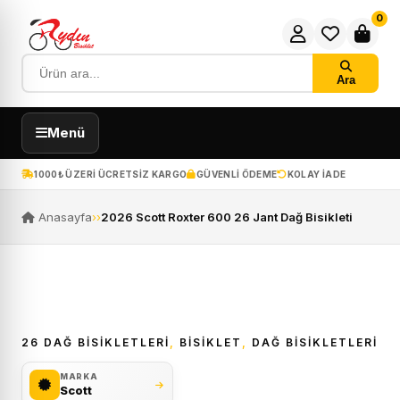
0
Ara
Menü
1000₺ ÜZERI ÜCRETSIZ KARGO
GÜVENLI ÖDEME
KOLAY IADE
Anasayfa
›
›
2026 Scott Roxter 600 26 Jant Dağ Bisikleti
ÜCRETSIZ KARGO
26 DAĞ BISIKLETLERI
,
BİSİKLET
,
DAĞ BISIKLETLERI
2026 ÖZEL ÜRÜN
MARKA
Scott