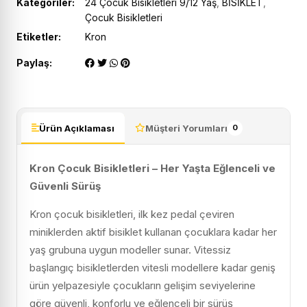
Kategoriler:
24 Çocuk Bisikletleri 9/12 Yaş
,
BİSİKLET
,
Çocuk Bisikletleri
Etiketler:
Kron
Paylaş:
Ürün Açıklaması
Müşteri Yorumları
0
Kron Çocuk Bisikletleri – Her Yaşta Eğlenceli ve
Güvenli Sürüş
Kron çocuk bisikletleri, ilk kez pedal çeviren
miniklerden aktif bisiklet kullanan çocuklara kadar her
yaş grubuna uygun modeller sunar. Vitessiz
başlangıç bisikletlerden vitesli modellere kadar geniş
ürün yelpazesiyle çocukların gelişim seviyelerine
göre güvenli, konforlu ve eğlenceli bir sürüş