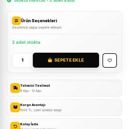
Stokta mevcut - 2 adet kaldı
Ürün Seçenekleri
Seçiminizi yapıp sepete ekleyin
2 adet stokta
SEPETE EKLE
2026
Kron
XC
100
Tahmini Teslimat
H
8 Ağu - 12 Ağu
Disk
24
Kargo Avantajı
1000 TL. üzeri ücretsiz kargo
Jant
Çocuk
Kolay İade
Bisikleti