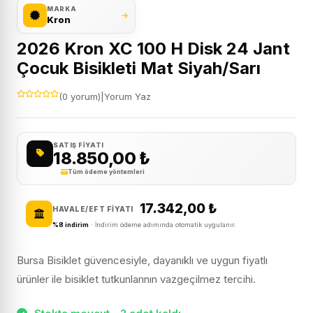
MARKA
Kron
2026 Kron XC 100 H Disk 24 Jant
Çocuk Bisikleti Mat Siyah/Sarı
(0 yorum)
|
Yorum Yaz
SATIŞ FIYATI
18.850,00
₺
Tüm ödeme yöntemleri
17.342,00
₺
HAVALE/EFT FIYATI
%8 indirim
· İndirim ödeme adımında otomatik uygulanır.
Bursa Bisiklet güvencesiyle, dayanıklı ve uygun fiyatlı
ürünler ile bisiklet tutkunlarının vazgeçilmez tercihi.