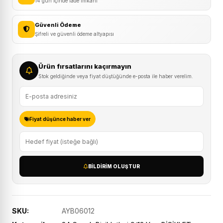
14 gün içinde iade imkanı
Mat
Siyah/Sarı
Güvenli Ödeme
adet
Şifreli ve güvenli ödeme altyapısı
Ürün fırsatlarını kaçırmayın
Stok geldiğinde veya fiyat düştüğünde e-posta ile haber verelim.
Fiyat düşünce haber ver
BILDIRIM OLUŞTUR
SKU:
AYB06012