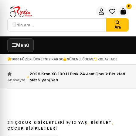
0
Ara
Menü
1000₺ ÜZERI ÜCRETSIZ KARGO
GÜVENLI ÖDEME
KOLAY IADE
2026 Kron XC 100 H Disk 24 Jant Çocuk Bisikleti
›
›
Anasayfa
Mat Siyah/Sarı
ÜCRETSIZ KARGO
24 ÇOCUK BISIKLETLERI 9/12 YAŞ
,
BİSİKLET
,
ÇOCUK BISIKLETLERI