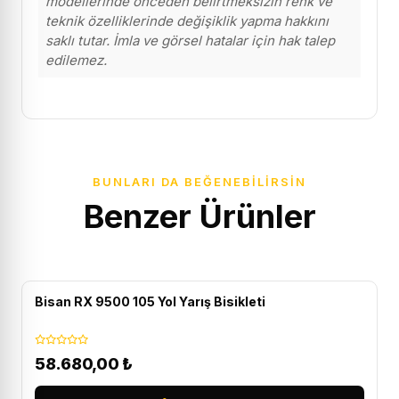
modellerinde önceden belirtmeksizin renk ve
teknik özelliklerinde değişiklik yapma hakkını
saklı tutar. İmla ve görsel hatalar için hak talep
edilemez.
BUNLARI DA BEĞENEBILIRSIN
Benzer Ürünler
ÜCRETSIZ KARGO
Bisan RX 9500 105 Yol Yarış Bisikleti
58.680,00
₺